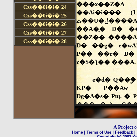
Czs��0i�i�
24
Czs��0i�i�
25
Czs��0i�i�
26
Czs��0i�i�
27
Czs��0i�i�
28
A Project 
Home
| Terms of Use
| Feedback
|
Copyright (c) 2007 Ko