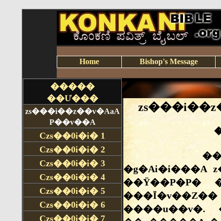
Home
Bishop's Message
�����
��Ư���
zs���i��z��v�AaA
P��v��A
Czs��0i�i�
1
Czs��0i�i�
2
Czs��0i�i�
3
Czs��0i�i�
4
Czs��0i�i�
5
Czs��0i�i�
6
Czs��0i�i�
7