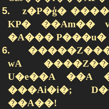
5.
z�P�ģ� ���
KP� ��Am�� v
�A��� P���u� 
6.
�
����Z���
wA ����Z���
U�e��A ��A 
���Ai�i�; D
��A��!