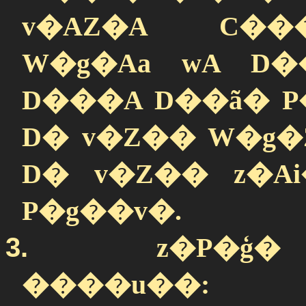
v�AZ�A C���
W�g�Aa wA D�
D���A D��ã� P
D� v�Z�� W�g�Z
D� v�Z�� z�Ai
P�g��v�.
3.
z�P�ģ�
����u��: 