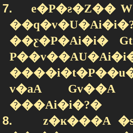
7.
e�P�ƨ�Z�� 
��q�v�U�Ai�
��ƹ�P�Ai�i� G
P��v��AU�Ai�i
����i�t�P��u�
v�aA Gv��A
���Ai�i�?
�
8.
z�ĸ���A �