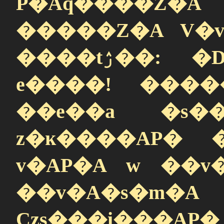
P�Aq����Z�A V
�����Z�A V�
����tۯ��:
�
e����! ����
��e��a �s��
z�ĸ����AP� 
v�AP�A w ��
��v�A�s
Czs���i���AP�