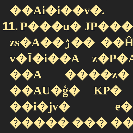
��Ai�i��v�.
11.
P���u� JP��
zs�A��ۯ��
v�Ī�i��A z�P
��A ����z�
��AU�ģ� KP�
��i�jv� e�
����� ��� ��