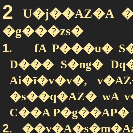
2
U�j��AZ�A ��
�g���zs�
1.
fA P���u� S
D��� S�ng� Dq
Ai�ī�v�v�, v�A
�s��q�AZ� wA v
C��A P�g��AP�
2.
��v�A�s�m�Aa