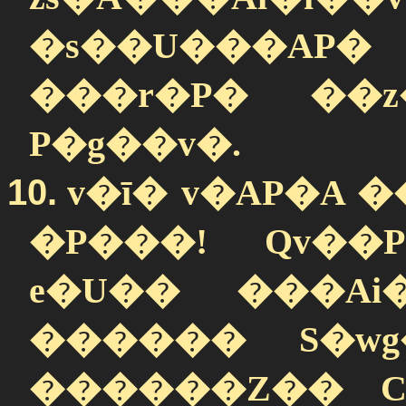
�s��U���A
���r�P� ��z
P�g��v�.
10.
v�ī� v�AP�A 
�P���! Qv��
e�U�� ���Ai�
������ S�wg
������Z�� C