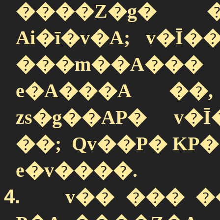
����Z�g� �
Ai�ī�v�A; v�Ī
���m��A��
e�A���A ��,
zs�g��AP� v�
��; Qv��P� KP�
e�v����.
4.
v�� ��� �