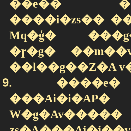
��e�� �g�
����i�zs�� �
Mq�ģ� ���g�
�ɼ�g� ��m��
��l��g��Z�A v
9.
����e� 
���Ai�i
W�g�Av�����
zs�A���Ai�i