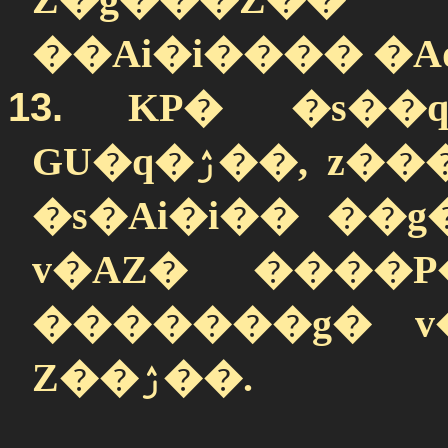
Z�g���Z��
��Ai�i���� �A
13.
KP� �s��
GU�q�ۯ��, z����m�� �s��q�ģ� wA
�s�Ai�i�� ��g�
v�AZ� ����P
�������g� v
Z��ۯ��.