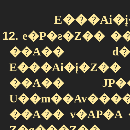
E���Ai�į
12.
e�P�ƨ�Z�� �
��A�� d��i
E���Ai�į�Z�
��A�� JP��AAi
U��m��Av���
��A�� v�AP�A ��