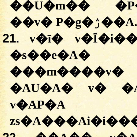
��U�m�� �P
��v� P�g�ۯ��A
21.
v�ī� v�Ī�i
�s��e�A�
���m����v�
�AU�A� v� �
v�AP�A 
zs�A���Ai�i���