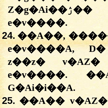
Z�g�Ai��ۯ�� D� v�AZ�� U�ƫ�
e�v����.
24.
��A��, �����
e�v����A, D
z��z� v�AZ�
e�v����. ��
G�Ai�i��A.
25.
��A�� v�AZ�