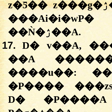
z�Ƽ�� z���g�ۯ��A; ��A�� v�AP�A
���Ai�i�w
��Ǹ�ۯ��A.
17.
D� v��A, ��
��A ������
����u��: �
�P���� ���z
D� �P����A