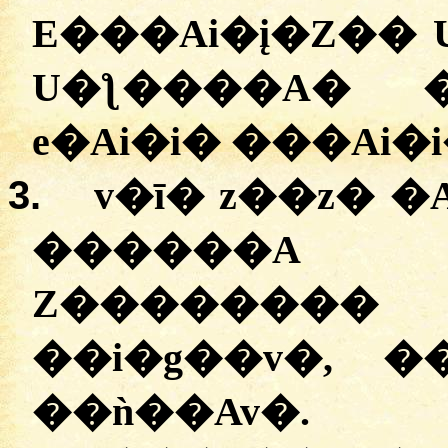
E���Ai�į�Z�� 
U�ƪ����A� �
e�Ai�i� ���Ai�i
3.
v�ī� z��z� �
������A
Z�������
��i�g��v�, �
��ǹ��Av�.