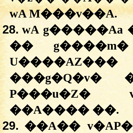
wA M���v��A.
28.
wA g�����Aa 
�� g����m�
U����AZ�
���g�Q�v� 
P���u�Z� v
��A���� ��.
29.
��A�� v�AP�