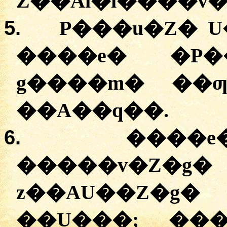
Z��Ai�i����v�
5.
P���u�Z� U
����e� �P
g����m� ��ƣ
��A��q��.
6.
����e
�����v�Z�
z��AU��Z�g
��U���; ���