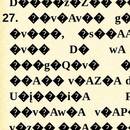
D����z�Z�� �
27.
��v�Av�� g
�v���, �s��A
�v�� D� wA
���g�Q�v� �
��A�� v�AZ�A 
U�į���i�A 
��v�Aw�A v�AP�
v�z�� ��A�� 