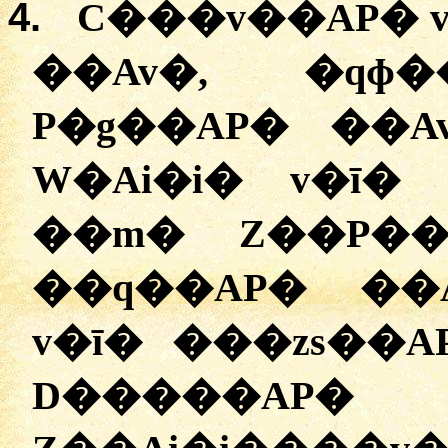
4.
C���v��AP� v
��Av�, �qɸ
P�g��AP� ��A
W�Ai�i� v�ī�
��m� Z��P��
��q��AP� ��
v�ī� ���zs��
D�����AP� 