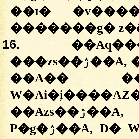
��ɪ� �v����
�������g� z�ê
16.
��Aq�
���zs��ۯ��A, ��m� Z��P����AP�
��A�� ��nA
W�Ai�į���
��Azs��ۯ��A, �qɸ��AP� W�m�
P�g�ۯ��A, D� W�m� D�����AZ�g�