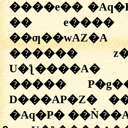
����e�� �Aq�
�� e����
��ƣ��wAZ�
������ z�
U�ƪ����A� 
����� P�g�
D���AP�Z� �
�Aq�P� ��Ǹ��A