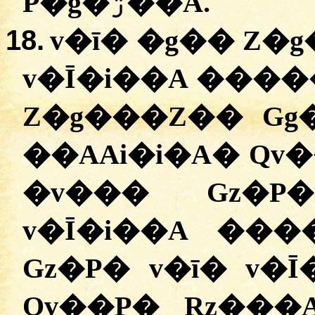
P�g�ۯ��A.
18.
v�ī� �g�� Z�
v�Ī�i��A ����
Z�g���Z�� Gg
��AAi�i�A� Qv�
�v��� Gz�P�
v�Ī�i��A ���
Gz�P� v�ī� v�
Qv��P� Rz���