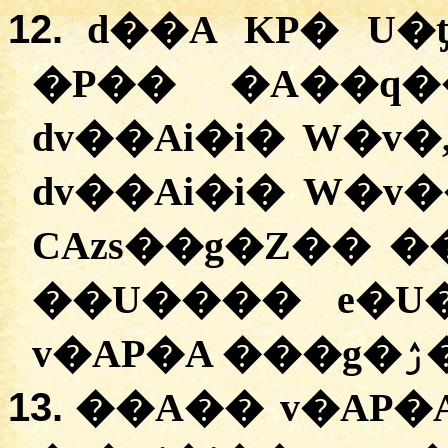
12.
d��A KP� U�
�P�� �A��q�
dv��Ai�i� W�v�
dv��Ai�i� W�v
CAzs��g�Z�� �
��U���� e�U
v�A
13.
��A�� v�AP�