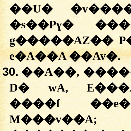
��U� �v����
�s��Pɣ� ��
g�����AZ�� P
e�A��A ��Av�.
30.
��A��, �����
D� wA, E���A
����f ��e
M���v��A;