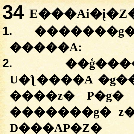
34
E���Ai�į�Z
1.
�������g�Z
�����A:
2.
��ģ����
U�ƪ����A �g��
����z� P�g� 
�������g� z�
D���AP�Z�