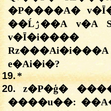
�P����A� v�Ī
��Ĺۯ��A v�A S�A��� e�Ai�i� D�
v�Ī�i���
Rz���Ai�i��
e�Ai�i�?
19.
*
20.
z�P�ģ� ���
����u��: ��