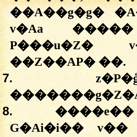
��A��g�g� �A
v�Aa �����
P���u�Z� v
��Z��AP� ��.
7.
z�P�
�������g�Z�A 
8.
����e��
G�Ai�i�� v��