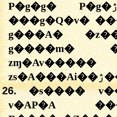
P�g�g� P�g�ۯ��A D� v�At�A
���g�Q�v� ��
g���A� �z�
g����m� �
zɱ�Av���
zs�A��
26.
�s���� v�
v�AP�A ��