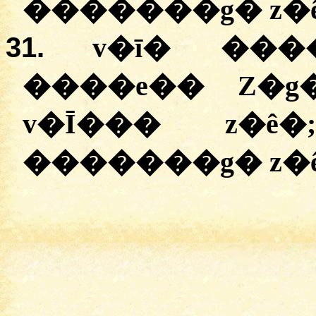
�������g� z�ê
31.
v�ī� ���
����e�� Z�g
v�Ī��� z�ê�
�������g� z�ê