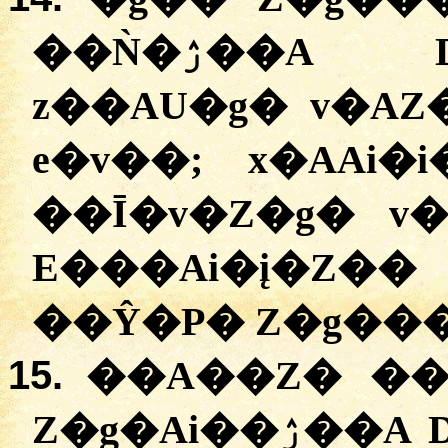
��Ǹ�ۯ��A D� E���Ai�į�Z�
z��AU�g� v�AZ
e�v��; x�AAi
��Ī�v�Z�g� v
E���Ai�į�Z�
15.
��A��Z� ��
Z�g�Ai��ۯ��A D� ��A��Z� v�AP�A