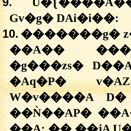
9.
U�ƪ����A�
Gv�g� DAi�i��:
10.
�������g� z
��A�� ���
�g���zs� D��
�Aq�P� v�A
W�v����A D�
��Ǹ��AP� ��A
��A; �� ��jA U