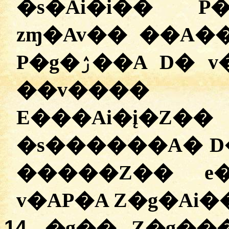
�s�Ai�i�� P�q�ۯ��A; ��
zɱ�Av�� ��A��
P�g�ۯ��A D� v�AZ�� S��� zɱ�Av�
��v���� 
E���Ai�į�Z�
�s������A� D
�����Z�� e�
14.
�g�� Z�g��