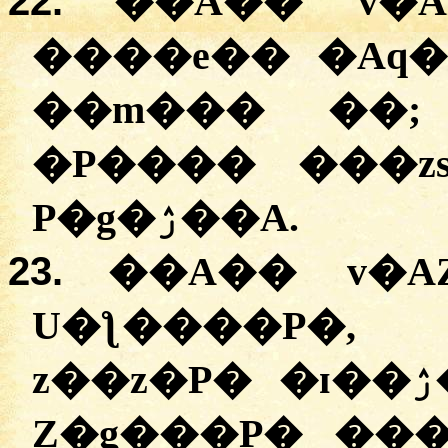
22.
��A�� v�AP�A 
����e�� �Aq�
��m��� ��;
�P���� ���z
P�g�ۯ��A.
23.
��A�� v�A
U�ƪ����P�,
z��z�P� �ɪ��ۯ��A D� v�� v�AP�A
Z�g���P� ���g�ۯ��. v�� v�