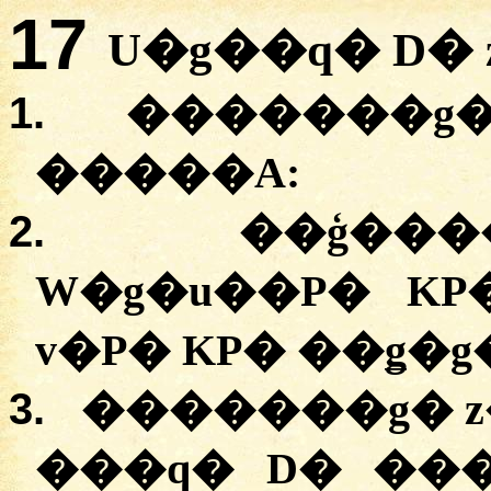
17
U�g��q� D�
1.
�������g�Z
�����A:
2.
��ģ����
W�g�u��P� KP
v�P� KP� ��ǥ�g
3.
�������g� z
���q� D� ��