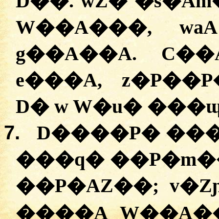
D��. wZ� �s�A
W��A���, wa
g��A��A. C�
e���A, z�P��P
D� w W�u� ���ɰ
7.
D����P� ���
���q� ��P�m�
��P�AZ��; v�Z
����A W��A��ج��A, v�Z� ��m