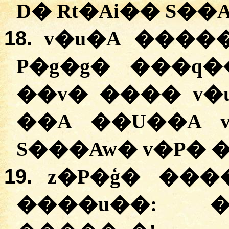
D� Rt�Ai�� S��
18.
v�u�A �����
P�g�g� ���q�
��v� ���� v�u
��A ��U��A v
S���Aw� v�P� 
19.
z�P�ģ� ���
����u��: �