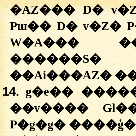
�AZ��� D� v�Z
Pɯ�� D� v�Z� 
W�A��� ��
������S� 
��Ai���AZ� ��
14.
g�e�� �����
��v���� Gl�
P�g�g� ����ģ�