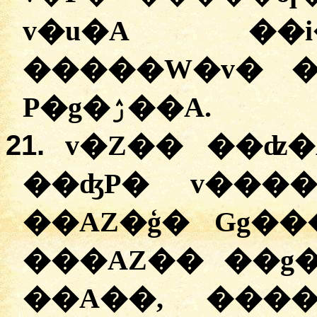
v�u�A ��
�����W�v� �
P�g�ۯ��A.
21.
v�Z�� ��ʣ�
��ʤP� v����j�
��AZ�ģ� Gg�
���AZ�� ��g��P�
��A��, ����