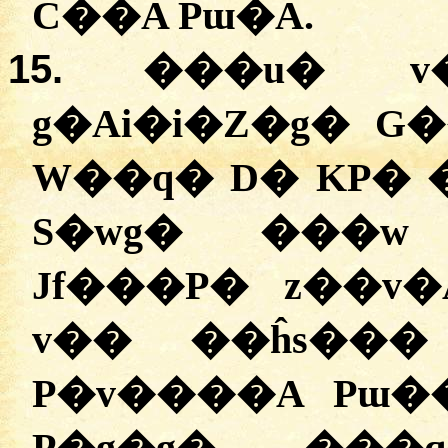
C��A Pɯ�A.
15.
���u� v
g�Ai�i�Z�g� G
W��q� D� KP� 
S�wg� ���w 
Jf���P� z��v�
v�� ��ĥs���
P�v����A Pɯ�