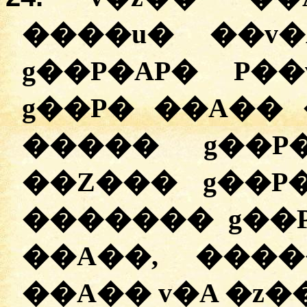
����u� ��v�
g��P�AP� P��
g��P� ��A�� 
����� g��P�
��Z��� g��P�
������� g��P
��A��, �����