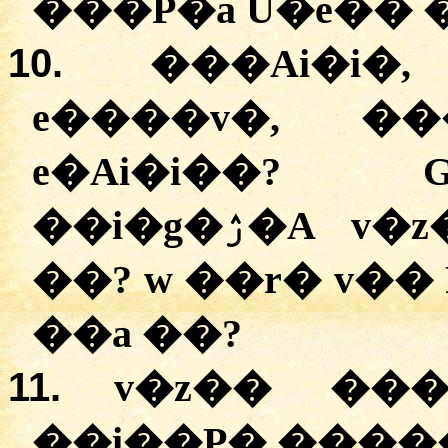
���P�a U�e�� 
10.
���Ai�i�
e����v�, �
e�Ai�i��? 
��i�g�ۯ�A v�z��, w ����ţ� ��a
��? w ��r� v�
��a ��?
11.
v�z�� ���
��i��P� ����