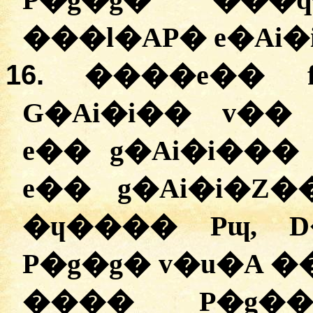
P�g�g� ���q
���l�AP� e�Ai�
16.
����e�� 
G�Ai�i�� v��
e�� g�Ai�i��� 
e�� g�Ai�i�Z
�ɥ���� Pɰ, D
P�g�g� v�u�A �
���� P�g��