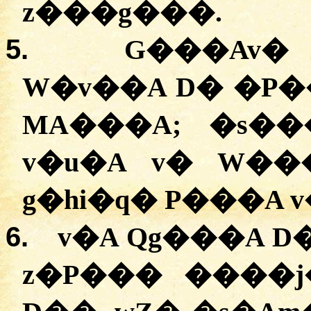
z���g���.
5.
G���Av� 
W�v��A D� �P�
MA���A; �s��
v�u�A v� W��
g�hi�q� P���A 
6.
v�A Qg���A D
z�P��� ����j