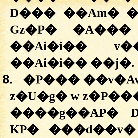
D��� ��Am� �
Gz�P� �A���
��Ai�i�� v
��Ai�i�� ��j�.
8.
�P��� ��v�Av
z�U�g� w z�P��
����g��AP� 
KP� ���d��v�