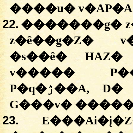
����u� v�AP�A
22.
�������g� z
z�ê��g�Z� v
�s��ê� HAZ�
v����� P�
P�q�ۯ��A, D� v�� JP� HAZ� D�
23.
E���Ai�į