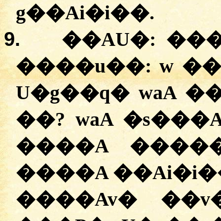
g��Ai�i��.
9.
��AU�: ��
����u��: w ��
U�g��q� waA 
��? waA �s���A
����A �����
����A ��Ai�i�
����Av� ��v