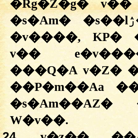
�Rg�Z�g� v�� ��Ai��
�s�Am� �s��lۯ� D� v�� �s���A
�v����, KP� 
v�� e�v����
���Q�A v�Z� �
��P�m��Aa �
�s�Am��AZ�
W�v��.
24.
v�z�� ��