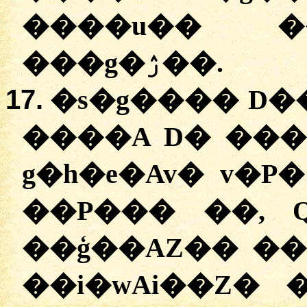
����u�� �
���g�ۯ��.
17.
�s�g���� D
����A D� ���
g�h�e�Av� v�P
��P��� ��, Q
��ģ��AZ�� ��
��i�wAi��Z� 