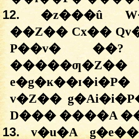
12.
�z���û W
��Z�� Cx�� Qv
P��v� ��? 
�����ƣ�
e�g�ĸ��ɪ�i�P
v�Z�� g�Ai�i�
D��� ����A �
13.
v�u�A g�e�