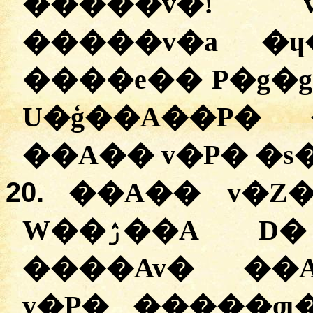
�����v�! 
�����v�a �ɥ
����e�� P�g�
U�ģ��A��P�
��A�� v�P� �s
20.
��A�� v�Z�
W��ۯ��A D� v�� ����e��
����Av� ��A��q�ۯ��
v�P� �����ƣ�P� 