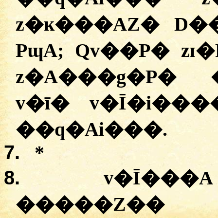
z�ĸ���AZ� D��
PɰA; Qv��P� zɪ
z�A���g�P� 
v�ī� v�Ī�i��
��q�Ai���.
7.
*
8.
v�Ī���
�����Z��