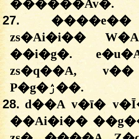
������Av�.
27.
����e��
zs�Ai�i�� W�
��i�g�. e�u
zs�q��A, v��
P�g�ۯ��.
28.
d��A v�ī� v�
��Ai�i�� ��g�
zs� ����A Z�