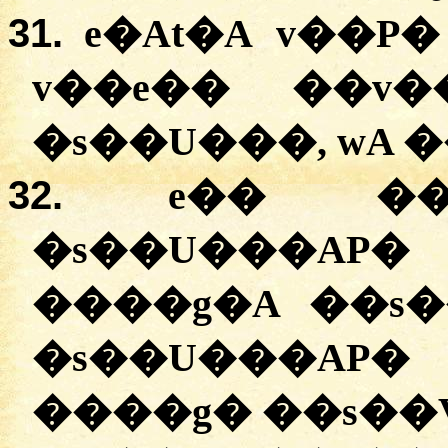
31.
e�At�A v��P�
v��e�� ��v�
�s��U���, wA �
32.
e�� ��
�s��U���AP� 
����g�A ��s�
�s��U���AP�
����g� ��s��V