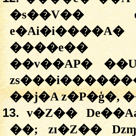
�s��V�� 
e�Ai�i����
����e�� 
��v��AP� ��U
zs���i������
��j�A z�P�ģ�, 
13.
v�Z�� De��A
��; zɪ�Z�� D