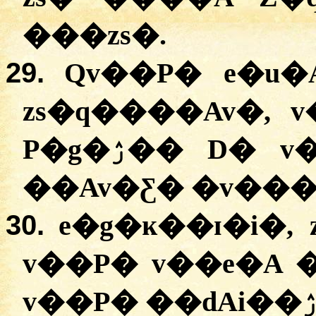
���zs�.
29.
Qv��P� e�u
zs�q����Av�, 
P�g�ۯ�� D� v�Ī�i��A �����Z��
��Av�Ƹ� �v���
30.
e�g�ĸ��ɪ�i�, 
v��P� v��e�A 