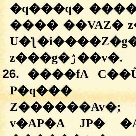
�q���q� ����,
���� ��VAZ� z�P�ۯ��v� D�
U�ƪ�i����Z�
z���g�ۯ��v�.
26.
����fA C��
P�q��� g
Z������Av�;
v�AP�A JP� �