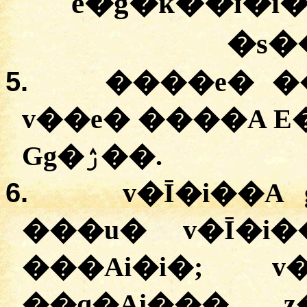
e�g�ĸ��ɪ�i
�s
5.
����e� ��
v��e� ����A E�
Gg�ۯ��.
6.
v�Ī�i��A
���u� v�Ī�i
���Ai�i�; v
��q�Ai��� z