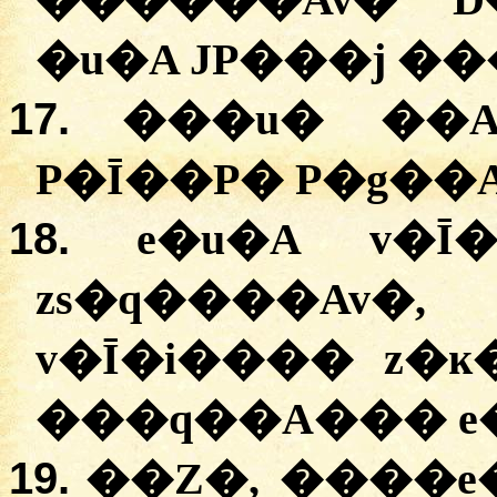
������Av� D
�u�A JP���j �
17.
���u� ��A
P�Ī��P� P�g��
18.
e�u�A v�
zs�q����Av�,
v�Ī�i���� z�
���q��A��� e�
19.
��Z�, ����e