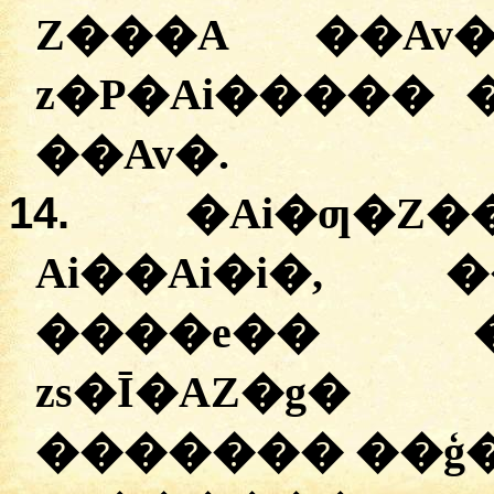
Z���A ��A
z�P�Ai����� 
��Av�.
14.
�Ai�ƣ�Z
Ai��Ai�i�, 
����e�� �
zs�Ī�AZ�g
������� ��ģ�Av