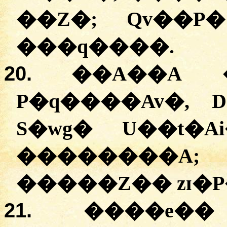
��Z�; Qv��P
���q����.
20.
��A��A 
P�q����Av�,
S�wg� U��t�
��������A; 
�����Z�� zɪ�P
21.
����e��