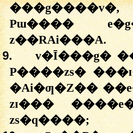
���g����v�,
Pɯ���� e�g�
z��RAi���A.
9.
v�Ī���g� �
P����zs� ���
�Ai�ƣ�Z�� ��e
zɪ��� ����e
zs�q����;