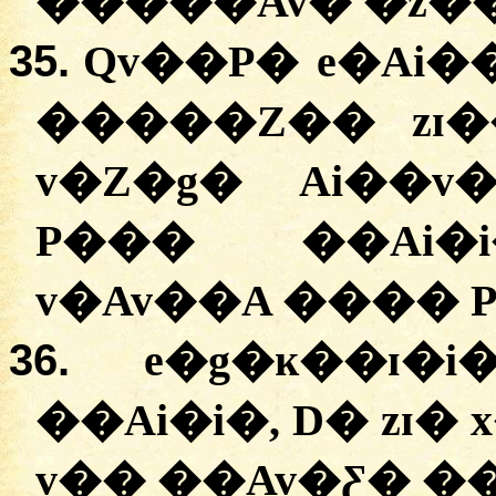
35.
Qv��P� e�Ai�
�����Z�� zɪ�
v�Z�g� Ai��v
P��� ��Ai�i
36.
e�g�ĸ��ɪ�
��Ai�i�, D� zɪ�
v�� ��Av�Ƹ� �