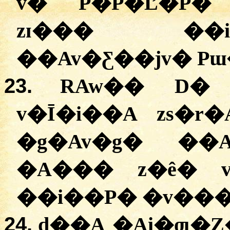
v� P�P�Ľ�P�
zɪ��� ��i
��Av�Ƹ��jv� P
23.
RAw�� D�
v�Ī�i��A zs�r
�g�Av�g� ��
�A��� z�ê� 
��i��P� �v���
24.
d��A �Ai�ƣ�Z