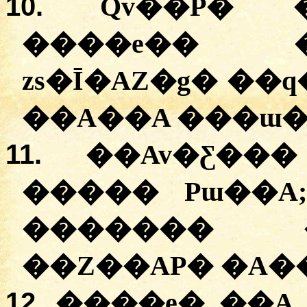
10.
Qv��P� 
����e�� �
zs�Ī�AZ�g� ��
��A��A ���ɯ�
11.
��Av�Ƹ��
����� Pɯ��A
������� �
��Z��AP� �A�
12.
����e� ��A 