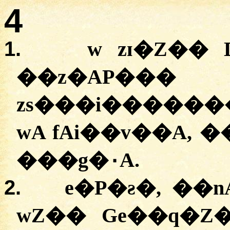
4
1.
w zɪ�Z�� 
��z�AP��
zs���i�����
wA fAi��v��A, 
���g�۰A.
2.
e�P�ƨ�, ��n
wZ�� Ge��q�Z