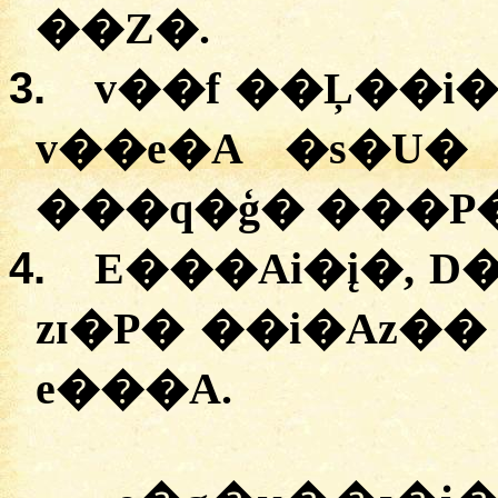
��Z�.
3.
v��f ��Ļ��i
v��e�A �s�U
���q�ģ� ���P�
4.
E���Ai�į�, D
zɪ�P� ��i�Az�� 
e���A.