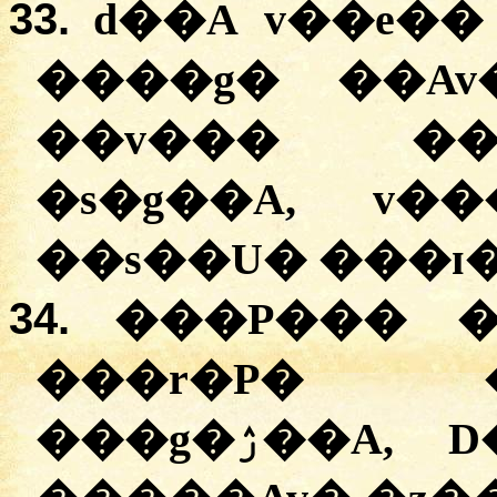
33.
d��A v��e��
����g� ��Av
��v��� ��
�s�g��A, v�
34.
���P��� �
���r�P� 
���g�ۯ��A, D� v�Z�� ��AP�g�