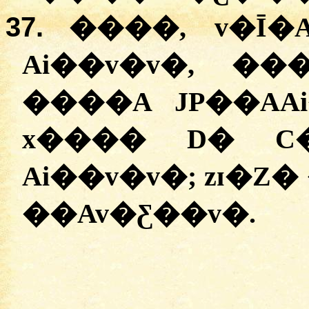
37.
����, v�Ī�
Ai��v�v�, ��
����A JP��AA
x���� D� C�
Ai��v�v�; zɪ�Z�
��Av�Ƹ��v�.