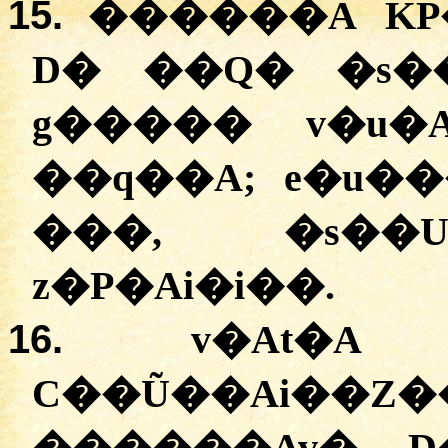
15.
������A KP
D� ��Q� �s��� G
g����� v�u�
��q��A; e�u�
���, �s��U
z�P�Ai�i��.
16.
v�At�
C��Ũ��Ai��Z