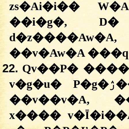
zs�Ai�i�� W�
��i�g�, D�
d�z����Aw
22.
Qv��P� ����
v�g�u� P�g�ۯ�� ����u� ��A��
��v��v�A, �
x���� v�Ī�i��