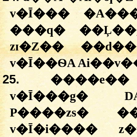
v�Ī��� �A��
���q� ��Ļ��
zɪ�Z�� ��d�
v�Ī��ѲA Ai��v��
25.
����e��
v�Ī���g� D
P����zs� ��
v�Ī�i���� z