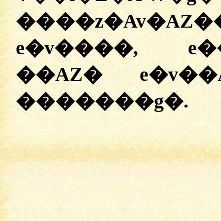
����z�Av�AZ
e�v����, e
��AZ� e�v��
�������g�.