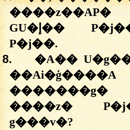
����z��AP
GU�إ�� P�j�����A P�AAi�i��
P�j��.
8.
�A�� U�g��
��Ai�ģ��
�������g� 
����z� P�j
g���v�?