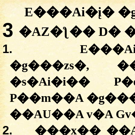
E���Ai�į� �
3
�AZ�ƪ�� D� 
1.
E���A
�g���zs�, �
�s�Ai�i�� P
P��m��A �g��
��AU��A v�A Gv
2.
���x�� ��