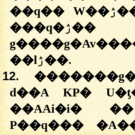
��q�� W��ۯ��, v�� v��e�A ���
���q�ۯ�� D� v��e��
g����g�Av
��lۯ��.
12.
�������g
d��A KP� U�ƫ
��AAi�i� �
P��q��� �A�