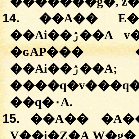
�������g�, z�
14.
��A�� E�
��Ai��ۯ��A v�� ��� ��vɯ�Z��
�ɢAP��� 
��Ai��ۯ��A; �ɢZ�� �AU�Aa
����q�v���q� e
��q�۰A.
15.
��A�� �A�
V��i�Z�A W�g� P