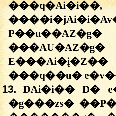
���q�Ai�i�
����i�jAi�i�A
P��u��AZ�g�
���AU�A
E���Ai�į�Z
���q��u� e�v�
13.
DAi�i�� D� 
�g���zs� ��P�