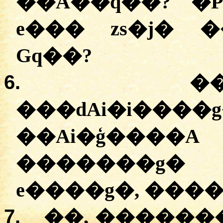
��A��q��? �
e��� zs�j� �
Gq��?
6.
�
���dAi�i���
��Ai�ģ��
�������g�
e����g�, ����g
7.
��, ������