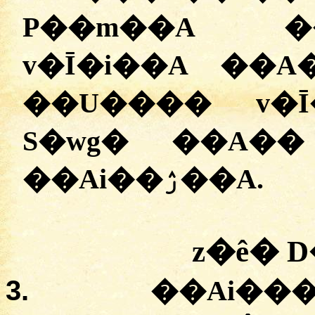
P��m��A ��
v�Ī�i��A ��A
��U���� v�Ī
S�wg� ��A��
��Ai��ۯ��A.
z�ê� 
3.
��Ai���