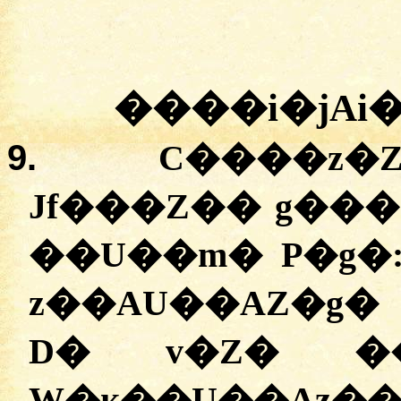
����i�jAi
9.
C����z�
Jf���Z�� g��
��U��m� P�g�
z��AU��AZ�g� J
D� v�Z� �
W�ĸ��U��Az��