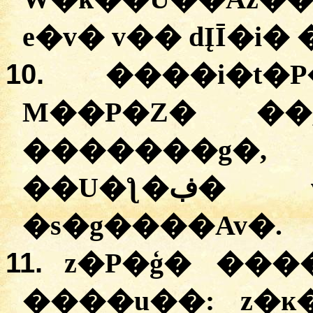
e�v� v�� dĮĪ�i�
10.
����i�t
M��P�Z� ��
�������g�
��U�ƪ�ڣ� v�AaA g����g�A
�s�g����Av�.
11.
z�P�ģ� ���
����u��: z�ĸ