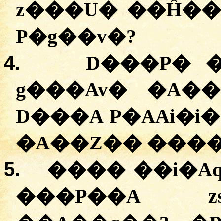
z���U� ��Ĥ��
P�g��v�?
4.
D���P� 
g���Av� �A�
D���A P�AAi�i�
�A��Z�� ����
5.
���� ��i�A
���P��A zs