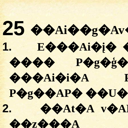
25
��Ai��g�Av
1.
E���Ai�į� 
���� P�g�ģ�
���Ai�i�A 
P�g��AP� ��U�
2.
��At�A v�A
��z���A 