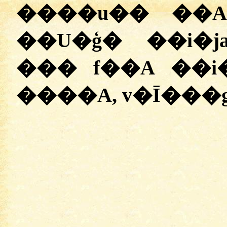
����u�� ��A
��U�ģ� ��i�j
��� f��A ��i
����A, v�Ī���