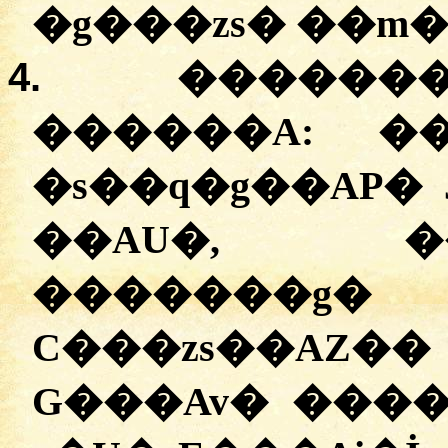
�g���zs� ��m�
4.
�������
������A:
�
�s��q�g��AP� J
��AU�, �
�������
C���zs��AZ�
G���Av� ���