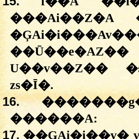
15.
f�
�A ��i�
���Ai��Z�A 
�ĢAi�i��
��Ū��e�AZ��
U��v��Z�� �s
zs�Ī�.
16.
�������g
������A:
17.
�
�ĢAi�i��v�