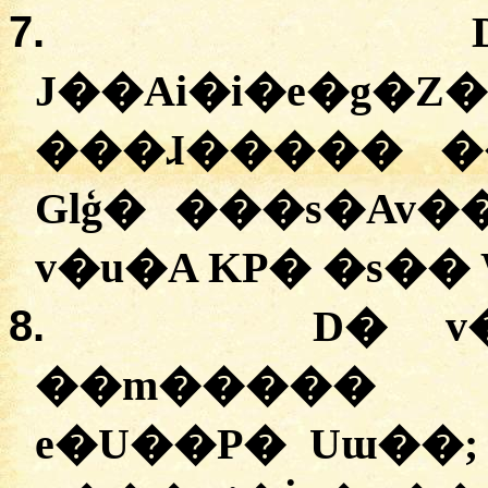
7.
J��Ai�i�e�g�Z
���ɺ����� �
Glģ� ���s�Av�
v�u�A KP� �s��
8.
D� v
��m����� 
e�U��P� Uɯ��; 