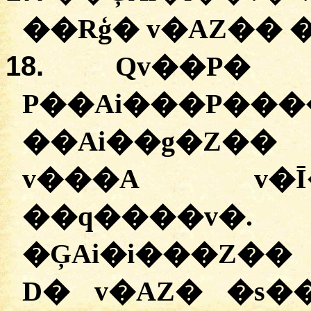
��Rģ� v�AZ�� 
18.
Qv��P� 
P��Ai���P�
��Ai��g�Z��
v���A v�
��q����v
�ĢAi�i���Z�� 
D� v�AZ� �s�