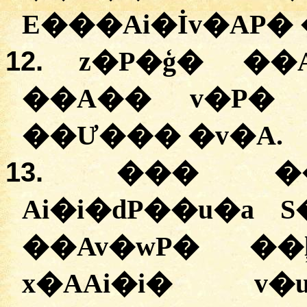
E���Ai�İv�AP� 
12.
z�P�ģ
� ��A
��A�� v�P� 
��Ư��� �v�A.
13.
��� �
Ai�i�dP��u�a 
��Av�wP� ��
x�AAi�i� v�