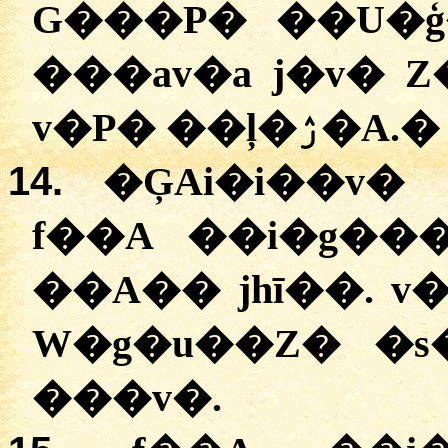
G���P� ��U�ģ
���av�a j�v�
v�P� ��ļ�ۯ�A.
�
14.
�ĢAi�i��v�
f��A ��i�g��
��A�� jhī��.
v
W�g�u��Z� �
���v�.