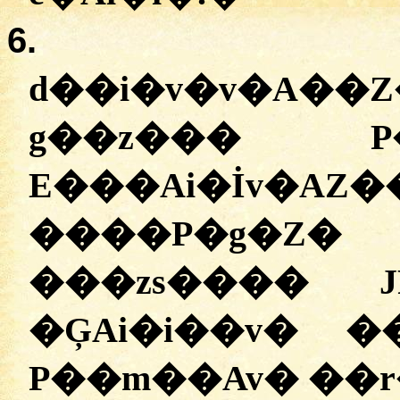
6.
d��i�v�v�A�
g��z��� P
E���Ai�İv
����P�g�Z
���zs���� 
�ĢAi�i��v� 
P��m��Av� ��r