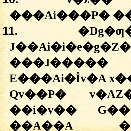
���Ai���P� �
11.
�
Dg�
J��Ai�i�e�g�Z
���ɺ�����
E���Ai�İv�A x�
Qv��P� v�A
��i�v�� G��
��A��A �