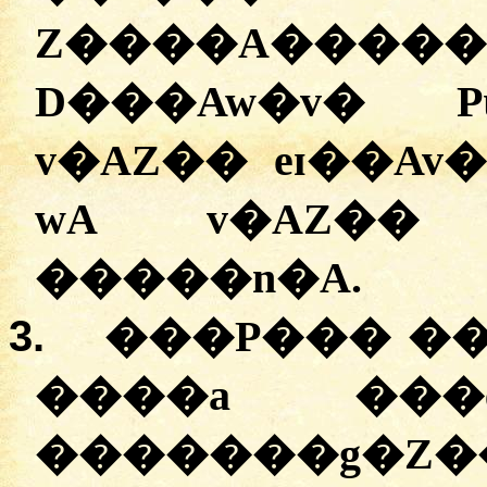
Z����A��
D���Aw�v� P
v�AZ�� eɪ��Av
wA
v�AZ�� z
�����n�A.
3.
���P��� ��
����a ���
�������g�Z��