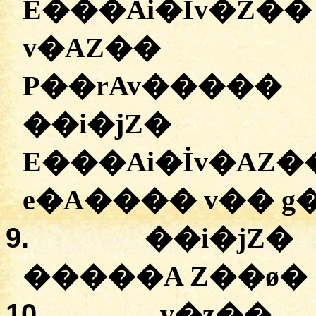
E���Ai�İv�Z��
v�AZ�� z�
P��rAv�����
��i�jZ�
E���Ai�İv
e�A���� v�� g
9.
��i�jZ�
�����A Z��ø� �
10.
v�z��