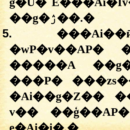
g�U� E���Ai�İ
��g�ۯ��.
�
5.
���Ai��
�wP�v��AP� 
�����A ��g
���P� ���zs
�Ai��g�Z�� �
v�� ��ģ��AP�
e�Ai�i�.
�