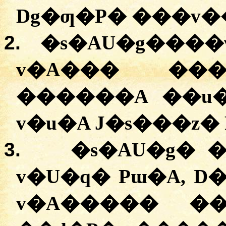
Dg�ƣ�P�
���
v�
2.
�
s�AU�g����
v�A���
�
��
������A �
�u
v�u�A
J�s���z�
3.
�
s�AU�g�
v�U�q�
Pɯ�A, D
v�A�����
�