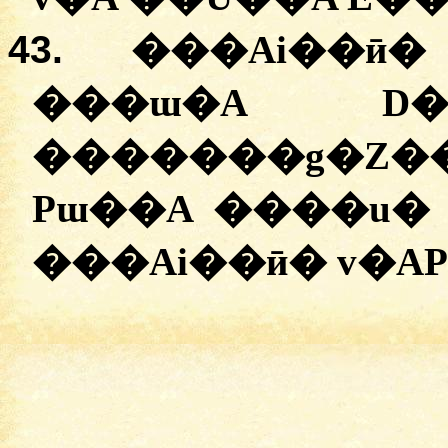
43.
�
��Ai��ӣ�
���ɯ�A
�
������g�Z�
Pɯ��A
�
���u�
�
��Ai��ӣ�
v�A