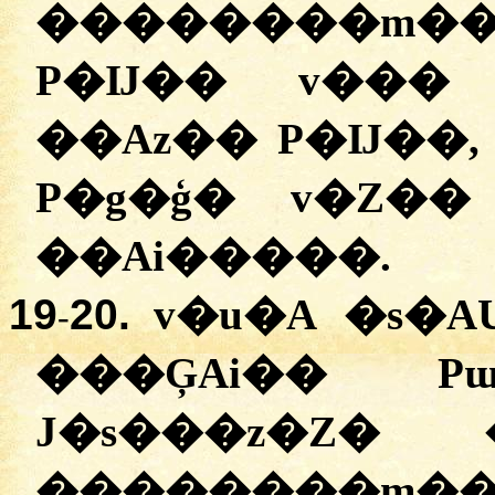
�
�������m��
P�Ĳ��
v���
�
�Az��
P�Ĳ��
P�g�ģ�
v�Z��
�
�Ai�����
.
19
20.
v�u�A
�
s�A
-
�
��ĢAi��
P
J�s���z�Z�
�
�������m��