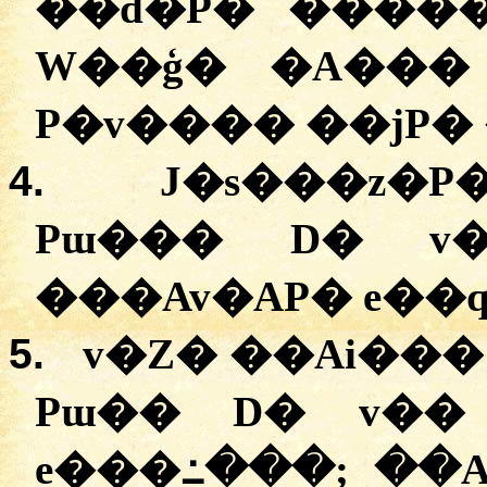
�
�d�P�
�����
W��ģ�
�A��
P�v����
�
�jP�
4.
J�s���z�P
Pɯ���
D�
v
�
��Av�AP�
e��
5.
v�Z�
�
�Ai���
Pɯ�� D�
v��
e���߸���
; �
�