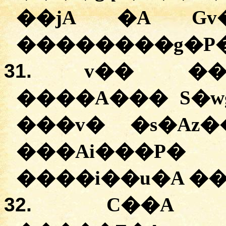
�
�jA
�A
Gv
�
�
������g�P
31.
v��
�
����A���
S�w
�
��v�
�
s�Az�
�
��Ai���P�
�
���i��u�A
��
32.
C��