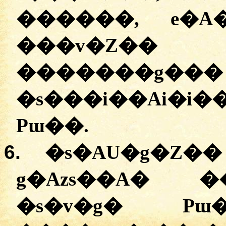
������,
e�A
�
��v�Z��
�
������g���
�
s���i��Ai�i�
Pɯ��.
6.
�
s�AU�g�Z��
g�Azs��A
� �
�
s�v�g�
Pɯ