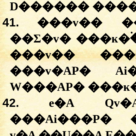
D������
�
��
41.
���
v��
�
�Ʃ�v�
���ĸ�۬
���
v��
���
�
��v�AP�
Ai
W���AP�
���ĸ�
42.
e�A
Qv�
�
��Ai���P�
v�A
�
�U��A
E��