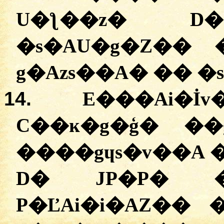
U�ƪ��z�
D�
�
s�AU�g�Z��
g�Azs��A
� �� �
14.
E���Ai�İv
C��ĸ�g�ģ�
�
�
�
���gɥs�v��A
D� JP�P� 
P�ĽAi�i�AZ�� 