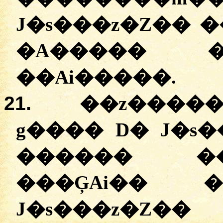
J�s���z�Z��
�
�A����� 
�
�Ai�����
.
21.
�
�z�����
g���� D�
J�s�
������ �
�
��ĢAi��
��
J�s���z�Z��