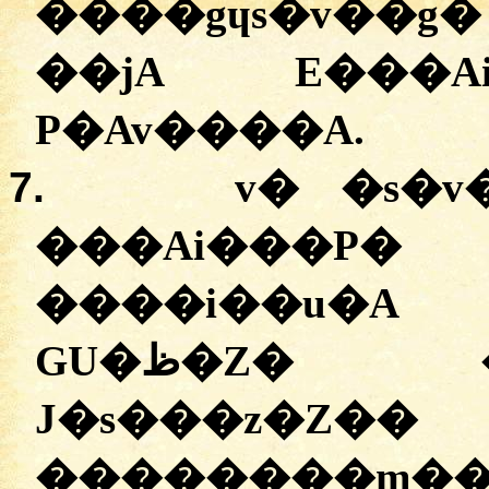
�
���gɥs�v��g�
�
�jA
E���Ai
P�Av����A
.
7.
v�
�
s�v
�
��Ai���P�
�
���i��u�A
GU�ظ�Z� 
J�s���z�Z��
�
�������m��