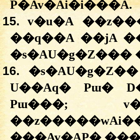
P�Av�Ai�i���A
.
15.
v�u�A
�
�z��
�
�q��A
�
�jA
�
�
s�AU�g�Z���
16.
�
s�AU�g�Z��
U��Aq�
Pɯ� 
Pɯ���
;
v
�
�z�����wAi�
�
��Av�AP�
��
�