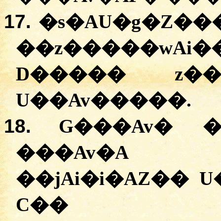
17.
�
s�AU�g�Z��
�
�z�����wAi�
D�����
z��
U��Av�����
.
18.
G���Av�
��
�
��Av�A
�
�jAi�i�AZ��
U
C�