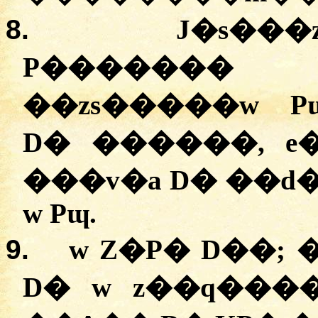
8.
J�s���
P�������
�
�zs�����w
Pɰ
D� ������,
e
�
��v�a
D� �
�d
w Pɰ.
9.
w
Z�P�
D��; 
D� w
z��q���