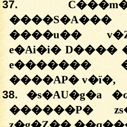
37.
C���m
��
��S�A���
�
���u��
v�
e�Ai�i�
D����
e�������
��
��AP�
v�ï�
,
38.
�
s�AU�g�a
�ɢ
������P�
z
z�g�Z��
�
�q��