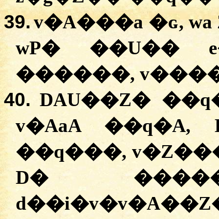
39.
v�A���a
�ɢ,
wa
wP�
��U��
������,
v���
40.
DAU��Z� �
�q
v�AaA
�
�q�A
,
�
�q���
,
v�Z��
D� ����
d��i�v�v�A��Z