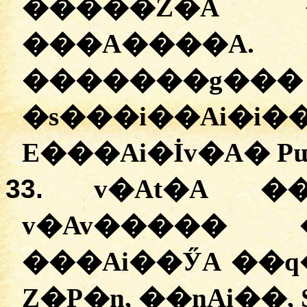
�����Z�A 
�
��A����A
�
������g���
�
s���i��Ai�i�
E���Ai�İv�A
� P
33.
v�At�A
�
v�Av�����
���Ai��ӲA �
�
Z�P�n
, �
�nAi��
,