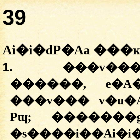
39
Ai�i�dP�Aa
���ĸ
1.
���
������,
e�A
�
��v���
v�u�
Pɰ; �
������
�
s����i��Ai�i