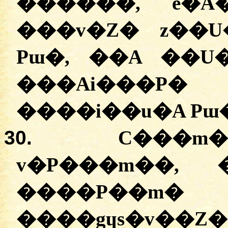
������,
e�A
�
��v�Z�
z��U
Pɯ�, ��A �
�U
�
��Ai���P�
�
���i��u�A
Pɯ
30.
C���m�
v�P���m��
, 
�
���P��m�
P
�
���gɥs�v��Z�