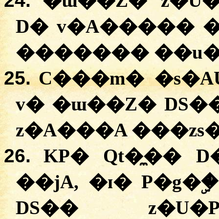
24.
�
ɯ��Z�
z�U
D�
v�A�����
������� �
�u
25.
C���m�
�
s�A
v�
�
ɯ��Z�
DS�
z�A���A �
��zs
26.
KP�
Qt�̼�� 
�
�jA
, �ɪ�
P�g�ۣ�
DS��
z�U�