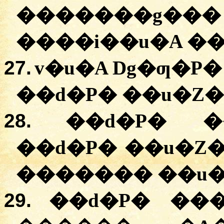
�
������g���
�
���i��u�A
��
27.
v�u�A
Dg�ƣ�P�
�
�d�P�
�
�u�Z�
28.
�
�d�P�
�
�
�d�P�
�
�u�Z
������� �
�u�
29.
�
�d�P�
���