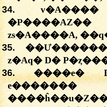
34.
v�A����
�
P����AZ��
zs�A����A
, �
�q
35.
�
�Ư������
z�Aq�
D�
P�ȥ��
36.
�
���e�
e�������
�
�
���ĥ��u�Z�