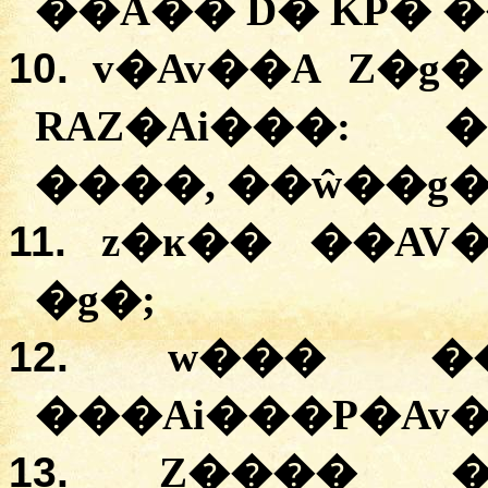
�
�A��
D�
KP�
�
10.
v�Av��A
Z�g�
RAZ�Ai���
: �
�
���
, �
�ŵ��g
11.
z�ĸ��
�
�AV
�
g�
;
12.
w���
�
�
��Ai���P�Av
13.
Z���� 