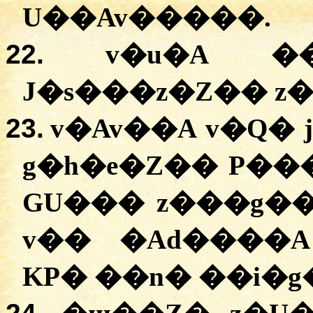
U��Av�����
.
22.
v�u�A
��
J�s���z�Z��
z
23.
v�Av��A
v�Q�
g�h�e�Z��
P��
GU���
z���g�
v��
�
Ad����A
KP�
�
�n�
�
�i�g