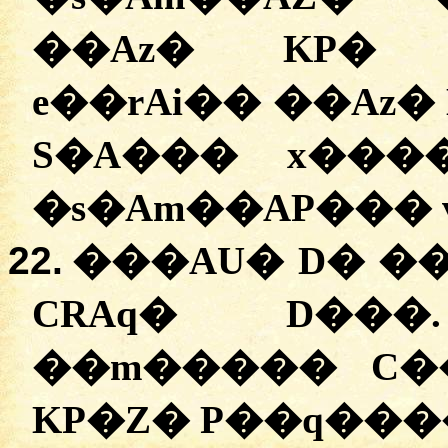
�
�Az�
KP�
�
e��rAi��
�
�Az�
S�A���
x���
�
s�Am��AP���
22.
���AU� D� �
CRAq�
D���
�
�m�����
C�
KP�Z�
P��q���