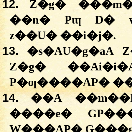
12.
Z�g�
�
��m�
�
�n�
Pɰ D�
z��U�
�
�i�j�
.
13.
�
s�AU�g�aA
Z
Z�g�
�
�Ai�i�
P�ƣ����AP�
�
14.
��A �
�m��
�
���e�
GP��
W���AP�
G���