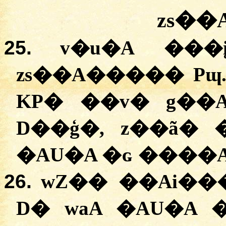
zs��
25.
v�u�A
�
��
zs��A����
� Pɰ
KP�
�
�v�
g��
D��ģ�
,
z��ã�
�AU�A �ɢ ����
26.
wZ��
�
�Ai��
D�
waA
�AU�A 