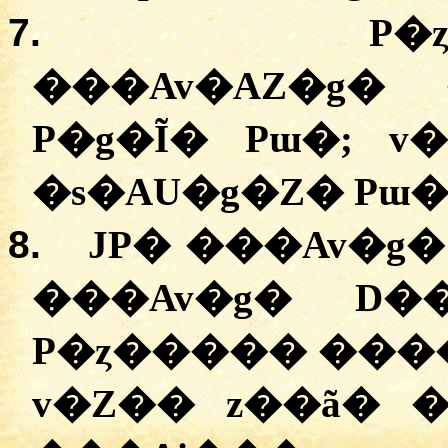
7.
P�
�
��Av�AZ�g�
P�g�Ĩ�
Pɯ�;
v�
�
s�AU�g�Z�
Pɯ�
8.
JP� �
��Av�g�
�
��Av�g�
D�
P�ȥ����� ���
v�Z��
z��ã�