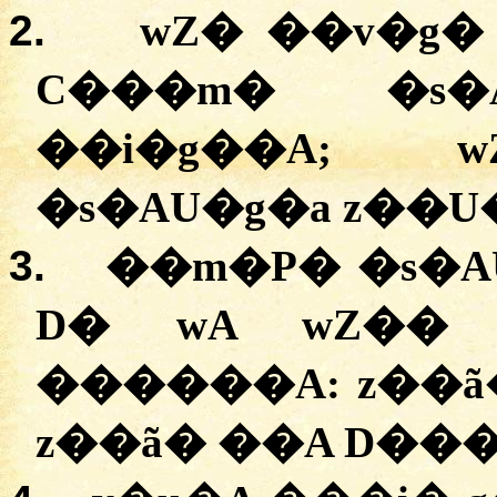
2.
wZ�
�
�v�g�
C���m�
�
s�
�
�i�g��A
;
w
�
s�AU�g�a
z��U
3.
�
�m�P�
�
s�A
D�
wA
wZ��
��
����A
:
z��ã
z��ã�
��A
D��