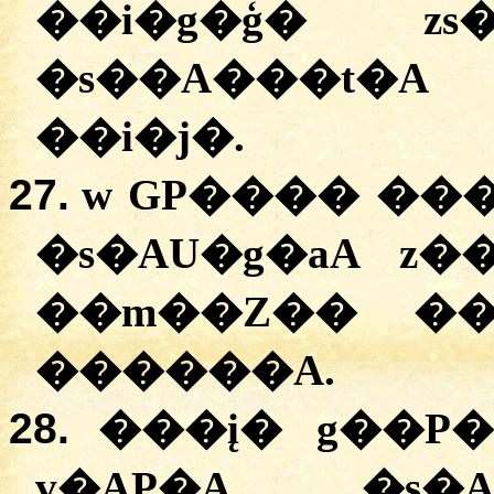
�
�i�g�ģ�
zs
�
s��A���t�A
�
�i�j�
.
27.
w
GP����
�
��
�
s�AU�g�aA
z�
�
�m��Z��
�
��
����A
.
28.
�
��į�
g��P�
v�AP�A
�
s�