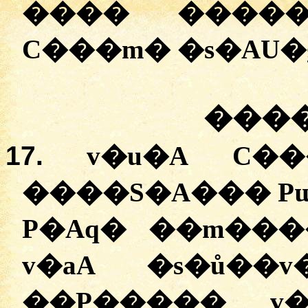
�
���
�
���
C���m�
�
s�AU
��
�
17.
v�u�A
C��
��
��S�A���
P
P�Aq�
�
�m���
v�aA
�
s�ů��v
�
�P�����
v