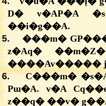
4.
v�u�A
�
��į�
D�
v�AP�A
�
�
�i�g��A
.
5.
�
��m�
GP��
z�Aq�
�
�m�Z
����Av�����
6.
C���m�
�
s�
Pɯ�A.
v�A
Cq��
z��q�
�
�v�
g��