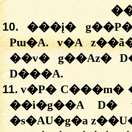
�
10.
�
��į�
g��P�
Pɯ�A.
v�A
z��ã
�
�v�
g��Az�
D
D���A
.
11.
v�P�
C���m�
�
�i�g��A
D�
�
s�AU�g�a
z��U