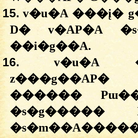
15.
v�u�A
�
��į�
g
D�
v�AP�A
�
�
�i�g��A
.
16.
v�u�A
z���g��AP�
������
Pɯ�
�
s�g�����
D
�
s�m��A����