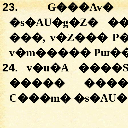
23.
G���Av�
�
s�AU�g�Z�
�
���,
v�Z���
P
v�m�����
Pɯ�
24.
v�u�A
��
��
�
����
���
C���m�
�
s�AU