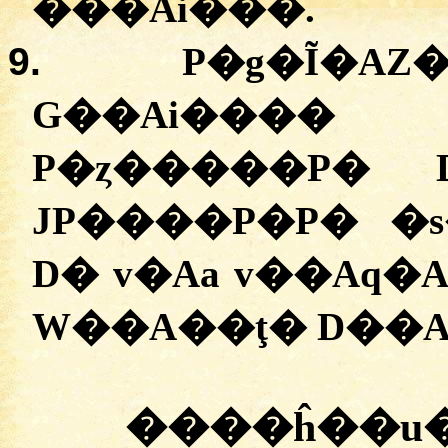
��
�Ai���
.
9.
P�g�Ĩ�AZ
G��Ai����
P�ȥ�����P�
JP����P�P�
�
D�
v�Aa
v��Aq�A
W��A��ţ�
D��A
�
���ĥ��u