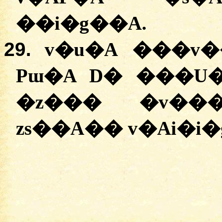
�
�i�g��A
.
29.
v�u�A
���
v
Pɯ�A D� �
��U�
�
z���
�v���
zs��A��
v�Ai�i