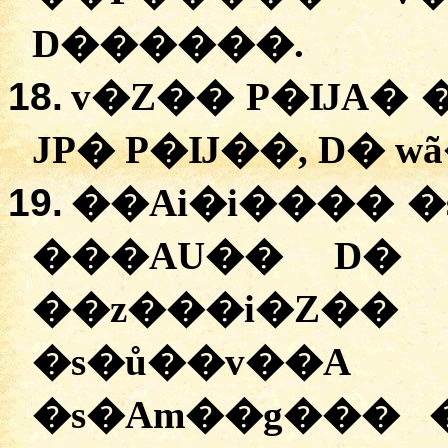
D������
.
18.
v�Z��
P�ĲA� 
JP� P�Ĳ��, D�
w
19.
�
�Ai�i����
�
���AU�� D�
�
�z���i�Z��
�
s�ů��v��A
D
�
s�Am��g���