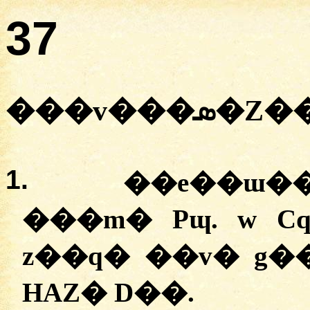
37
���
v���ܣ�
1.
�
�e��ɯ�
�
��m�
Pɰ.
w
C
z��q�
�
�v�
g�
HAZ�
D��.