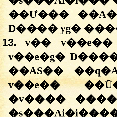
�s���Ai�i���
��Ư��� ��A����ۯ�� D�
13.
v�� v��e�� �
v��e�g� D����z� W��ۯ
��AS�� ��q�Ai��ۯ��. 
v��e�� ��Ū�
�v���� ����
�s���Ai�i����