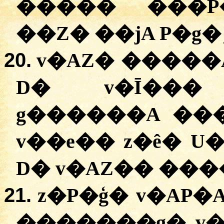
����� ���P
20.
v�AZ� �����
D� v�Ī���
g������A ��
v��e�� z�ê� U�A
21.
z�P�ģ� v�AP�
�������g� v�