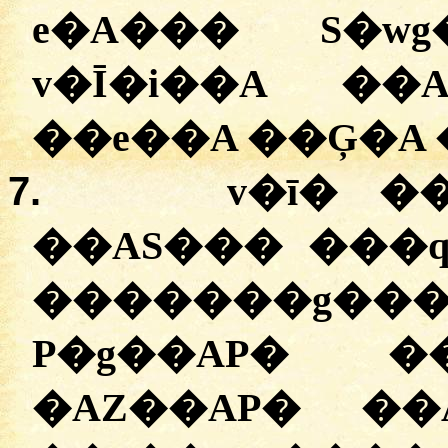
e�A��� S�w
v�Ī�i��A ��
��e��A ��Ģ�A 
7.
v�ī� �
��AS��� ���
�������g���
P�g��AP� �
�AZ��AP� ��