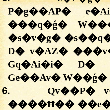
P�g��AP� e�A
���q�ģ� W��
�s�v�g� �s��q�
D� v�AZ� ���
Gq�Ai�i� D�
Ge��Av� W��ģ�
6.
Qv��P� 
����Ħ�� ��e�