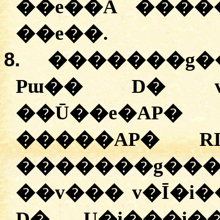
��e��A ����
��e��.
8.
�������g��
Pɯ�� D� v�
��Ū��e�AP
�����AP� R
�������g��
��v��� v�Ī�i�
D� U�į���i�