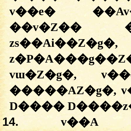
v��e� ��Av
��v�Z�� �
zs��Ai��
z�P�A���g�
vɯ�Z�g�, v�
�����AZ�g�, v
14.
v��A