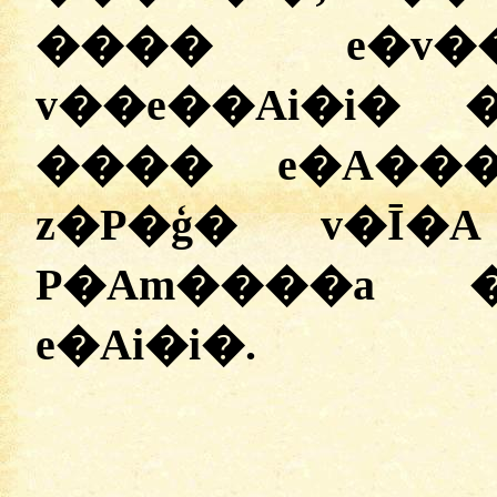
���� e�v
v��e��Ai�i�
���� e�A��
z�P�ģ� v�Ī
P�Am����a 
e�Ai�i�.