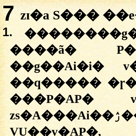
7
zɪ�a S��� ��
1.
�
�������g� 
����ã� P�
��g��Ai�i� 
��q����� �ɼ�g
���P�AP� 
zs�A���Ai��ۯ��: �w�v�AP�,
VU��v�AP�