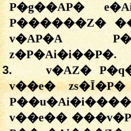
P�g��AP� e�A
P������Z� �
v�AP�A P�A
z�P�Ai�i��P�.
3.
v�AZ� P�q
v��e� zs�Ī�P
P��u�Ai�i����
v��e�� ���v�