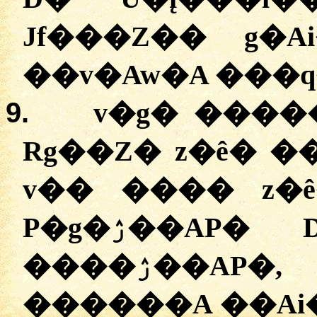
Jf���Z�� g�A
��v�Aw�A ���
9.
v�g� ����
Rg��Z� z�ê� �
v�� ���� z�
P�g�ۯ��AP� D� v�Z� G��zɸ�
����ۯ��AP�, v�AZ�� ��e�g�
������A ��Ai�