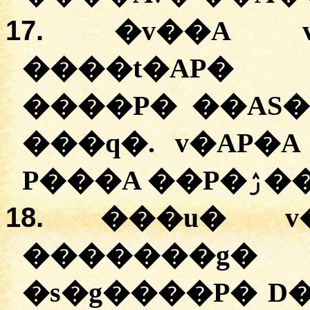
17.
�
v��A v
����t�AP�
����P� ��AS
���q�. v�AP�
P���A
18.
���u� v�
�������g�
�s�g����P� D