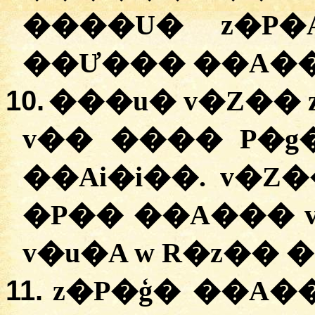
����U� z�P�
��Ư��� ��A�
10.
���u� v�Z�� z��ñ
v�� ���� P�g
��Ai�i��. v�Z�� 
�P�� ��A��� 
v�u�A w R�z�� 
11.
z�P�ģ� ��A��