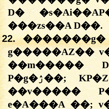
D� �s�Ai��AP
���zs��A D��.
22.
�������g� 
g�����AZ�� v
��m����� D
P�g�ۯ��; KP�Z� ����A v�AZ��
��v����� P�
e�A���A ��; v