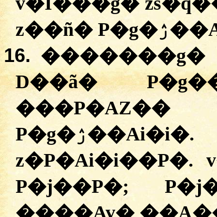
v�Ī���g� zs�q�
16.
�������g� v
D��ã� P�g
���P�AZ�� 
P�g�ۯ��Ai�i�. v�AP�A z�Ai�i�
z�P�Ai�i��P�. 
P�j��P�; P�