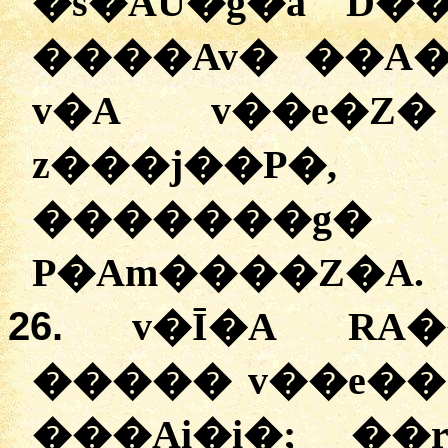
�s�AU�g�a D��
����Av� ��A
v�A v��e�Z
z���j��P�
�������g�
P�Am����Z�A.
26.
v�Ī�A RA
����� v��e��
���Ai�i�; �