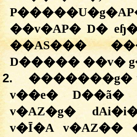
P�����U�g�A
��v�AP� D� eɧ�
��AS��� �
D����� ��v� 
2.
�������g� v
v��e� D��ã� P�g�ۯ�� 
v�AZ�g� dAi�i�� �
v�Ī�A v�AZ��