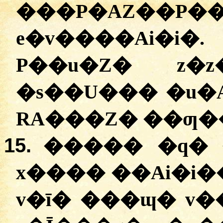
���P�AZ��P�
e�v����Ai�i�
P��u�Z� z
�s��U��� �u�A
RA���Z� ��ƣ��
15.
����� �q� 
x���� ��Ai�i�� P�g�ۯ��.
v�ī� ���ɰ� v�