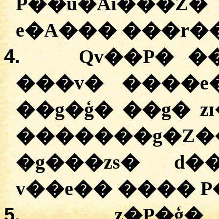
P��u�Ai���Z�
e�A��� ���r��
4.
Qv��P� �
���v� ����e
��g�ģ� ��g� zɪ�Aa
�������g�Z
�g���zs� d��ۯ�� D� ��VAZ
5.
z�P�ģ�