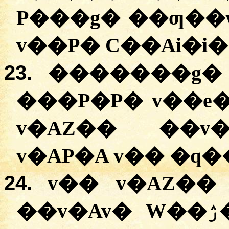
P���g� ��ƣ��
v��P� C��Ai�i�
23.
�������g� 
���P�P� v��e� D�
v�AZ�� ��v�
v�AP�A v�� �q
24.
v�� v�AZ�� 
��v�Av� W��ۯ�� D� v��A v�AZ�A