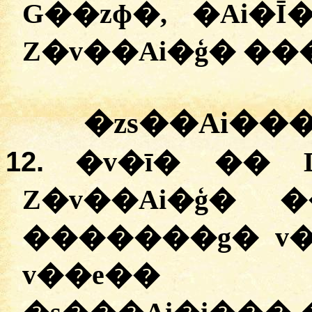
G��zɸ�, �Ai�Ī
Z�v��Ai�ģ� ���
�zs��Ai��
12.
�
v�ī� �� D
Z�v��Ai�ģ� 
�������g� v�
v��e�� 