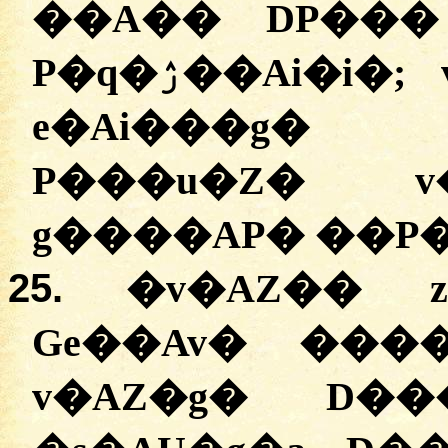
��A�� DP���
P�q�ۯ��Ai�i�; v�AZ�� ��v�����
e�Ai���g�
P���u�Z� v
g����AP� ��P�
25.
�
v�AZ�� 
Ge��Av� ���
v�AZ�g� D�