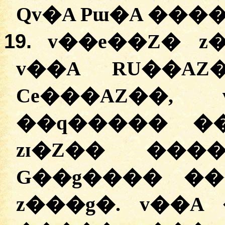
19.
v��e��Z� z
v��A RU��AZ
Ce���AZ��, 
��q����� ��
zɪ�Z�� ���
G��g���� ���
z���g�. v��A 