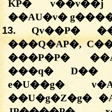
KP� v��v��j
��AU�v� g���
13.
Qv��P� �
���Q�AP�, C��
���P�P� ��
���q� D�� 
e�U��g� v
��U�g�Z�g� �A���أ� D�
JP����P� x