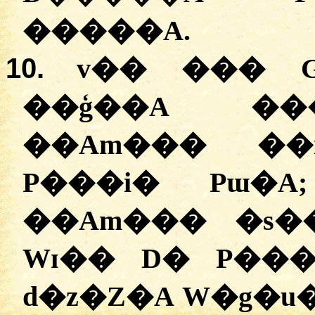
�����A.
10.
v�� ��� G
��ģ��A ���
��Am��� ��i
P���i� Pɯ�A
��Am��� �s��
Wɪ�� D� P���
d�z�Z�A W�g�u