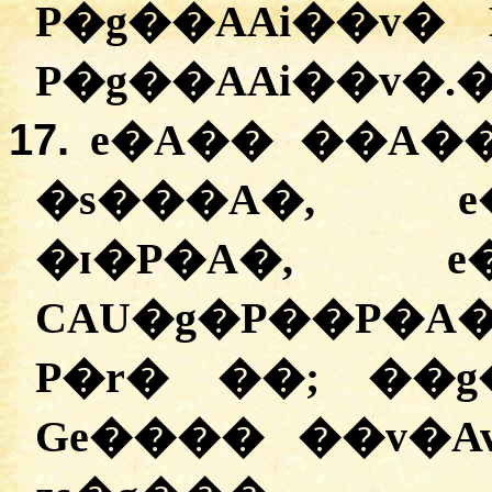
P�g��AAi��v�
P�g��AAi��v�.
17.
e�A�� ��A��
�s���A�, 
�ɪ�P�A�, 
CAU�g�P��P�
P�r� ��; ��
Ge���� ��v�