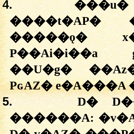
4.
���u�
����t�AP�
�����ǫ� x�
P��Ai�i��a
��U�g� ��Az
PɢAZ� e�A���A 
5.
D� D�
������A:
�
v�