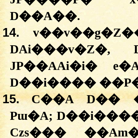
D��A��.
14.
v��v��g�Z�
DAi���v�Z�,
JP��AAi�i� e�
15.
C��A D�� 
Pɯ�A; D��i���
Czs��� ��Am