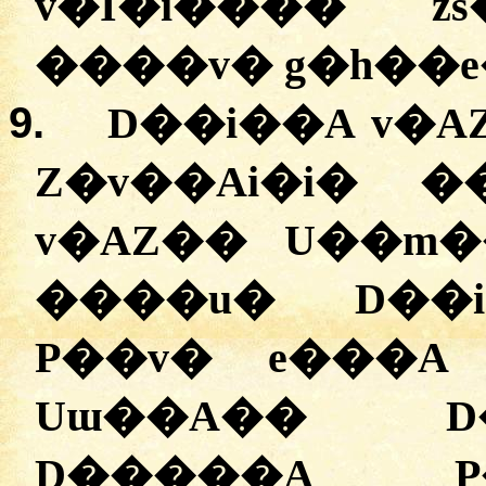
v�Ī�i���� z
����v� g�h��e
9.
D��i��A v�A
Z�v��Ai�i� 
v�AZ�� U��m�
����u� D��i
P��v� e���A
Uɯ��A�� D
D�����A P