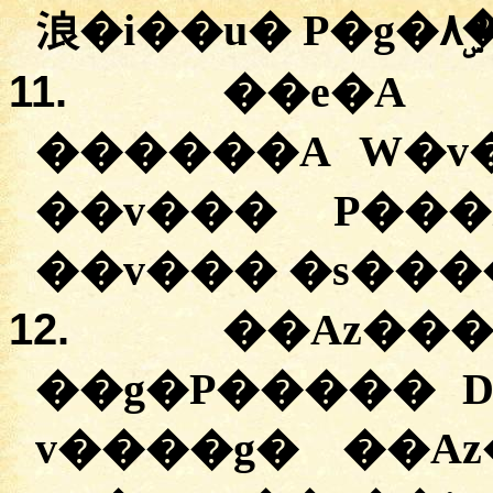
浪�i��u� P�g�۸�ۣ
11.
��e�A
������A W�v�
��v��� P���
��v��� �s����
12.
��Az��
��g�P����� 
v����g� ��Az