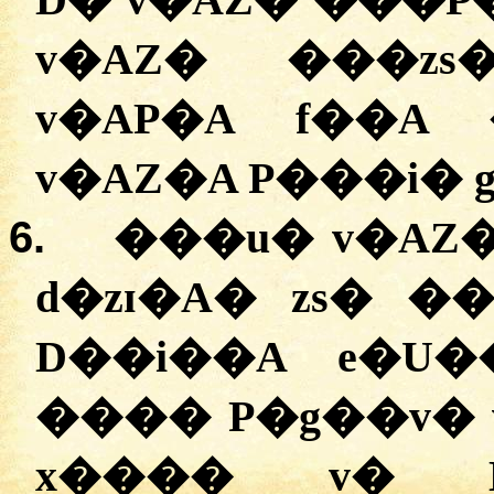
D� v�AZ� ���
v�AZ� ���zs
v�AP�A f��A ��i�g�
6.
���u� v�AZ��
d�zɪ�A� zs� �
D��i��A e�U
���� P�g��v�
x���� v� D