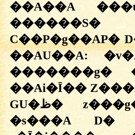
��A��A ���
������S
C��P�g��AP� 
��AU��A:
�
v�
�������g� 
��Ai�Ī�� Z���
GU�ظ� z���g�, D� v�Ī�i����
�s���A D� 