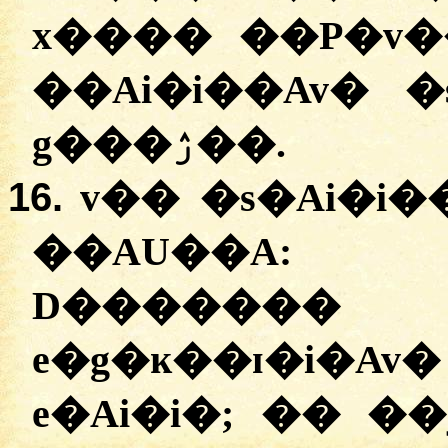
x���� ��P�v�
��Ai�i��Av� 
g���ۯ��.
16.
v�� �s�Ai�i
��AU��
D������� 
e�g�ĸ��ɪ�i�A
e�Ai�i�; �� �