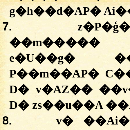
g�h��d�AP� Ai
7.
z�P�ģ
��m����� 
e�U��g� �
P��m��AP� C�
D� v�AZ�� ��v
D� zs��u��A ��
8.
v� ��Ai