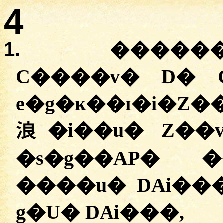
4
1.
������m
C����v� D� C���ݢv� -
e�g�ĸ��ɪ�i�Z�
浪�i��u� Z��
�s�g��AP� �
����u� DAi���
g�U� DAi���,