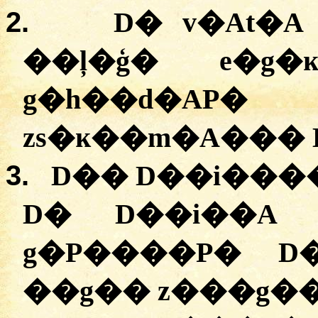
2.
D� v�At�
��ļ�ģ� e�g�
g�h��d�AP
zs�ĸ��m�A��� 
3.
D�� D��i����
D� D��i��A 
g�P����P� D
��g�� z���g��