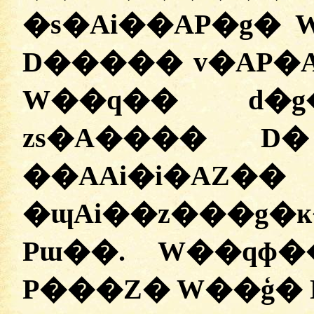
�s�Ai��AP�g�
D����� v�AP�
W��q�� d�g�
zs�A���� D
��AAi�i
�ɰAi��z���g
Pɯ��. W��qɸ�