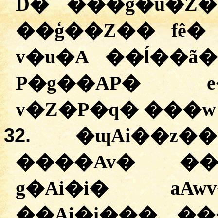
D� ���g�u�Z
��ģ��Z�� fê�
v�u�A ��ĺ��ã
P�g��AP� e
v�Z�P�q� ���w 
32.
�ɰAi��z�
����Av� ��
g�Ai�i� aA
��Ai�i��� ��