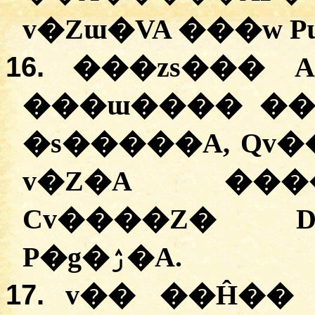
v�Zɯ�VA ���w P
16.
���zs��� A
���ɯ���� ��
�s�����A, Qv�
v�Z�A ���
Cv����Z� 
P�g�ۯ�A.
17.
v�� ��Ĥ�� 