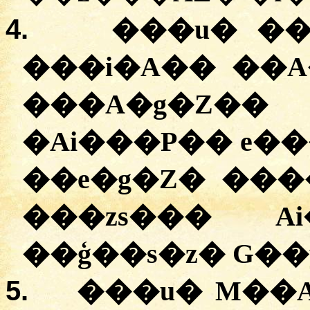
4.
���u� ��
���i�A�� ��A
���A�g�Z��
�Ai���P�� e�
��e�g�Z� ���
���zs��� Ai
��ģ��s�z� G��
5.
���u� M��A