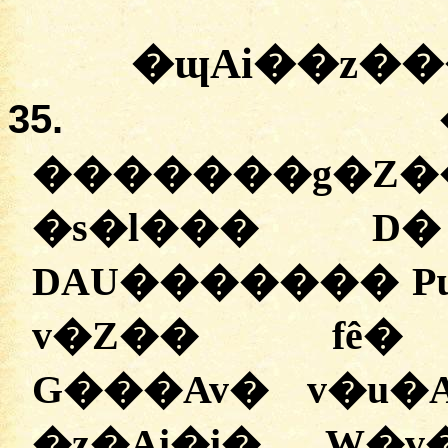
�ɰAi��z��
35.
�������g�Z
�s�l��� D
DAU������� Pɯ
v�Z�� fê� 
G���Av� v�u�
�z�Ai�i� W�