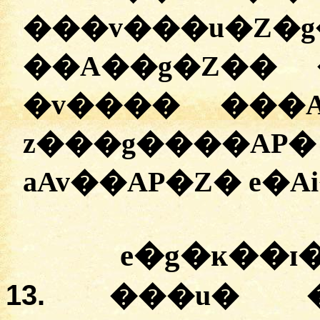
���v���u�Z
��A��g�Z�� 
�v���� ���A
z���g����AP
aAv��AP�Z� e�A
e�g�ĸ��ɪ�
13.
���u� �ɰ