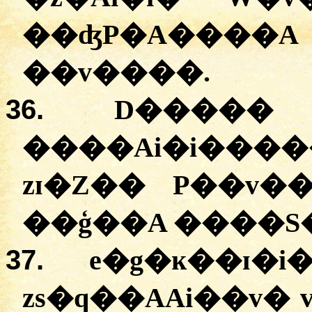
��ʤP�A����A
��v����.
36.
D�����
����Ai�i����
zɪ�Z�� P��v�
��ģ��A ����S�
37.
e�g�ĸ��ɪ�
zs�q��AAi��v�