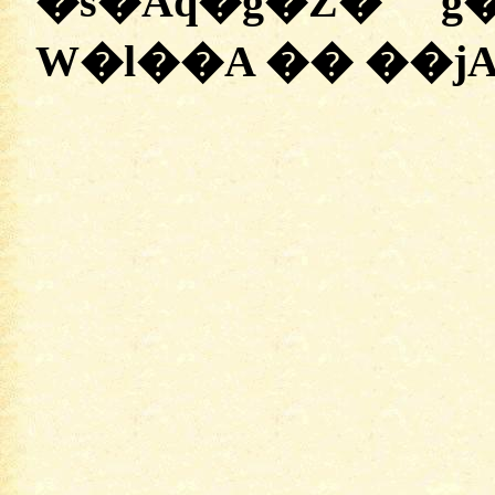
�s�Aq�g�Z� 
W�l��A �� ��j