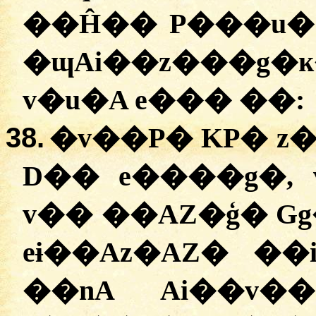
��Ĥ�� P���u�
�ɰAi��z���g�ĸ
v�u�A e��� ��:
38.
�
v��P� KP� z
D�� e����g�, v
v�� ��AZ�ģ� Gg
eɨ��Az�AZ� ��
��nA Ai��v�