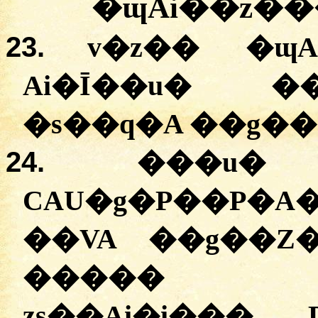
�ɰAi��z��
23.
v�z�� �ɰA
Ai�Ī��u� �
�s��q�A ��g��
24.
���u�
CAU�g�P��P�A
��VA ��g��Z
����� ��
zs��Ai�i���