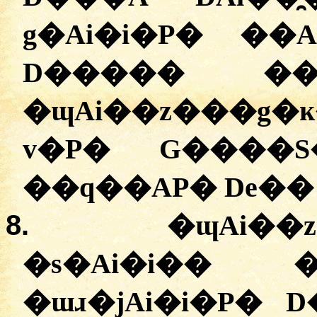
g�Ai�i�P� ��
D����� ��
�ɰAi��z���g�
v�P� G����
��q��AP� De��
8.
�ɰAi��
�s�Ai�i�� 
�ɯɹ�jAi�i�P� D