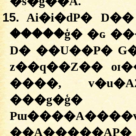
�s�g��A.
15.
Ai�i�dP� D��
�����ģ� �ɢ �
D� ��U��P� G�
z��q��Z�� oɪ�
����, v�u�
���g�ģ� 
Pɯ����A
��A�����AP�