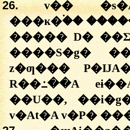
26.
v�� �s�
���ĸ�۬�� ����
����� D� ��Ʃ
����S�g� ��
z�ƣ��� P�ĲA
R��߸��A eɨ��
��U��, ��i�g
v�At�A v�P� ���