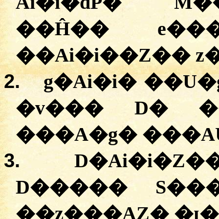
Ai�i�dP� M�
��Ĥ�� e��
2.
g�Ai�i� ��U
�v��� D� �
3.
D�Ai�i�Z�
D����� S���
��z���AZ� �ɪ�