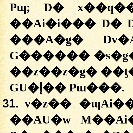
Pɰ; D� x��q�
��Ai�i��� D� 
���A�g� Dv�
G������ �s�g
��z��z�g� ��ƫ
GU�إ�� Pɯ���.
31.
v�z�� �ɰAi�
��AU�w M��Ai