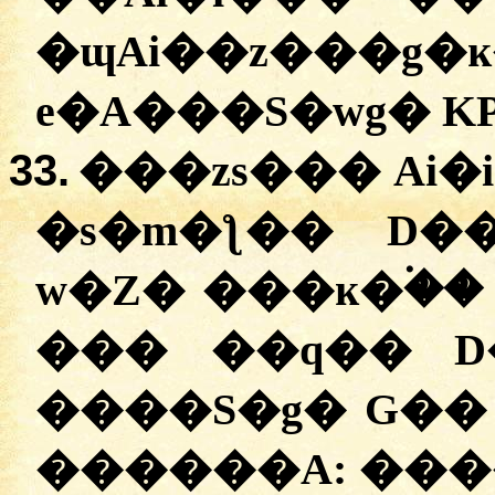
�ɰAi��z�
e�A���S�wg� K
33.
���zs��� Ai�
�s�m�ƪ�� D�
w�Z� ���ĸ�۬��
��� ��q�� D
����S�g� G�� 
������A:
�
��