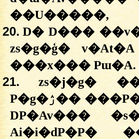
��U�����,
20.
D� D��� ��v
zs�g�ģ� v�At
���x��� Pɯ�A.
21.
zs�j�g� �
P�g�ۯ�� ���P�P� D� ��g�Aw�� D�
DP�Av��� �s
Ai�i�dP�P� 