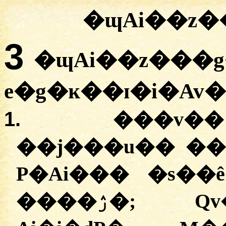
�ɰAi��z�
3
�ɰAi��z���
e�g�ĸ��ɪ�i�Av
1.
���v�
��j���u�� ��A
P�Ai��� �s��
����ۯ�; Qv��P� ���zs���