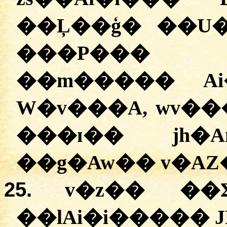
��Ļ��ģ� ��U�
���P��� �
��m����� Ai
W�v���A, wv��
���ɪ�� jh�
��g�Aw�� v�AZ
25.
v�z�� ��Ʃ
��lAi�i����� 