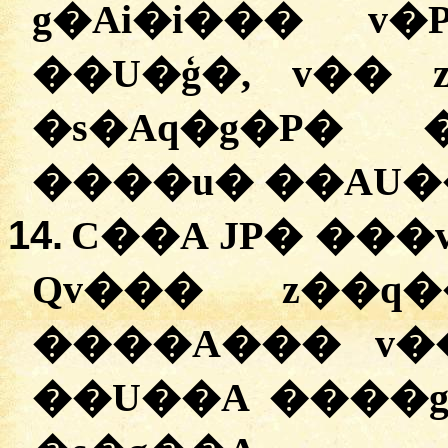
g�Ai�i��� v
��U�ģ�, v�� 
�s�Aq�g�P� 
����u� ��AU�
14.
C��A JP� ���
Qv��� z��q
����A��� v�
��U��A ����g