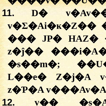
����v� ��U��
11.
D� v�Av
v�Ʃ�Ai�ĸ�Z�� 
��� JP� HAZ� ��ܣ�g� D���
z�ĵ�� ���i�A
�s��m�; ��U
L��e� Z�j�A 
z�Ƥ�A v���Av�A
12.
v�� �s�A