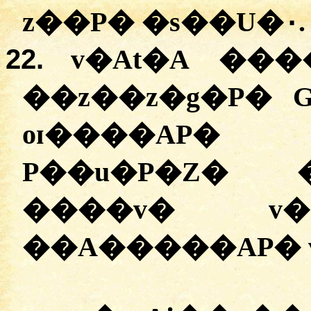
z��P� �s��U�۰.
22.
v�At�A ��
��z��z�g�P� 
oɪ����AP�
P��u�P�Z� �
����v� v�
��A�����AP� v