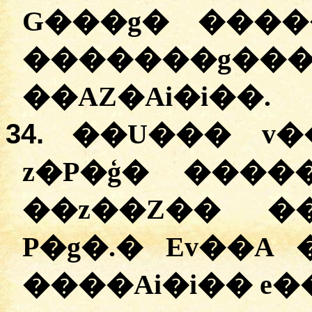
G���g� ����
�������g��� z
��AZ�Ai�i��.
34.
��U��� v�
z�P�ģ� ����
��z��Z�� �
P�g�.
�
Ev��A �
����Ai�i�� e�