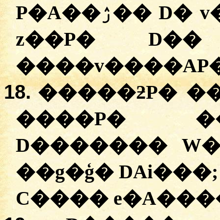
P�A��ۯ�� D� v�Z�� P����Av� Qw�
z��P� D��
����v����AP�
18.
�����ƻP� ��
����P� �
D������� W�g
��g�ģ� DAi���
C���� e�A���