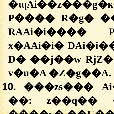
�ɰAi��z���
P���� R�g� �
RAAi�i���� 
x�AAi�i� DAi�i
D� ��j��w RjZ
v�u�A �Z�g��A.
10.
���zs��� A
��: z��q�� 