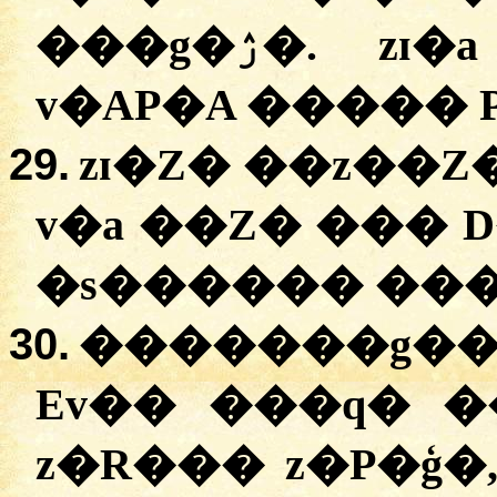
���g�ۯ�. zɪ�a ��g���i� ����
v�AP�A ����� P
29.
zɪ�Z� ��z��
v�a ��Z� ��� 
�s������ ���
30.
�������g��
Ev�� ���q� 
z�R��� z�P�ģ�,