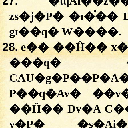
27.
�ɰAi��z
zs�j�P� �ɪ�֯��
gɪ��q� W����.
28.
e�� ��Ĥ�� x�
���q� �
CAU�g�P��P�A
P��q�Av� ��v
��Ĥ�� Dv�A C�
v�P� �s�Ai