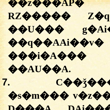
��z���AP�
RZ����� Z�
��U��� g�Ai
��q��AAi
���i�A��� C
��AU��A.
7.
C��ǯ���
�s�m��� v�z��
D���A DAi��