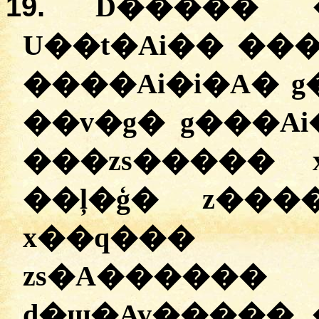
19.
D����� �
U��t�Ai�� �
����Ai�i�A� g
��v�g� g���Ai
���zs����� 
��ļ�ģ� z���
x��q��� 
zs�A������
d�ɯ�Av����� 