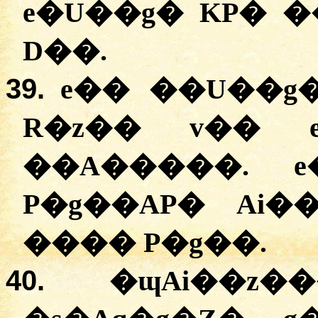
e�U��g� KP� �
D��.
39.
e�� ��U��g�
R�z�� v�� 
��A�����. e
P�g��AP� Ai�
���� P�g��.
40.
�ɰAi��z