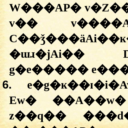
W���AP� v�Z��
v�� v����A
C��ǯ���äAi��
�ɯɹ�jAi�� D
g�e����� e��
6.
e�g�ĸ��ɪ�i�
Ew� ��A��w�
z��q�� ���d