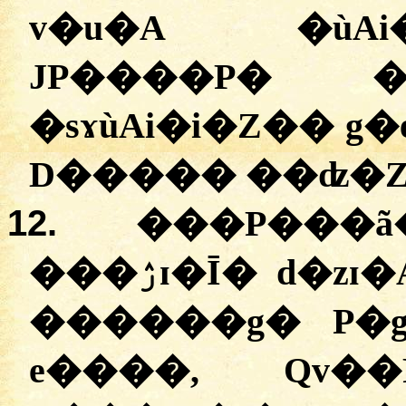
v�u�A �ùA
JP����P� �ɯ
�sɤùAi�i�Z�� g
D����� ��ʣ�Z
12.
���P���
���ۯɪ�Ī� d�zɪ�AP�q� ���Ai�i�w��
������g� P�
e����, Qv�