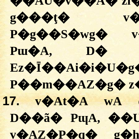
��AU�v��A� zɪ
g���ţ� v�
P�g��S�wg� 
Pɯ�A, D� G
Ez�Ī��Ai�i�U�
P��m��AZ�g� z
17.
v�At�A wA 
D��ã� PɰA, ��
v�AZ�P�q� g�h��dۯ��AP� 