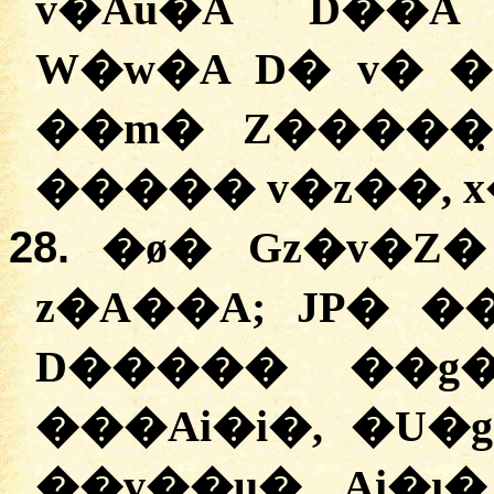
v�Au�A D��A
W�w�A D� v� 
��m� Z�����
����� v�z��, x
28.
�ø� Gz�v�Z
z�A��A; JP� 
D����� ��g�
���Ai�i�, �U�
��v��u� Ai�ı�