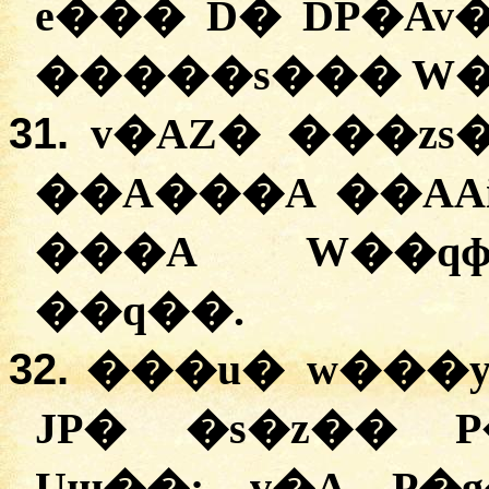
e��� D� DP�Av
�����s��� W�
31.
v�AZ� ���zs
��A���A ��AA
���A W��qɸ
��q��.
32.
���u� w���y
JP� �s�z�� 
Uɯ��; v�A P�