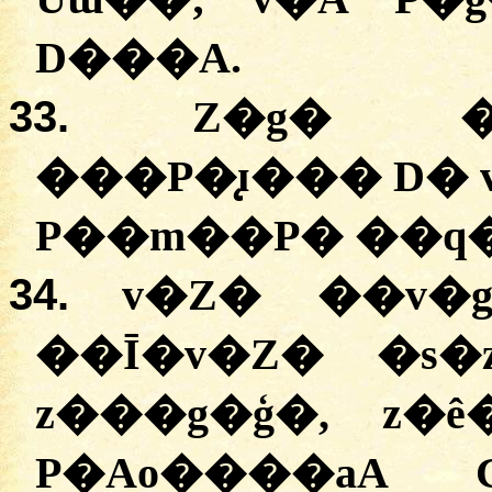
D���A.
33.
Z�g� �
���P�̨ɪ��� D�
P��m��P� ��q
34.
v�Z� ��v�
��Ī�v�Z� �s
z���g�ģ�, z�
P�Ao����aA 