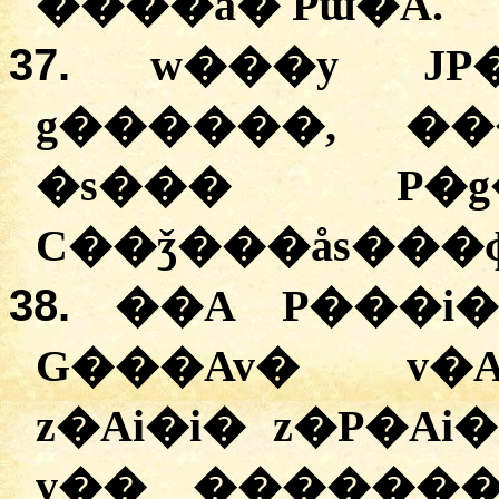
����ã� Pɯ�A.
37.
w���y JP
g������, ��
�s��� P�g
C��ǯ���ås���ɸ
38.
��A P���i
G���Av� v�A
z�Ai�i� z�P�Ai
v�� �������