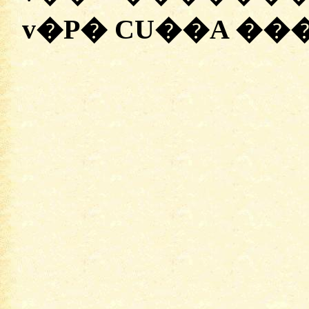
v�P� CU��A ���