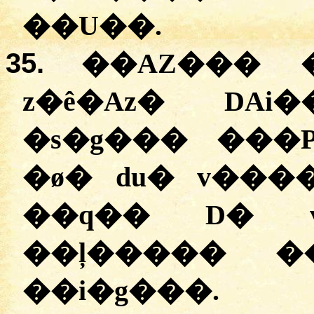
��U��.
35.
��AZ��� �
z�ê�Az� DAi
�s�g��� ���P
�ø� du� v���
��q�� D� v
��ļ����� ��
��i�g���.