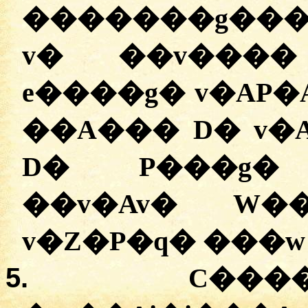
�������g���V
v� ��v����
e����g� v�AP�
��A��� D� v�A
D� P���g� 
��v�Av� W�
v�Z�P�q� ���w 
5.
C���