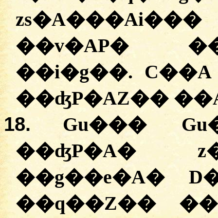
zs�A���Ai
��v�AP� ��
��i�g��. C��A
��ʤP�AZ�� ��A
18.
Gu��� Gu
��ʤP�A� z
��g��e�A� D
��q��Z�� ��