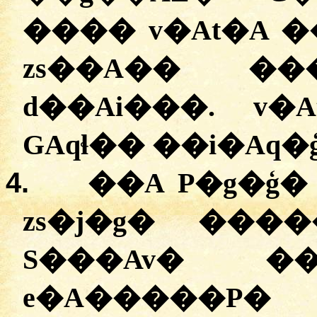
���� v�At�A �
zs��A�� �
d��Ai���. v�
GAqɬ�� ��i�Aq�
4.
��A P�g�ģ�
zs�j�g� ���
S���Av� �
e�A����