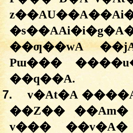
z��AU��A��Ai
�s��AAi�i
��ƣ��wA ��j
Pɯ��� ����u� v
��q��A.
7.
v�At�A ����A
��Z�� ��Am� 
v��� ��v�A�