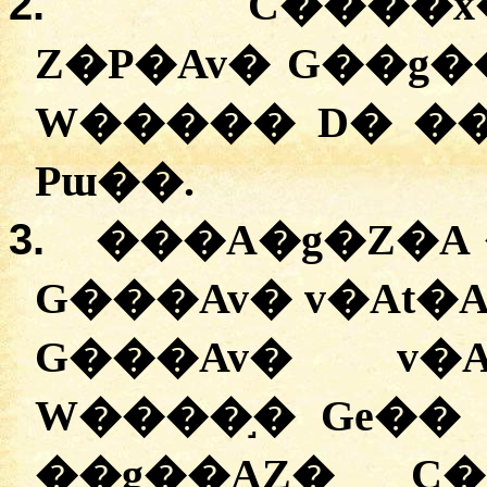
2.
C����x
Z�P�Av� G��g
W����� D� ���eɸ�ܣ�AZ
Pɯ��.
3.
���A�g�Z�A
G���Av� v�At�A
G���Av� v�A
W����֣� Ge�� 
��g��AZ� C�