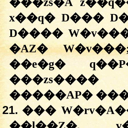
���zs�A z��q
x��q� D��� D�
D���� W�v��
�AZ� W�v���
��e�g� q��
���zs���� 
�����AP� ���
21.
��� W�rv�A��
��ļ��Z�, v