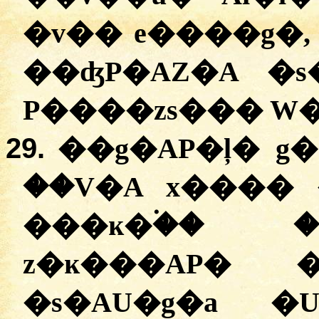
�v�� e����g�
��ʤP�AZ�A �s
P����zs��� W�
29.
��g�AP�ļ� g�
��V�A x���� 
���ĸ�۬�� 
z�ĸ���AP� 
�s�AU�g�a �