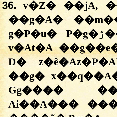
36.
v�Z� ��jA, 
��g�A� ��m�
g�P�u� P�g�ۯ��AZ�g� z�qs� W��.
v�At�A ��g��e
D� z�ê�Az�P�
��g� x��q��A�
Gg���� ��
Ai��A��� ���