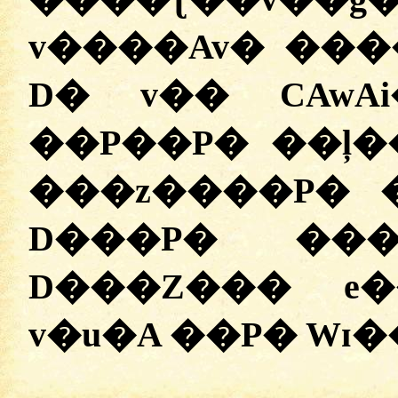
v����Av� ���
D� v�� CAwA
��P��P� ��ļ�
���z����P� 
D���P� ���
D���Z��� e
v�u�A ��P� Wɪ�