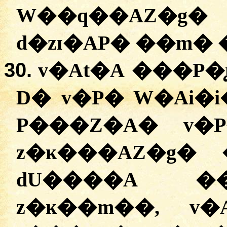
W��q��AZ�g�
30.
v�At�A ���P�
D� v�P� W�Ai�i
P���Z�A� v�P
z�ĸ���AZ�g�
dU����A ��
z�ĸ��m��, v