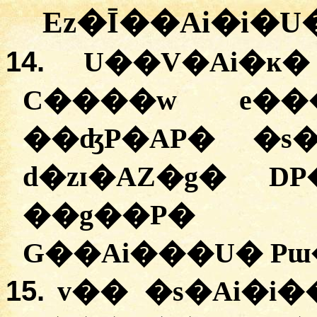
Ez�Ī��Ai�i�U
14.
U��V�Ai�ĸ
C����w e��
��ʤP�AP� �s
d�zɪ�AZ�g� D
��g��P� 
G��Ai���U� Pɯ
15.
v�� �s�Ai�i