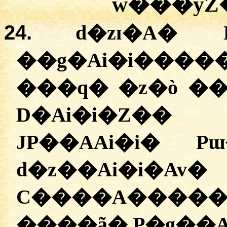
w���yZ�
24.
d�zɪ�A�
��g�Ai�i���
���q� �z�ò ��
D�Ai�i�Z��
JP��AAi�i� 
d�z��Ai�i�A
C����A���
����ã� P�g��A