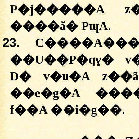
P�j�����A z
����ã� PɰA.
23.
C����A��
��U��P�qɣ� v
D� v�u�A z��
��e�g�A ���
f��A ��i�g��.