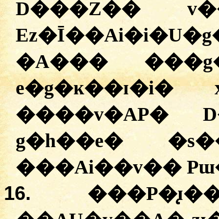
D���Z�� v�
Ez�Ī��Ai�i�U�
�A��� ���g�
e�g�ĸ��ɪ�i�
����v�AP� 
g�h��e� �s�
���Ai��v�� Pɯ
16.
���P�̨