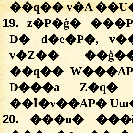
��q�� v�A ��U
19.
z�P�ģ� ���
D� d�e�P�, v�
v�Z�� ��ģ��
��q�� W���AP
D���a Z�q�
��Ī�v��AP� Uɯ
20.
���u� ���