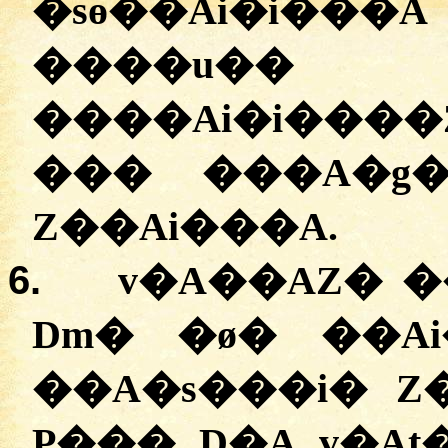
�sɵ��Ai�i���
����u
����Ai�i���
��� ���A�g�
Z��Ai���A.
6.
v�A��AZ� �
Dm� �ø� ��A
��A�s���i� Z
P��� D�A v�At