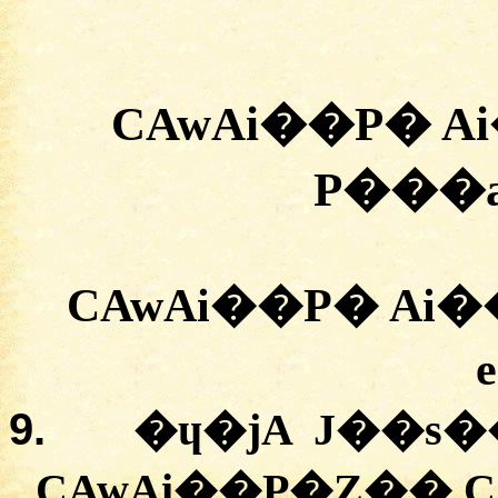
CAwAi��P� 
P���a
CAwAi��P� Ai�
9.
�ɥ�jA J��s��ɸ
CAwAi��P�Z�� C