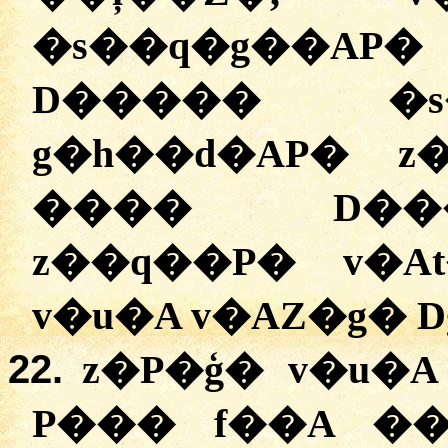
�s��q�g��AP� 
D����� �s
g�h��d�AP� 
���� D��
z��q��P� v�
v�u�A v�AZ�g� 
22.
z�P�ģ� v�u�
P��� f��A �