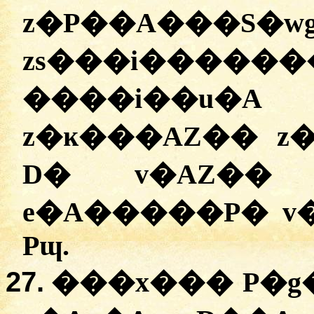
z�P��A�
zs���i�����
����i��u�A
z�ĸ���AZ�� z
D� v�AZ�� 
e�A�����P� v�
Pɰ.
27.
���x��� P�g