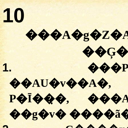
10
���A�g�Z�A
��Ģ�
1.
���P
��AU�v��A�
P�Ī��̣�, ��
��g�v� ����ã�