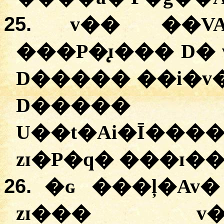
25.
v�� ��VA
���P�̨ɪ��� D�
D����� ��i�v�
D����� 
U��t�Ai�Ī�
zɪ�P�q� ���ɪ�
26.
�ɢ ���ļ�Av
zɪ��� v�