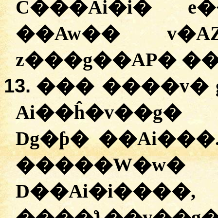
C���Ai�i� e
��Aw�� v�AZ
z���g��AP� ��
13.
��� ����v� 
Ai��ĥ�v��g�
Dg�ƥ� ��Ai���
�����W�w�
D��Ai�i����
����ƪ��v