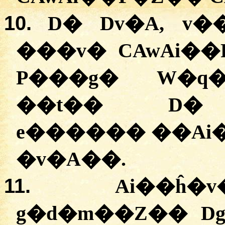
10.
D� Dv�A, v
���v� CAwAi��
P���g� W�q�
��t�� D� 
e������ ��Ai
�v�A��.
11.
Ai��ĥ
g�d�m��Z�� Dg