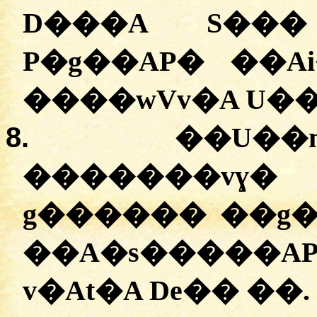
D���A S��� ��ܣ� 
P�g��AP� ��Ai
����wVv�A U��
8.
��U��
�������vɣ�
g������ ��g�
��A�s�����AP
v�At�A De�� ��.