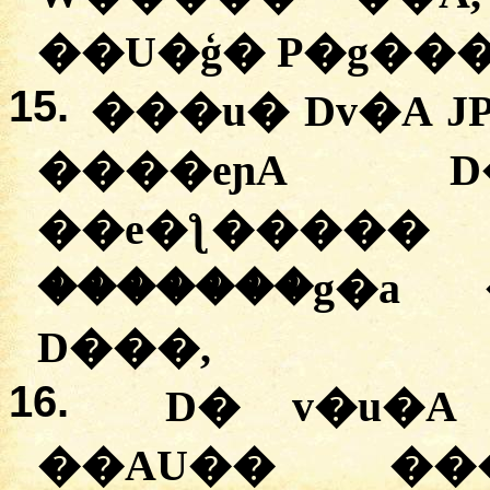
��U�ģ� P�g���
15.
���u� Dv�A 
����eɲA D
��e�ƪ����� 
�������g�a 
D���,
16.
D� v�u�
��AU�� ��