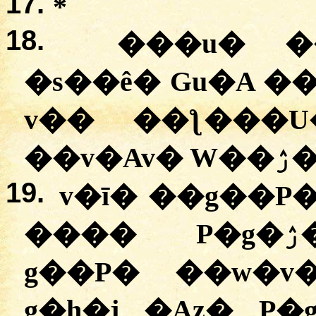
17.
*
18.
���u� �
�s��ê� Gu�A �
v�� ��ƪ���U
��v�A
19.
v�ī� ��g��P
���� P�g�ۯ��v�, �s����AZ�
g��P� ��w�v
g�h�j �Az� P�g�ۯ��v� D� ��