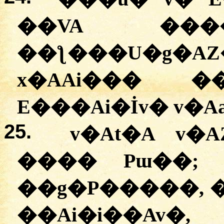
��VA ����
��ƪ���U�g�A
x�AAi��� �
E���Ai�İv� v�A
25.
v�At�A v�
���� Pɯ��; 
��g�P�����, 
��Ai�i��Av�,