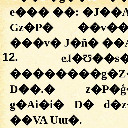
e��� ��:
�
J��
Gz�P� ��v�
���v� J�ñ� ��
12.
eɺ�Ʊ��
�
�������g�Z�
D��.
�
z�P�ģ�
g�Ai�i� D� d�
��VA Uɯ�.