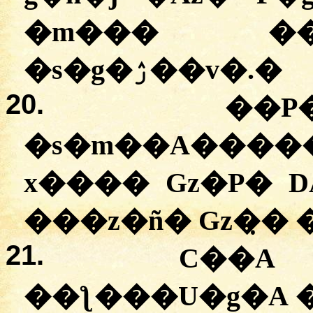
�m��� ��
�s�g�ۯ��v�.
�
20.
��P�
�s�m��A����
x���� Gz�P� 
���z�ñ� Gz�̣� 
21.
C��A 
��ƪ���U�g�A �