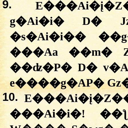
9.
E���Ai�į�Z�
g�Ai�i� D� J
�s�Ai�i�� ��
���Aa ��m� 
��ʣ�P� D� v�
e����g�AP� Gz
10.
E���Ai�į�Z��
�
��Ai�i�! �