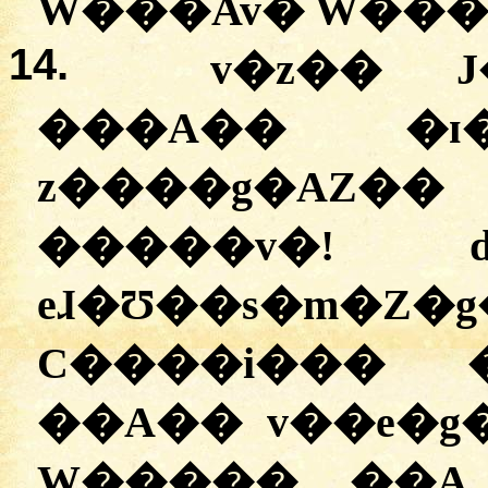
W���Av� W���
14.
v�z�� 
�
��A�� �ɪ
z����g�AZ�
�����v�! d
eɺ�Ʊ��s�m
C����i��� �
��A�� v��e�g
W����� ��A,