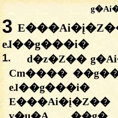
g�Ai
3
E���Ai�į�Z��
eɺ��g���i�
1.
d�z�Z�� g�A
Cm���� ��g�
eɺ��g���i� 
E���Ai�į�Z�
v�u�A ��g�