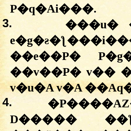
P�q�Ai���.
3.
���u� 
e�g�ƨ�ƪ���
��e��P� P�g
��v��P� v�� ����ݣ� g�
v�u�A v�A ��Aq
4.
�P����AZ
D����� ��ƪ