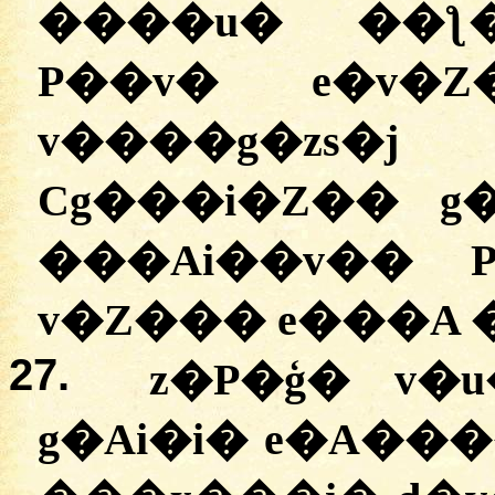
����u� ��ƪ�
P��v� e�v�Z
v����g�zs�
Cg���i�Z�� g
���Ai��v�� 
v�Z��� e���A 
27.
z�P�ģ� v�
g�Ai�i� e�A�