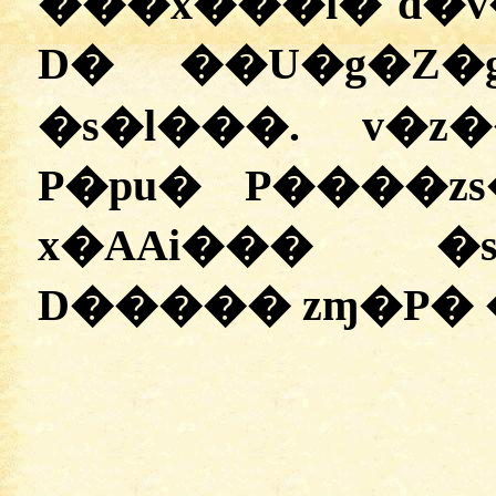
���x���i� d�
D� ��U�g�Z�
�s�l���. v�z�
P�pu� P����z
x�AAi��� �s
D����� zɱ�P� 