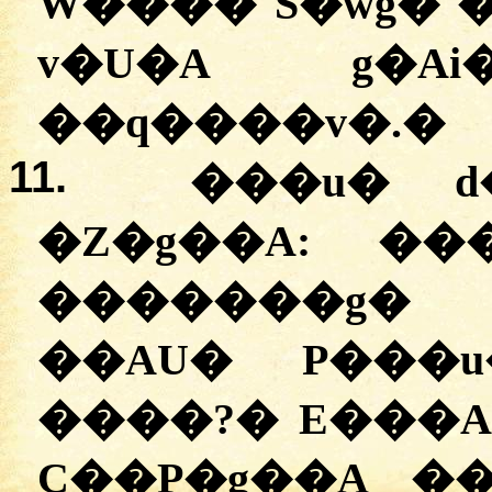
W���� S�wg�
v�U�A g�Ai
��q����v�.
�
11.
���u� d
�Z�g��A:
�
�
�������g� 
��AU� P���
����?
�
E���Ai
C��P�g��A �