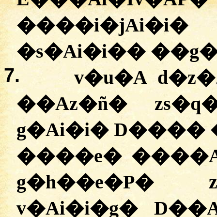
����i�jAi�i�
�s�Ai�i�� ��g
7.
v�u�A d�z
��Az�ñ� zs�
g�Ai�i� D����
����e� ����A
g�h��e�P� 
v�Ai�i�g� D��A