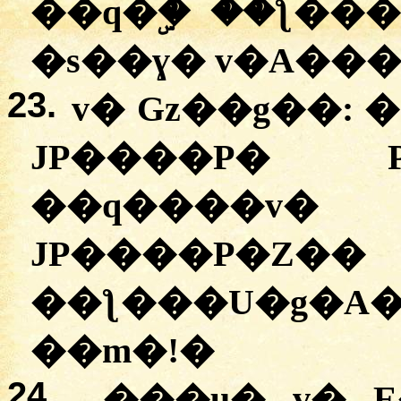
��q�ۣ� ��ƪ���
�s��ɣ� v�A���
23.
v� Gz��g��:
�
JP����P� P
��q����v
JP����P�Z
��ƪ���U�g�A�
��m�!
�
24.
���u� v� E