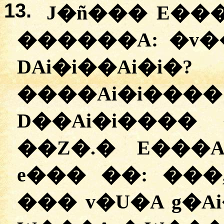
13.
J�ñ��� E���
������A:
�
v�
DAi�i��A
����Ai�i�
D��Ai�i����
��Z�.
�
E���Ai
e��� ��:
�
��
��� v�U�A g�A