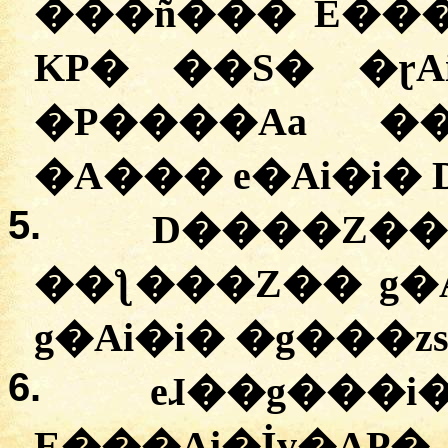
���ñ��� E���A
KP� ��S� �ɽ
�P����Aa �
�A��� e�Ai�i� 
5.
D����Z��
��ƪ���Z�� g�A
g�Ai�i� �g���
6.
eɺ��g���i
E���Ai�İv�AP�