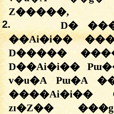
Z�����,
2.
D� ��
��Ai�i�� ���
D����� ����
D��Ai�i�� Pɯ�
v�u�A Pɯ�A �
����Ai�i��
zɪ�Z�� ���g