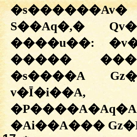
�s������Av�
S��Aq�,
�
Qv�
����u��:
�
v
����� ����
�s����A Gz�̣� 
v�Ī�i��A
�P����A�Aq�