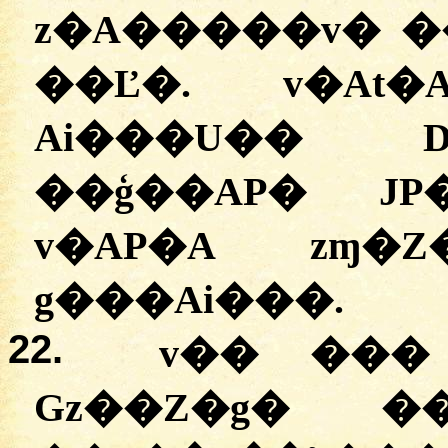
z�A�����v� �
��Ľ�. v�At
Ai���U�� 
��ģ��AP� JP
v�AP�A zɱ�
g���Ai���.
22.
v�� ���
Gz��Z�g� ��