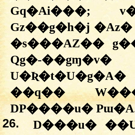
Gq�Ai���; v
Gz��g�h�j �Az
�s���AZ�� g�
Qg�-��gɱ�v�
U�Ʀ�t�U�g�A
��q�� W��
DP����u� Pɯ�A
26.
D���u� ��