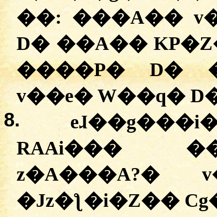
��:
�
��A�� v�
D� ��A�� KP�Z�
����P� D� �
v��e� W��q� D
8.
eɺ��g���i
RAAi��� ��
z�A���A?
�
v�
�
Jz�ƪ�i�Z�� C