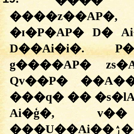
���� 
����z��AP�
�ɪ�P�AP� D� A
D��Ai�i�. P
g����AP� zs�
Qv��P� ��A�
���q� �� �s�lAi��ۯ��A. e��
Ai�ģ�, v
���U��