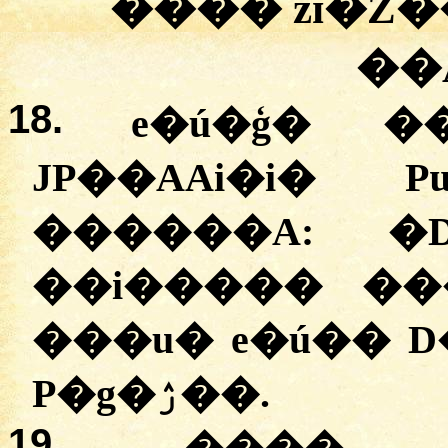
���� zɪ�Z�
��
18.
e�ú�ģ� �
JP��AAi�i� 
������A:
�
��i����� ���
���u� e�ú�� D
P�g�ۯ��.
19.