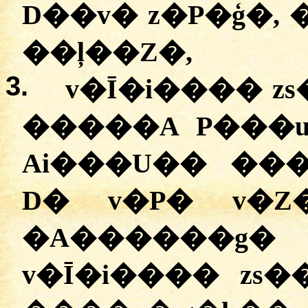
D��v� z�P�ģ�, 
��ļ��Z�,
3.
v�Ī�i���� z
�����A P���u
Ai���U�� ���
D� v�P� v�Z
�A������g
v�Ī�i���� zs�