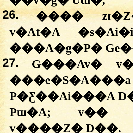
��v�g� Uɯ�,
26.
���� zɪ�
v�At�A �s�Ai
���A�g�P� Ge�
27.
G���Av� v
���e�S�A���a 
P�Ƹ��Ai���A D
Pɯ�A; v�� D
v����Z� D��.