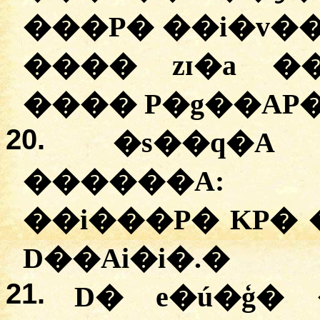
���P� ��i�v�� 
���� zɪ�a ���e� 
���� P�g��AP�
20.
�s��q�A
������A
��i���P� KP�
D��Ai�i�.
�
21.
D� e�ú�ģ�