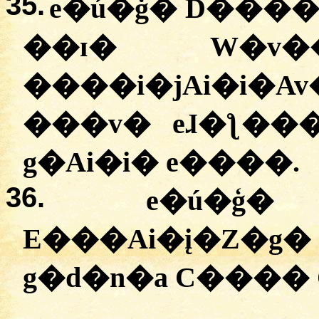
35.
e�ú�ģ� D���
��ɪ� W�v
����i�jAi�i�
���v� eɺ�ƪ��
g�Ai�i� e����.
36.
e�ú�ģ�
E���Ai�į�Z
g�d�n�a C���� 