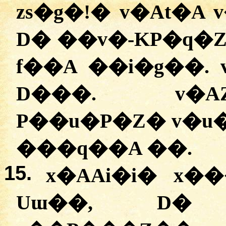
zs�g�!
�
v�At�A 
D� ��v�-KP�q�Z
f��A ��i�g��.
D���. v�A
P��u�P�Z� v�u
���q��A ��.
15.
x�AAi�i� x
Uɯ��, D�