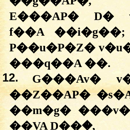
��ģ��AP�,
E���AP� D� v
f��A ��i�g��
P��u�P�Z� v�u
���q��A ��.
12.
G���Av� v�
��Z��AP� �s�A
��m�g� ���v�-
��VA D��ۣ�,