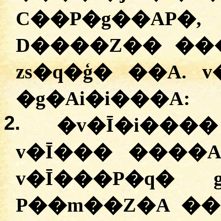
C��P�g��AP�,
D����Z�� ��
zs�q�ģ� ��A. 
�g�Ai�i���A:
2.
�
v�Ī�i����
v�Ī��� ����A
v�Ī���P�q� 
P��m��Z�A �