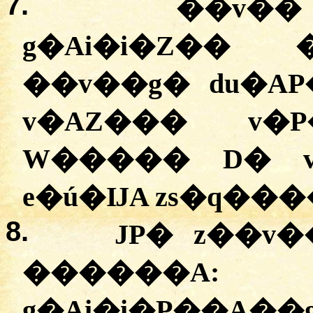
7.
��v��
g�Ai�i�Z�� 
��v��g� du�AP
v�AZ��� v�
W����� D� v
e�ú�ĲA zs�q���
8.
JP� z��v
����
g�Ai�i�P��A�