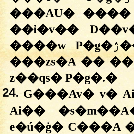
�
��AU� ���� z
��i�v�� D��
����w P�g�ۯ�� P��u�Z� v�Ī���
���zs�A �� ��
z��qs� P�g�.
�
24.
G���Av� v� A
Ai�� �s�m��A
e�ú�ģ� C���A 