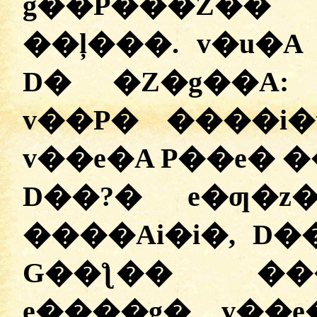
g��P���Z�� 
��ļ���. v�u�A
D� �Z�g��A
v��P� ����i�
v��e�A P��e� 
D��?
�
e�ƣ�z�
�
���Ai�i�, D��
G��ƪ�� �
e����g� v��