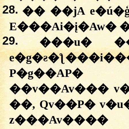
28.
�� ��jA e�ú�
E���Ai�į�Aw� 
29.
���u� �
e�g�ƨ�ƪ���i�
P�g��AP�
��v��Av��� v
��, Qv��P� v�
z���Av���