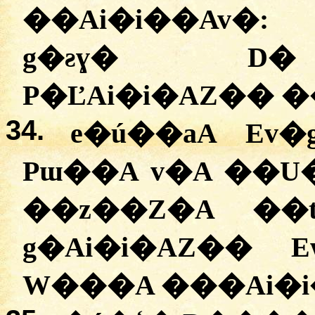
��Ai�i��Av�: 
g�ƨɣ� D�
P�ĽAi�i�AZ�� �
34.
e�ú��aA Ev�
Pɯ��A v�A ��U
��z��Z�A ��
g�Ai�i�AZ�� 
W���A ���Ai�i