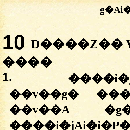
g�Ai
10
D����Z�� 
����
1.
����i�
��v��g� ���
��v��A �
����i�jAi�i