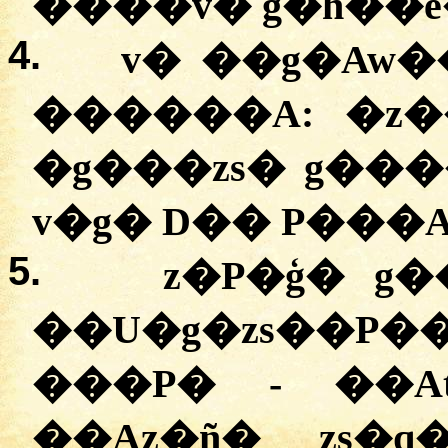
����v� g�h��e
4.
v� ��g�Aw�
������A:
�
z�
�g���zs� g���
5.
z�P�ģ� g�
��U�g�zs��P
���P� - ��A
��Az�ñ� zs�