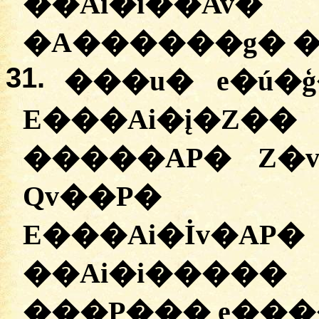
��Ai�i��Av
31.
���u� e�ú�
E���Ai�į�Z�
�����AP� Z�v
Qv��P� e�
E���Ai�İv
��Ai�i�����
���P��� e���