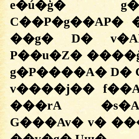
e�ú�ģ� g
C��P�g��AP�
��g� D� v�A
P��u�Z� ����
g�P����A� D� 
v����j�� f��A
���rA �s�A
G���Av� v� ��