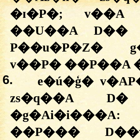
�ɪ�P�; v��A
��U��A D�� P�g�ۯ��A
P��u�P�Z� g
v��P� ��P��A �
6.
e�ú�ģ� v�A
zs�q��A D�
�g�Ai�i���A
��P��� D��