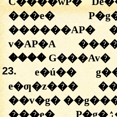
C����wP� De
���e� P�g�ۯ�� ��P��AP
������AP� �
v�AP�A ����
���� G���Av�
23.
e�ú�� g�
e�ƣ�z��� ��
��v�g� ��g��� 