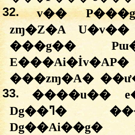
32.
v�� P���
zɱ�Z�A U�v�
���g�� Pɯ�
E���Ai�İv�A
���zɱ�A� ��ư
33.
����u�� e
Dg��ߣ� ����� ��U����
Dg��Ai��g�