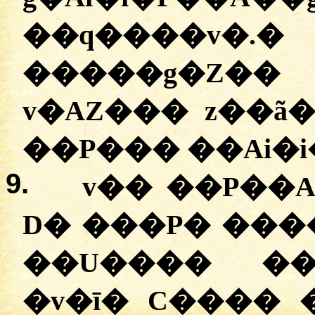
��q����v�.
�
v
�
����g�Z��
v�AZ��� z��ã�
��P��� ��Ai�i
9.
v�� ��P��A
D� ���P� ����
��U���� ��
�
v�ī� C���� 