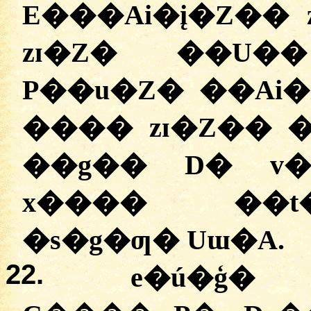
E���Ai�į�Z�� 
zɪ�Z� ��U��
P��u�Z� ��Ai�
���� zɪ�Z�� 
��g�� D� v�
x���� ��t�
�s�g�ƣ� Uɯ�A.
22.
e�ú�ģ�