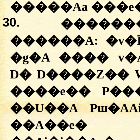
�����Aa ���e�
30.
������
������A:
�
v�
�g�A ���� v�A
D� D����Z�� 
����e�� P���
��U��A Pɯ�AAi
��A��e�