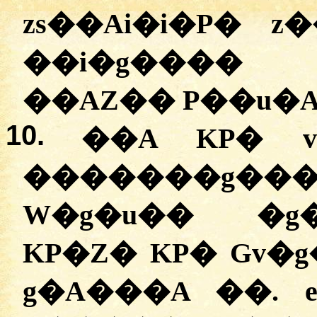
zs��Ai�i�P� z
��i�g���� 
��AZ�� P��u�A
10.
��A KP� v�
�������g
W�g�u�� �g�
KP�Z� KP� Gv�g
g�A���A ��.