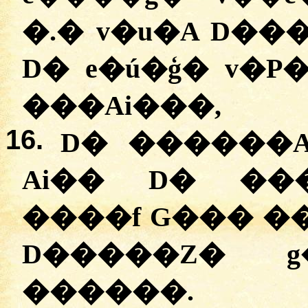
�.
�
v�u�A D��
D� e�ú�ģ� v�P
���Ai���,
16.
D� ������
Ai�� D� ��
����f G��� �
D�����Z� g
������.