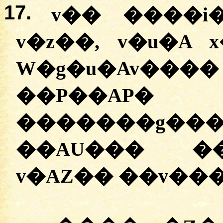
17.
v�� ����i�
v�z��, v�u�A 
W�g�u�Av���
��P��AP� 
�������g�
��AU��� ��
v�AZ�� ��v���