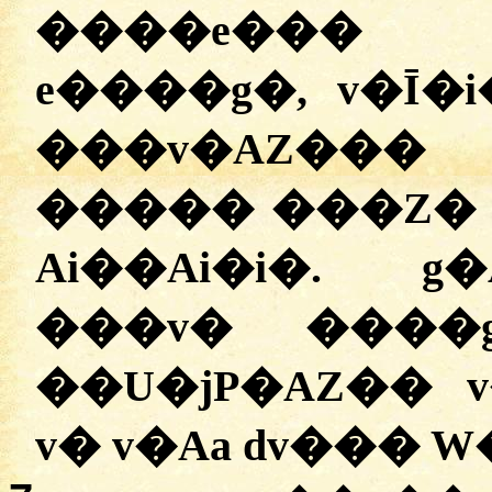
����e��� 
e����g�, v�Ī�
���v�AZ���
����� ���Z� �
Ai��Ai�i�. g
���v� ����
��U�jP�AZ�� 
v� v�Aa dv��� 