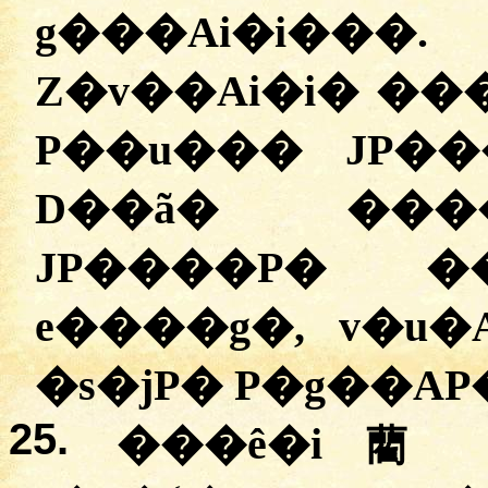
g���Ai�i���
Z�v��Ai�i� ��
P��u��� JP�
D��ã� ����
JP����P� �
e����g�, v�u
�s�jP� P�g��AP�
25.
���ê�i藺 �