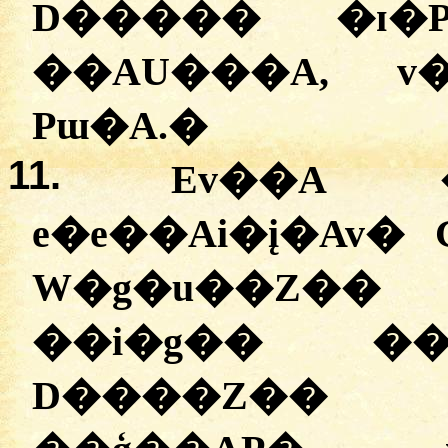
D����� �ɪ�P
��AU���A, v
Pɯ�A.
�
11.
Ev��A 
e�e��Ai�į�Av
W�g�u��Z��
��i�g�� ��i
D����Z��