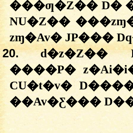
���ƣ�Z�� D� 
NU�Z�� ���zɱ�A
zɱ�Av� JP��� 
20.
d�z�Z�� 
����P� z�Ai�i
CU�t�v� D����.
��Av�Ƹ��� D�