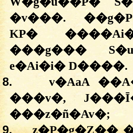
W�g�u��P� S�
�v���. ��g�
KP� ����Ai�
���g��� S�
e�Ai�i� D����.
8.
v�AaA ��
���v�, J���
���z�ñ�Av�;
9.
z�P�g�Z�� �