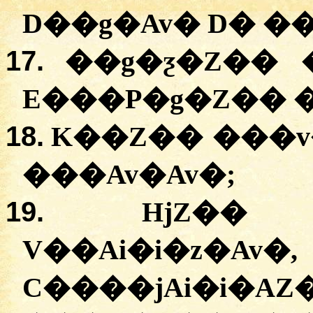
D��g�Av� D� �
17.
��g�ƺ�Z�� 
E���P�g�Z�� �
18.
K��Z�� ���v
���Av�Av�;
19.
HjZ��
V��Ai�i�z
C����jAi�i