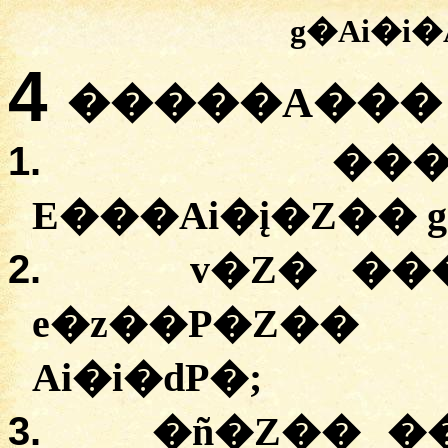
g�Ai�i
4
�����A��� 
1.
��
E���Ai�į�Z�� g
2.
v�Z� ��
e�z��P�Z�� 
Ai�i�dP�;
3.
�ñ�Z�� ��