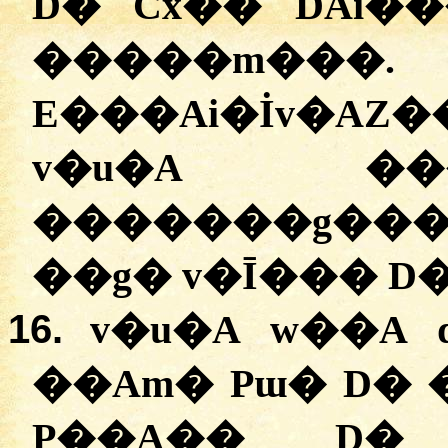
D� Cx�� DAi��
�����m���
E���Ai�İv�AZ�
v�u�A �
�������g���
��g� v�Ī��� D�
16.
v�u�A w��A 
��Am� Pɯ� D�
P��A�� D�