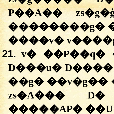
P��A�� zs�g�
�
�������g� �
����v� v����
21.
v� ��P��q� 
D���u� D���� 
��g� ��v�g�� 
zs�A��� D�
�����AP� ��U