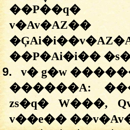
��P��q� E
v�Av�AZ��
�ĢAi�i��v�A
��P�Ai�i�� �s
9.
v� g�w �����
������A:
�
�
zs�q� W���, 
v��e�� ��v�Av