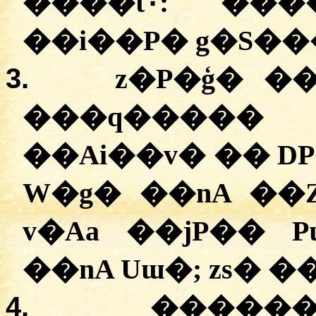
����t۰:
�
��
��i��P� g�S��
3.
z�P�ģ� ��
���q����
��Ai��v� �� D
W�g� ��nA ��
v�Aa ��jP�� 
��nA Uɯ�; zs� �
4.
������