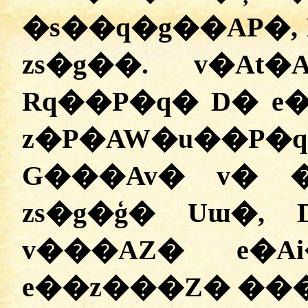
�s��q�g��AP�, 
zs�g��. v�At
Rq��P�q� D� e�
z�P�AW�u��P�
G���Av� v� �
zs�g�ģ� Uɯ�,
v���AZ� e�A
e��z���Z� ���