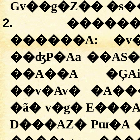
Gv��g�Z�� �s�
2.
������
������A:
�
v
��ʤP�Aa ��AS�
��A��A �ĢAi
��v�Av� �A��
�ã� v�g� E���
D���AZ� Pɯ�A