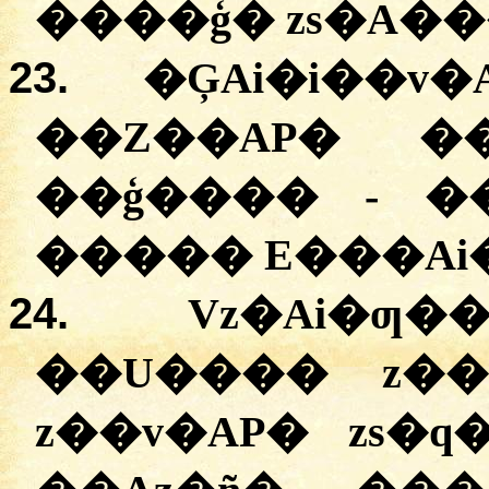
����ģ� zs�A��
23.
�ĢAi�i��v
��Z��AP� ��
��ģ���� - �
����� E���Ai�
24.
Vz�Ai�ƣ
��U���� z��
z��v�AP� zs�