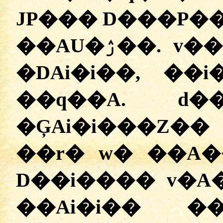
JP��� D���P���
�
DAi�i��, ��
��q��A. d
�ĢAi�i���Z�
��r� w� ��A��
D��i���� v�A
��Ai�i�� �