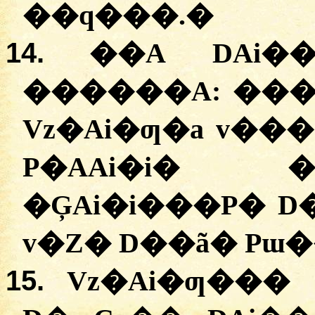
��q���.
�
14.
��A DAi�
������A:
�
��
Vz�Ai�ƣ�a v��
P�AAi�i� �
�ĢAi�i���P� 
v�Z� D��ã� Pɯ�
15.
Vz�Ai�ƣ���