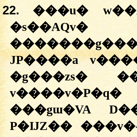
22.
���u� w��
�s��AQv
�������g���
JP����a v��
�g���zs� �
v����v�P�q�
���gɯ�VA D�
P�ĲZ�� ���v�