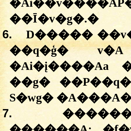
�Ai��v��
��Ī�v�g�.
�
6.
D����� ��v�
��q�ģ� v�A
�Ai�į����Aa 
��g� ��P��q�
S�wg� �A���A�
7.
������
������A:
�
f