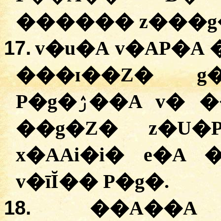
������ z���g�
17.
v�u�A v�AP�A
���ɪ��Z� 
P�g�ۯ��A v� ��jAZ� P�g�. ��A��
��g�Z� z�U�
x�AAi�i� e�A 
v�īĬ�� P�g�.
18.
��A��