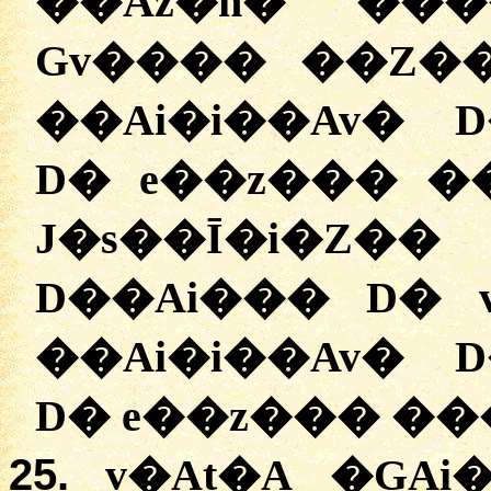
��Az�ñ� ��
Gv���� ��Z�
��Ai�i��Av� 
D� e��z��� �
J�s��Ī�i�Z�
D��Ai��� D� 
��Ai�i��Av� 
D� e��z��� ���
25.
v�At�A �ĢAi