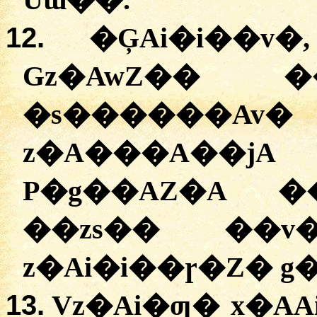
Uɯ��.
12.
�ĢAi�i��v
Gz�AwZ�� 
�s������Av�
z�A���A��jA
P�g��AZ�A �
��zs�� ��v
z�Ai�i��ɼ�Z� g
13.
Vz�Ai�ƣ� x�A