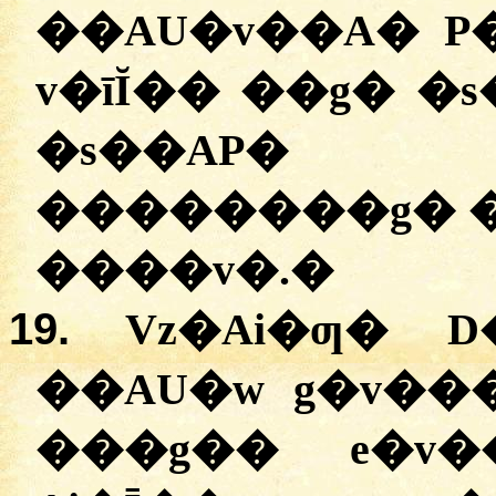
��AU�v��A� P
v�īĬ�� ��g� �
�s��AP�
�
�������g� �
����v�.
�
19.
Vz�Ai�ƣ� 
��AU�w g�v��
���g�� e�v