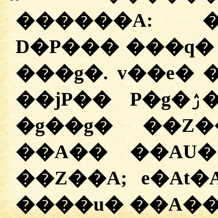
������A:
D�P��� ���q� D
���g�. v��e� 
��jP�� P�g�ۯ��A. e�At�A v��e�
�g��g� ��Z�
��A�� ��AU�ۯ��A, v� ��i�v��
��Z��A; e�At
����u� ��A�� ��AU�ۯ�