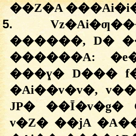
��Z�A ���Ai�i�
5.
Vz�Ai�ƣ��
������, D� 
������A:
�
e
���ɣ� D��� f
�Ai��v�v�, v
JP� ��Ī�v�g� 
v�Z� ��jA �A�