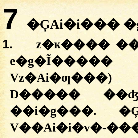
7
�ĢAi�i��� �
1.
z�ĸ���� ��
e�g�Ĩ���
Vz�Ai�ƣ���)
D����� ��ʤ
��i�g���. �
V��Ai�i�v�-�