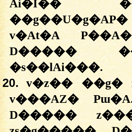
Ai�Ī�� �
��g��U�g�AP
v�At�A P��A
D����� ��
�s��lAi���.
20.
v�z�� ��g� 
v���AZ� Pɯ�A
D����� z��
zs�g����� D