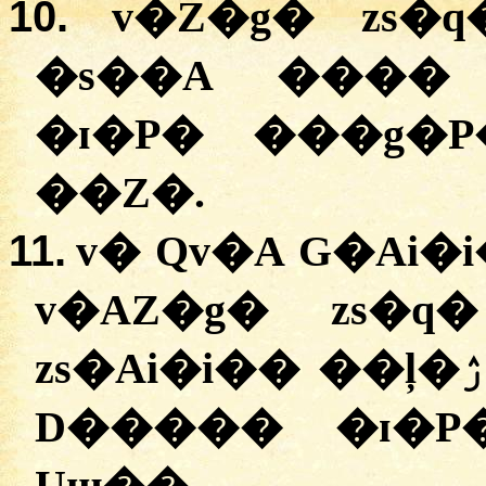
10.
v�Z�g� zs�
�s��A ���� 
�ɪ�P� ���g�
��Z�.
11.
v� Qv�A G�Ai�
v�AZ�g� zs�
D����� �ɪ�P