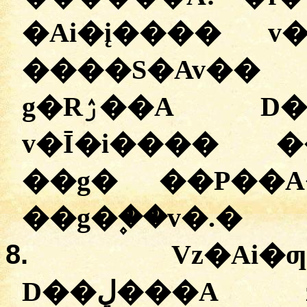
�Ai�į���� v
����S�Av�� 
g�Rۯ��A D� �ĢAi�i��v�AP�
v�Ī�i���� �
��g� ��P��
��g�۪��v�.
�
8.
Vz�Ai�
D��ڸ���A z���g�ģ� ��g�