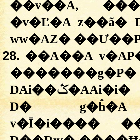
��v��A, ���
�v�Ľ�A z��ã� DAi��ݣ�A, 
ww�AZ� ��Ư��P
28.
��A��A v�A
�������g�P�
DAi��ݣ�AAi�i� ���v��; �s�AU�g�
D� g�ĥ�A 
v�Ī�i���� �