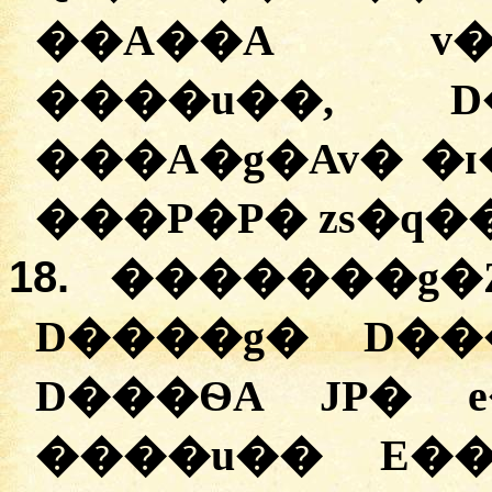
��A��A v�
����u��, D
���A�g�Av� �ɪ
���P�P� zs�q�
18.
�������g�
D����g� D��
D���ѲA JP� 
����u�� E��