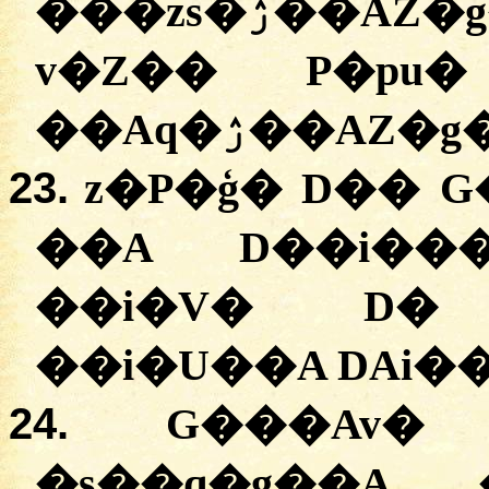
���zs�ۯ��AZ�g� D��, ���u�
v�Z�� P�pu�
��Aq�ۯ��AZ
23.
z�P�ģ� D�� 
��A D��i���
��i�V� D�
��i�U��A DAi��
24.
G���Av�
�s��q�g��A 