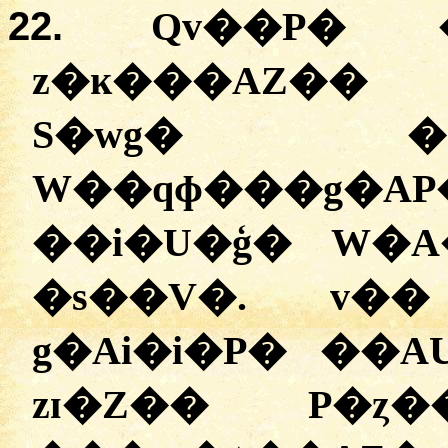
22.
Qv��P� 
z�ĸ���AZ�� 
S�wg� �
W��qɸ���g�A
��i�U�ģ� W�
�s��V�. v��
g�Ai�i�P� ��
zɪ�Z�� P�ȥ