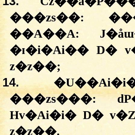
13.
Cz��ä�P��
���zs��: ��
��A��A: J�åɯ
�ɪ�i�Ai�� D� 
z�z��;
14.
�U��Ai�
���zs���: d
Hv�Ai�i� D� v
z�z��.