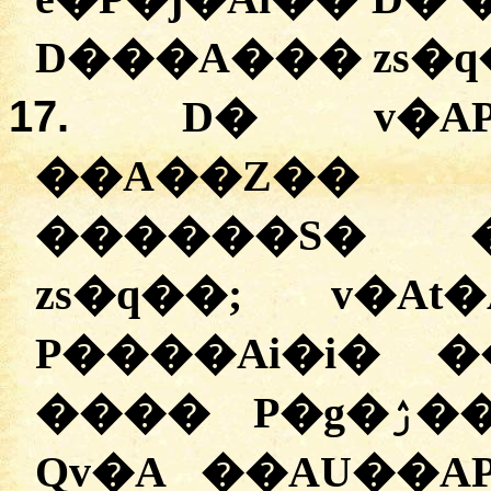
D���A��� zs�q
17.
D� v�AP
��A��Z�� 
������S� �
zs�q��; v�A
P����Ai�i� 
���� P�g�ۯ�� v�Z�� �s���AP�
Qv�A ��AU��A