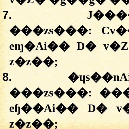
7.
J���
���zs���: Cv
eɱ�Ai�� D� v�
z�z��;
8.
�ɥs��n
���zs���: ��
eɧ��Ai�� D� 
z�z��;