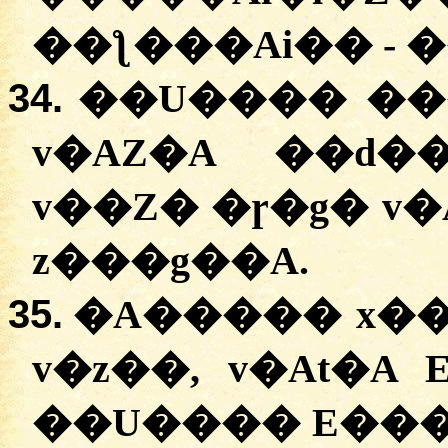
��ƪ���Ai�� - �
34.
��U���� ��
v�AZ�A ��d�
v��Z� �ɼ�g� v
z���g��A.
35.
�A����� x��
v�z��, v�At�A 
��U���� E���