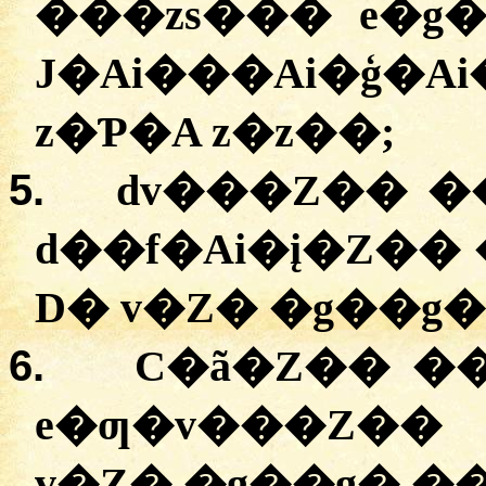
���zs��� e�g
J�Ai���Ai�ģ�Ai
z�Ƥ�A z�z��;
5.
dv���Z�� �
d��f�Ai�į�Z��
D� v�Z� �g��g�
6.
C�ã�Z�� �
e�ƣ�v���Z��
v�Z� �g��g� �