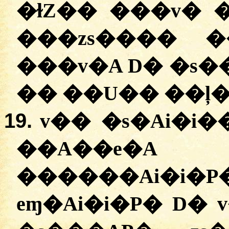
�ɫZ�� ���v� 
���zs���� ��
���v�A D� �s�
�� ��U�� ��ļ�
19.
v�� �s�Ai�i�
��A��e�
������Ai�i�
eɱ�Ai�i�P� D�