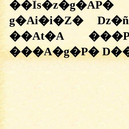
��Ĩs�z�g�AP
g�Ai�i�Z� Dz
��At�A ���
���A�g�P� D��