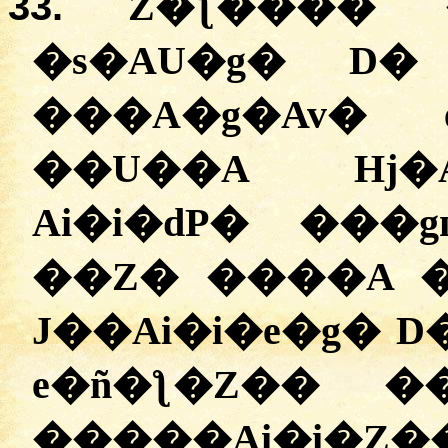
33.
Z�ƪ���� 
�s�AU�g� D� DAi��ݣ
���A�g�Av�
��U��A Hj�A
Ai�i�dP� ���
��Z� ����A 
J��Ai�i�e�g� 
e�ñ�ƪ�Z�� �
�����Ai�