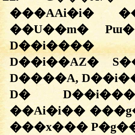
���AAi�i� 
��U��m� Pɯ�
D��i���� 
D��i��AZ� S
D����A, D��i
D� D��i��
��Ai�i�� ���
���x��� P�g��A