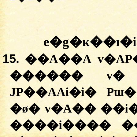
e�g�ĸ��ɪ�
15.
��A��A v�AP
������ v� 
JP��AAi�i� Pɯ�
�ø� v�A�� ��i
����i���� ��