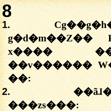
8
1.
Cg��g�h
g�d�m��Z�� 
x���� ��
��v������ W
��:
2.
��ãɺ
���zs���