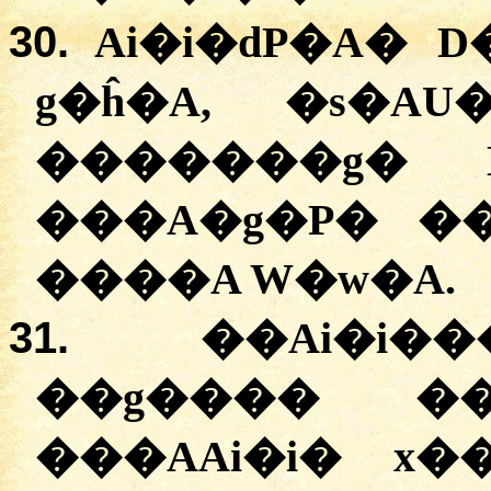
30.
Ai�i�dP�A� 
g�ĥ�A, �s�AU�
�������g� D
���A�g�P� �
����A W�w�A.
31.
��Ai�i
��g���� �
���AAi�i� x�