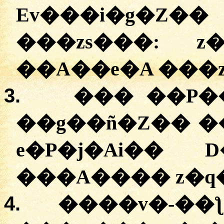
Ev���i�g�
���zs���: z�
��A��e�A ���zs
3.
��� ��P��
��g��ñ�Z�� �
e�P�j�Ai�� 
���A���� z�q�
4.
����v�-��