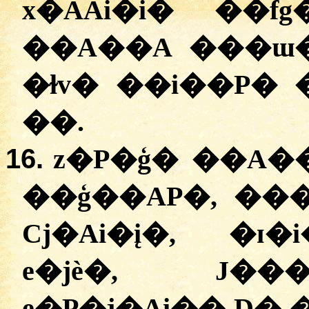
x�AAi�i� ��
��A��A ���ɯ�
�ɫv� ��i��P�
��.
16.
z�P�ģ� ��A�
��ģ��AP�, ���
Cj�Ai�į�, �ɪ�
e�jè�, J��
e�P�j�Ai�� D� 