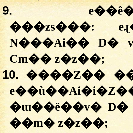
9.
e��ê
���zs���: e
N���Ai�� D� 
Cm�� z�z��;
10.
����Z�� ��
e��ù��Ai
�ɯ��ë��v� D� 
��m� z�z��;