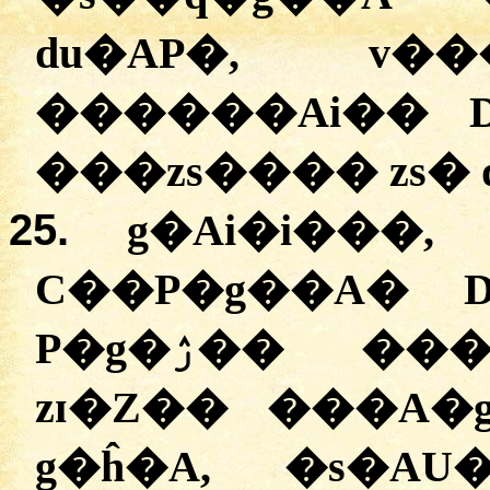
du�AP�, v��
������Ai�� 
���zs���� zs� 
25.
g�Ai�i���,
C��P�g��A� 
P�g�ۯ�� ����� E���Ai�İv�A�
zɪ�Z�� ���A
g�ĥ�A, �s�AU�