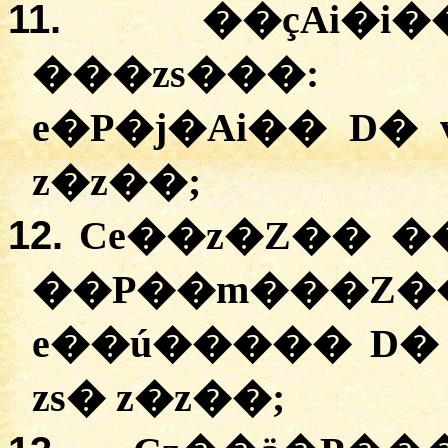
11.
��çAi�
���zs���: 
e�P�j�Ai�� D� 
z�z��;
12.
Ce��z�Z�� �
��P��m�
e��ú����� D� 
zs� z�z��;