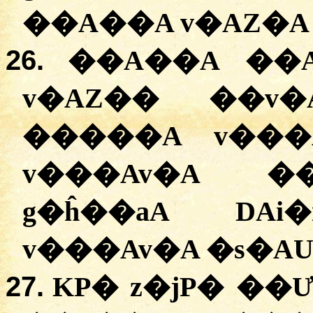
��A��A v�AZ�A
26.
��A��A ��A
v�AZ�� ��v�
�����A v���A
v���Av�A ��
g�ĥ��aA DAi�i�ݣ�A, ��A�s
v���Av�A �s�AU
27.
KP� z�jP� ��