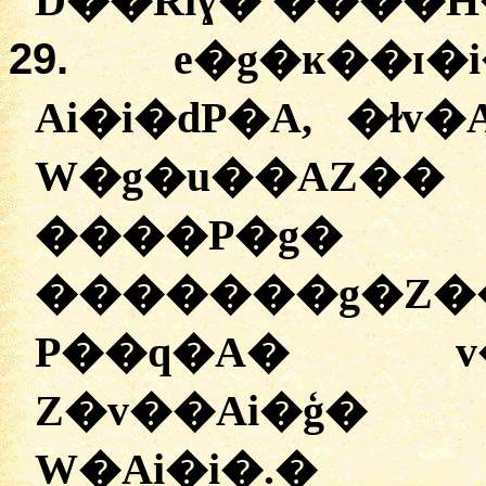
D��Rıɣ� ����Ħ
29.
e�g�ĸ��ɪ
Ai�i�dP�A, �ɫv
W�g�u��AZ
����P�g�
�������g�Z
P��q�A� 
Z�v��Ai�ģ� 
W�Ai�i�.
�