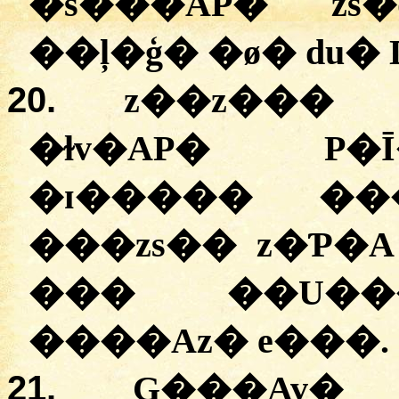
�s���AP� zs
��ļ�ģ� �ø� du�
20.
z��z��� 
�ɫv�AP� P�
�ɪ����� ���
���zs�� z�Ƥ�A 
��� ��U��
����Az� e���.
21.
G���Av�