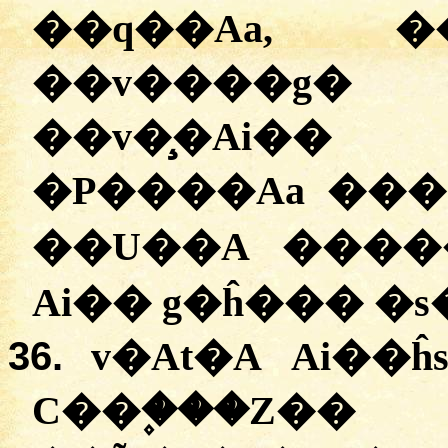
��q��Aa, �
��v����g�
��v�̧�Ai�
�P����Aa ���
��U��A ����
Ai�� g�ĥ��� �s
36.
v�At�A Ai��
C��۪���Z