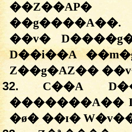
��Z��AP
��g����A��.
��v� D����g
D��i��A ��m�
Z��g�AZ�� ��v
32.
C��A D��
�������A�� D�
�ø� ��ɪ� W�v�