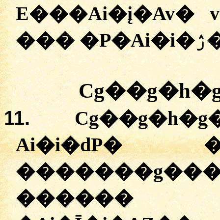
E���Ai�į�Av� 
��� 
Cg��g�h�
11.
Cg��g�h�
Ai�i�dP� 
�������g��
������ 