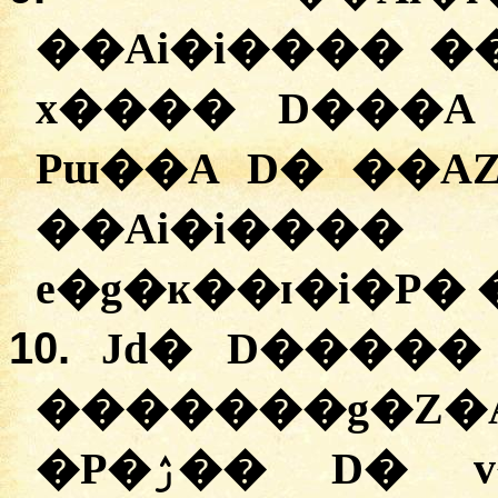
��Ai�i���� �
x���� D���A
Pɯ��A D� ��
��Ai�i�
e�g�ĸ��ɪ�i�P�
10.
Jd� D�����
�������g�Z�
�P�ۯ�� D� v�A ����ۯ��, D�