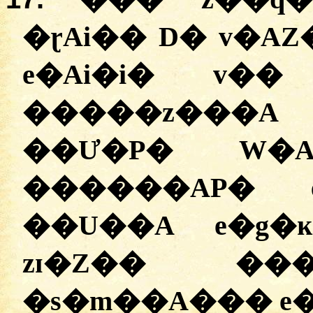
�ɽAi�� D� v�A
e�Ai�i� v�� C��ߧ�Ai
�����z���A
��Ư�P� W�A
������AP� 
��U��A e�g�ĸ
zɪ�Z�� ���
�s�m��A��� e�