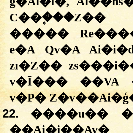
g�Ai�i�, Ai��
C��۪���Z��
����� Re����
e�A Qv�A Ai�i
zɪ�Z�� zs���i
v�Ī��� ��VA 
v�P� Z�v��Ai�ģ
22.
����u�� �
��Ai�i��Av�