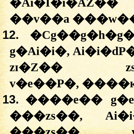
�Ai�Ī�i�AZ��
��v��a ���w��
12.
�
Cg��g�h�g�
g�Ai�i�, Ai�i�d
zɪ�Z�� zs�
v�e��P�, ����
13.
����e�� g�e
���zs��, Ai
���zs�� 