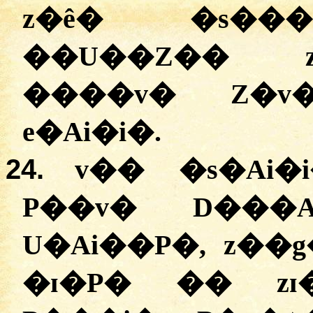
z�ê� �s����
��U��Z�� z
����v� Z�v�
e�Ai�i�.
24.
v�� �s�Ai�
P��v� D���A:
U�Ai��P�, z��
�ɪ�P� �� zɪ