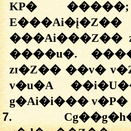
KP� �����;
E���Ai�į�Z�
���Ai���Z�� 
����u�. ���
zɪ�Z�� ��v� v�
v�u�A ��i�U
g�Ai�i��� v�P�
7.
Cg��g�h