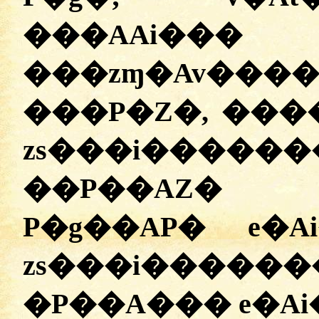
���AAi��
���zɱ�Av
���P�Z�, ����
zs���i����
��P��AZ� �
P�g��AP� e�A
zs���i������
�P��A��� e�Ai�