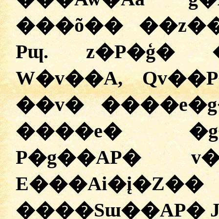
���õ�� ��z��
Pɰ. z�P�ģ� 
W�v��A, Qv�
��v� ����e�
����e� �g
P�g��AP� v�
E���Ai�į�Z
����Sɯ��AP� JP