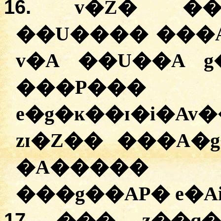
16.
v�Z� ��
��U���� ���A
v�A ��U��A g
���P��� D
e�g�ĸ��ɪ�i
zɪ�Z�� ���A�
�A����� 
���g��AP� e�Ai
17.
��� z��q�