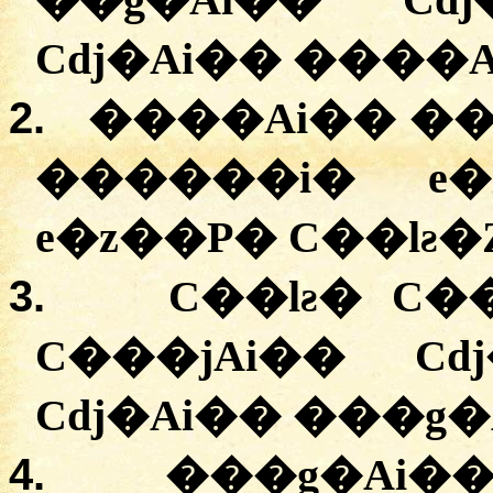
��g�Ai�� Cdj
Cdj�Ai�� ����A
2.
����Ai�� ��
������i� e�
e�z��P� C��lƨ�
3.
C��lƨ� C�
C���jAi�� Cd
Cdj�Ai�� ���g
4.
���g�Ai��