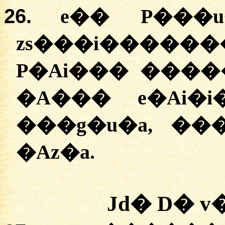
26.
e�� P���u
zs���i�����
P�Ai��� �����
�A��� e�Ai�
���g�u�a, ��
�Az�a.
Jd� D� 