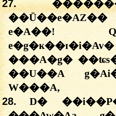
27.
������
��Ū��e�AZ�
e�A��! Q
e�g�ĸ��ɪ�i�
���A�g� ��ʨs
��U��A g�Ai
W���A,
28.
D� ��i��P�
���Aw�Aa g�