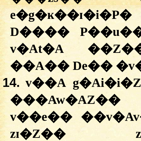
e�g�ĸ��ɪ�i�
D���� P��u�
v�At�A ��Z�
��A�� De�� �v�
14.
v��A g�Ai�i
���Aw�AZ�� 
v��e�� ��v�A
zɪ�Z�� zs�