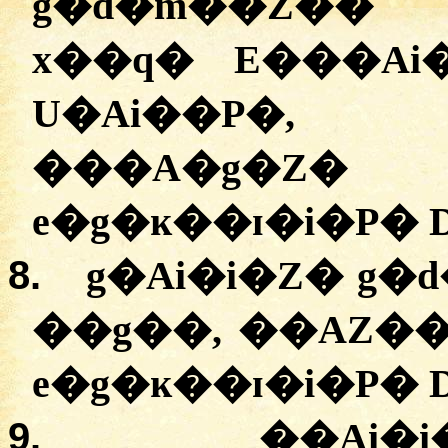
g�d�m��Z��
x��q� E���Ai�İ
U�Ai��P�,
���A�g�
e�g�ĸ��ɪ�i�P� 
8.
g�Ai�i�Z� g
��g��, ��AZ��
e�g�ĸ��ɪ�i�P� 
9.
��Ai�