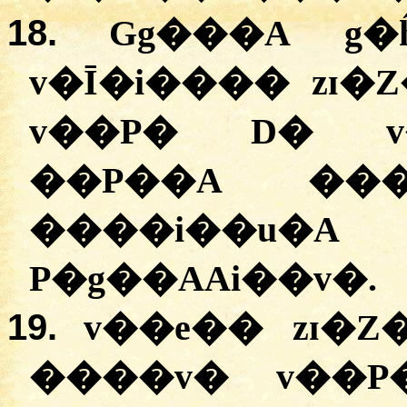
18.
Gg���A g�
v�Ī�i���� zɪ�Z
v��P� D� v
��P��A ��
����i��u�
P�g��AAi��v�.
19.
v��e�� zɪ�
����v� v��P�