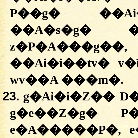
P��g� ��Ai
��A�s�g� �
z�P�A���g��
��Ai�i��tv� v�
wv��A ���m�.
23.
g�Ai�i�Z�� D
g�e��Z�g� P
e�A�����P�, 