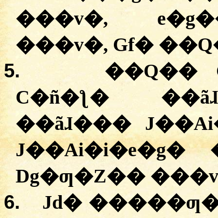
���v�, e�g�
���v�, Gf� ��
5.
��Q�� 
C�ñ�ƪ� ��ã
��ãɺ��� J��Ai
J��Ai�i�e�g� 
Dg�ƣ�Z�� ���v
6.
Jd� �����ƣ�