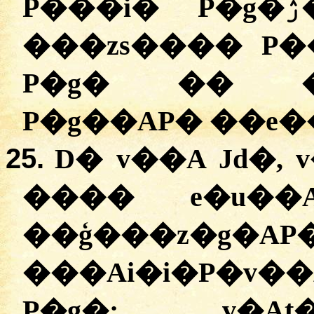
P���i� P�g�ۯ� Ev�g� - ��AZ�
���zs���� P��
P�g� �� �
P�g��AP� ��e�
25.
D� v��A Jd�,
���� e�u��A
��ģ���z
���Ai�i�P�v
P�g�; v�At