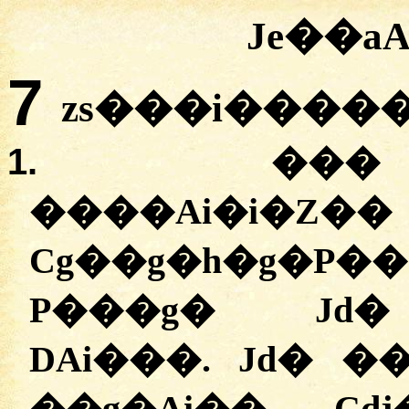
Je��a
7
zs���i�����
1.
��� 
����Ai�i
Cg��g�h�g�P
P���g� Jd�
DAi���. Jd� �