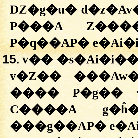
DZ�g�u� d�z�Av
P���A Z���
P�q��AP� e�Ai�i
15.
v�� �s�Ai�i��
v�Z�� ���Aw�
���� P�g�� v
C����A g�ĥ
���g��AP� e�Ai