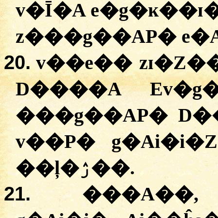
v�Ī�A e�g�ĸ��ɪ
z���g��AP� e�A
20.
v��e�� zɪ�Z�
D����A Ev�g�
���g��AP� D��
v��P� g�Ai�i�
��ļ�ۯ��.
21.
�
��A��,