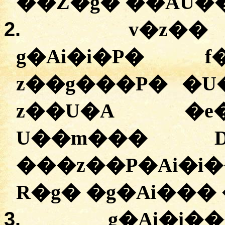
��Z�ģ� ��AU��
2.
v�z��
g�Ai�i�P� f
z��g���P� �U�
z��U�A �e
U��m���
���z��P�Ai�i
R�g� �g�Ai��� 
3.
g�Ai�i�