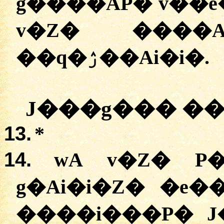
g����AP� v��e
v�Z� ����
��q�ۯ��Ai�i�.
J���g��� ���
13.
*
14.
wA v�Z� P
g�Ai�i�Z� �e�
����i���P� J