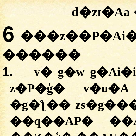
d�zɪ�A
6
���z��P�Ai�
������
1.
v� g�w g�Ai
z�P�ģ� v�u�
�g�ƪ�� zs�g�
��q��AP� ��