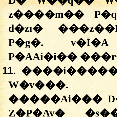
D� W��q�� W
z����m�� P�
d�zɪ� ���z�
P�g�. v�Ī�A
P�AAi�i�� ���
11.
����i�����
W�v���. �
�����Ai��� D
Z�P�Av� �s��A��ت�� 