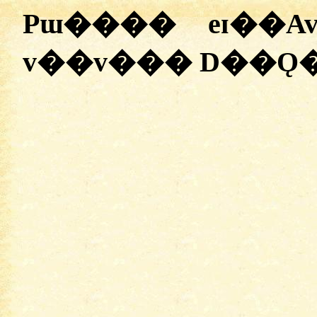
Pɯ���� eɪ��
v��v��� D��Ǫ