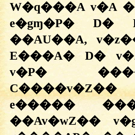
W�q���A v�A 
e�gɱ�P� D� 
��AU��A, v�z
E���A� D� v�
v�P� ��
C����v�Z�� 
e����� ���z
��Av�wZ�� v�