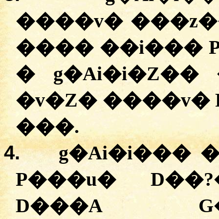
����v� ���z�
���� ��i��� P
�
g�Ai�i�Z�� 
�
v�Z� ����v� 
��
�
.
4.
g�Ai�i��� 
P���u� D��?
D���A G