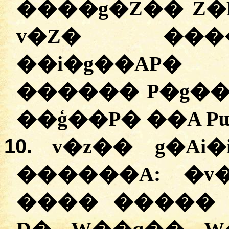
����g�Z�� Z�P�
v�Z� ���
��i�g��AP� 
������ P�g��
��ģ��P� ��A P
10.
v�z�� g�Ai
������A:
�
v
���� ����� 