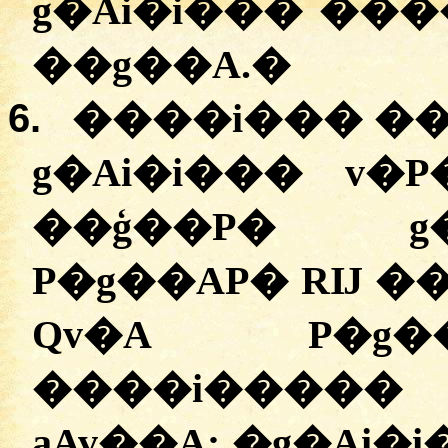
g�Ai�i��� ��
��g��A.
�
6.
����i��� ��
g�Ai�i��� v
��ģ��P� g
P�g��AP� RĲ �
Qv�A P�g��
����i����� D��ڬ�v
aAv��A:
�
g�Ai�i