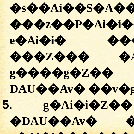
�s��Ai��S�A�
���z��P�Ai�
e�Ai�i� ��
���Z��� �
g����g�Z�
DAU��Av� ��v�
5.
g�Ai�i�Z�
�
DAU��Av� 