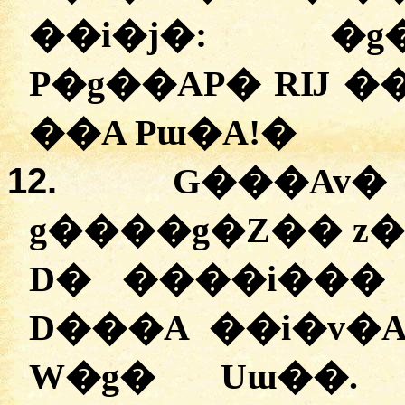
��i�j�:
�
g
P�g��AP� RĲ �
��A Pɯ�A!
�
12.
G���Av
g����g�Z�� z
D� ����i���
D���A ��i�v�A
W�g� Uɯ��.