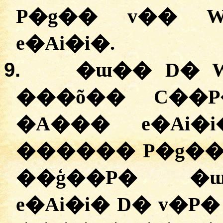
P�g�� v�� W
e�Ai�i�.
9.
�ɯ�� D� W
���õ�� C��P
�A��� e�Ai�i
������ P�g��
��ģ��P� �
e�Ai�i� D� v�