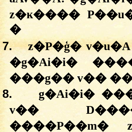
z�ĸ���� P��u
�
7.
z�P�ģ� v�u�A
�
g�Ai�i� ��
���g�� v�� �
8.
g�Ai�i� �
v�� D���
����P��m� z