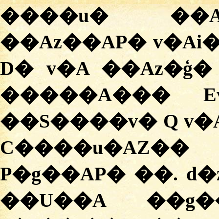
����u� ��A
��Az��AP� v�Ai�
D� v�A ��Az�ģ
�����A��� E
��S����v� Q v�
C����u�AZ��
P�g��AP� ��. d
��U��A ��g�