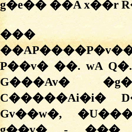
g�e�� ��A x��r 
��� ��
��AP����P�v�
P��v� ��. wA Q�
G���Av� �g�
C�����Ai�i� 
Gv��w�, �U���
g��v� - ���