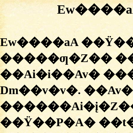
Ew����a
Ew����aA ��Ÿ��
�����ƣ�Z�� �
��Ai�i��Av� ��
Dm��v�v�. ��Av
������Ai�į�Z��
��Ÿ��P�A� ��t�