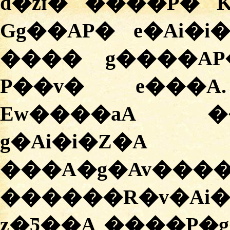
d�zɪ� ����P� 
Gg��AP� e�Ai�i�
���� g����AP
P��v� e���
Ew����aA �
g�Ai�i�Z�
���A�g�Av�
������R�v�Ai�
z�Ƽ��A ����P�g