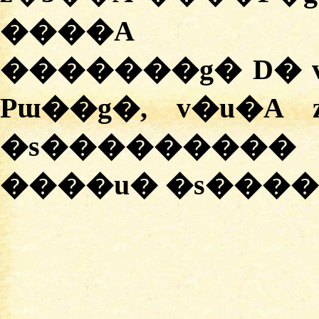
����A zs
�������g� D� v
Pɯ��g�, v�u�A
�s���������
����u� �s����