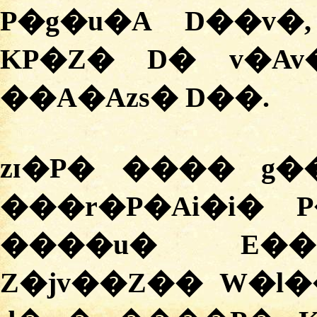
P�g�u�A D��v�
KP�Z� D� v�Av
��A�Azs� D��.
zɪ�P� ���� g�
���r�P�Ai�i� P
����u� E��
Z�jv��Z�� W�l�