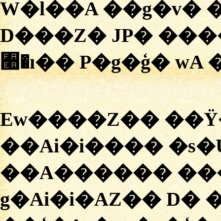
W�l��A ��g�v� 
D���Z� JP� ����
﫪�ı�� P�g�ģ� wA
Ew����Z�� ��Ÿ
��Ai�i���� �s�U
��A������ ��
g�Ai�i�AZ�� D� 