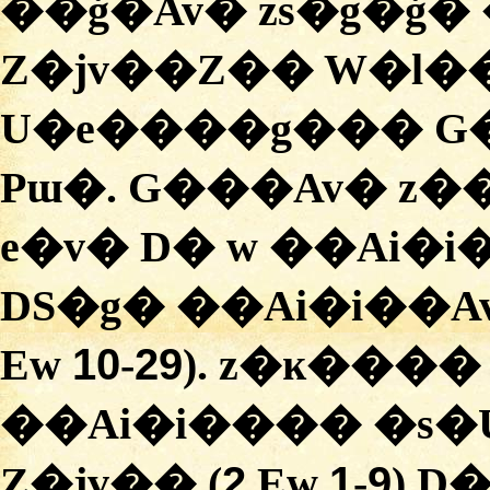
��ģ�Av� zs�g�ģ�
Z�jv��Z�� W�l�
U�e����g��� G
Pɯ�. G���Av� z�
e�v� D� w ��Ai�
DS�g� ��Ai�i��A
10
29
Ew
-
). z�ĸ���
��Ai�i���� �s
2
1
9
Z�jv�� (
Ew
-
) D