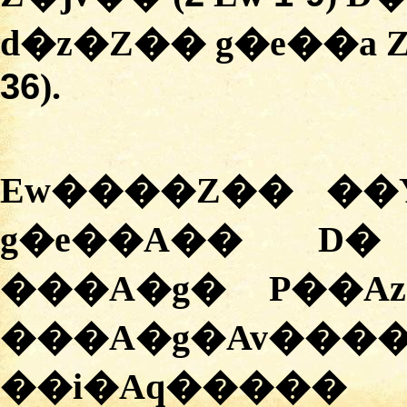
d�z�Z�� g�e��a 
36
).
Ew����Z�� ��
g�e��A�� D� 
���A�g� P��Az�� ��ܣ
���A�g�Av�
��i�Aq�����