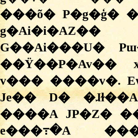
���õ� P�g�ģ� 
g�Ai�i�AZ�
G��Ai���U� P
��Ÿ��P�Av�� 
v��� ����v�. 
Je�� D� �ɺɫ��
����A JP�Z� �
e���߹�A ��