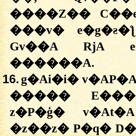
����Z�� C��e
���v� e�g�ƨ�
Gv��A RjA 
������A.
16.
g�Ai�i� v�AP�
����� E���A
z�P�ģ� v�At
�
z��z� P�q� D