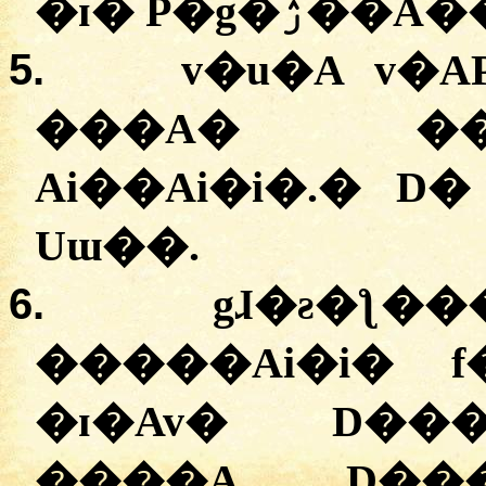
�ɪ� P�g�ۯ��A
5.
v�u�A v�
���A� ��
Ai��Ai�i�.
�
D� 
Uɯ��.
6.
gɺ�ƨ�ƪ��
�����Ai�i� f
�ɪ�Av� D��
����A D���