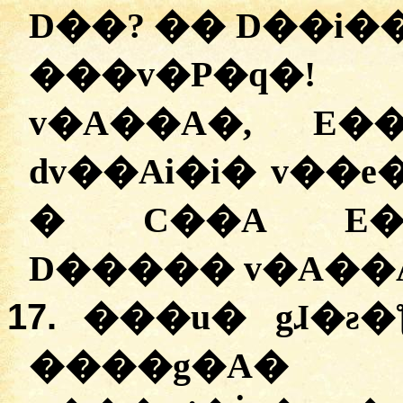
D��? �� D��i��
���v�P�q�
v�A��A�, E�
dv��Ai�i� v��e
�
C��A E��
17.
���u� gɺ�ƨ
����g�A� �