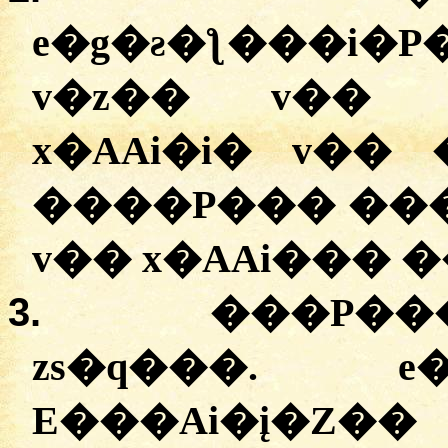
e�g�ƨ�ƪ���i
v�z�� v�� J
x�AAi�i� v��
����P��� ���
v�� x�AAi��� �
3.
���P��
zs�q���. e
E���Ai�į�Z�