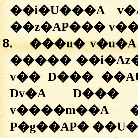
��i�U���A v
��z�AP��� v��
8.
���u� v�u�
����� ��i�Az�
v�� D��� ��A
Dv�A D��� 
v����m��A 
P�g��AP� ��U�