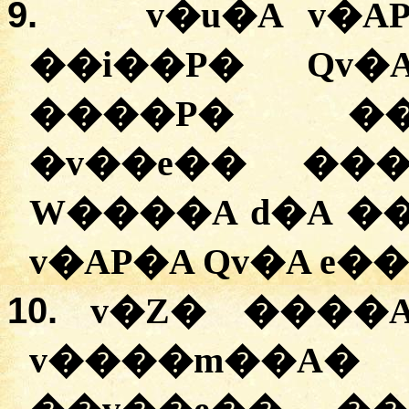
9.
v�u�A v�A
��i��P� Qv�
����P� ��
�
v��e�� ���
W����A d�A ��
v�AP�A Qv�A e�
10.
v�Z� ����
v����m��A�