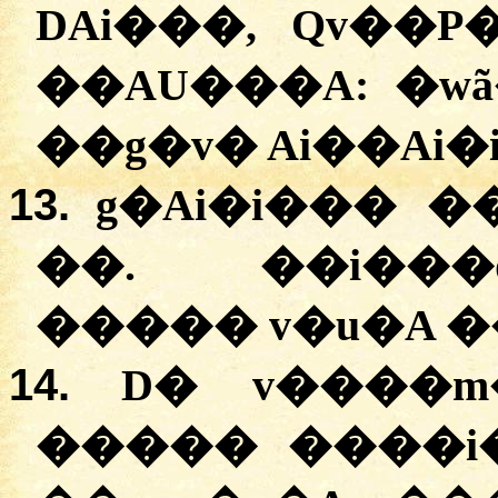
DAi���, Qv��P
��AU���A:
�
w
��g�v� Ai��Ai�i
13.
g�Ai�i��� �
��. ��i���
����� v�u�A �
14.
D� v����m
����� ����i�