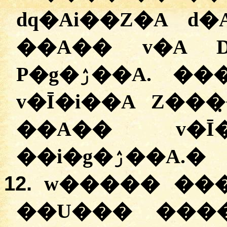
dq�Ai��Z�A d
��A�� v�A D
P�g�ۯ��A. ����e�� ����Ai�i��
v�Ī�i��A Z���
��A�� v�Ī�
��i�g�ۯ��A.
�
12.
w����� ���
��U��� ����