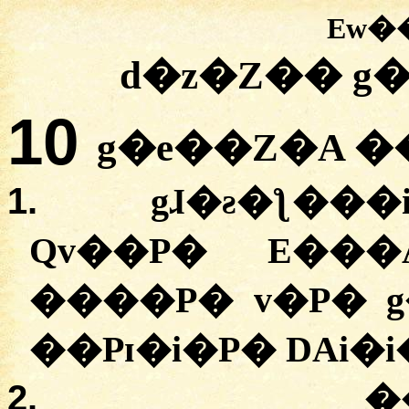
Ew�
d�z�Z�� g�
10
g�e��Z�A �
1.
gɺ�ƨ�ƪ���
Qv��P� E���
����P� v�P� g
��Pɪ�i�P� DAi�
2.
�