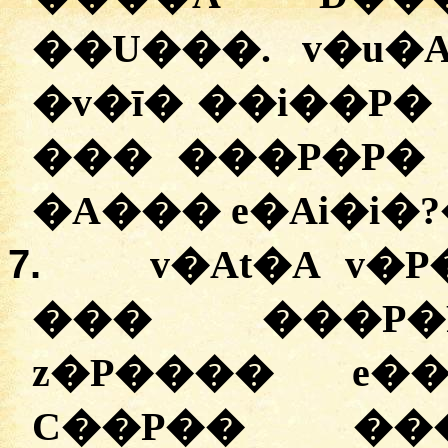
��U���. v�u�A
�
v�ī� ��i��P�
��� ���P�P� 
�A��� e�Ai�i�?
7.
v�At�A v�
��� ���P�P
z�P���� e�
C��P�� ���