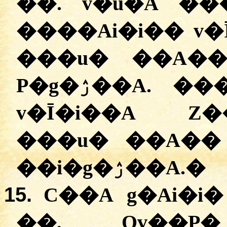
��. v�u�A �
����Ai�i�� v�Ī
���u� ��A��
P�g�ۯ��A. ����e�� ����Ai�i��
v�Ī�i��A Z�
���u� ��A�� 
��i�g�ۯ��A.
�
15.
C��A g�Ai�i
��, Qv��P