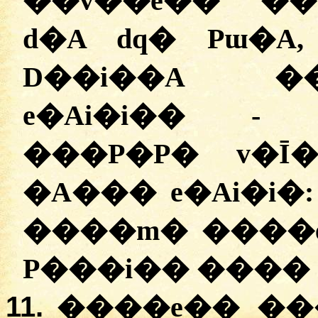
��
v��e�� ��
d�A dq� Pɯ�A
D��i��A �
e�Ai�i�
�
- C�
���P�P� v�Ī
�A��� e�Ai�i�
����m� ����
P���i�� ���� 
11.
����e�� ���