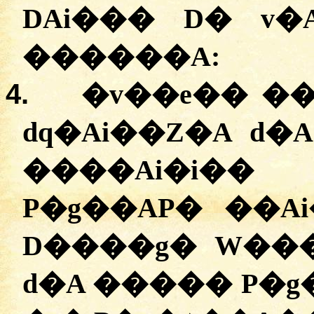
DAi��� D� v�A
������A:
4.
�
v��e�� �
dq�Ai��Z�A d�
����Ai�i�
P�g��AP� ��Ai
D����g� W���
d�A ����� P�g�