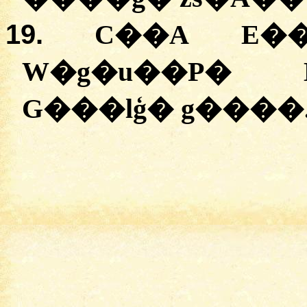
19.
C��A E��
W�g�u��P� D
G���lģ� g����