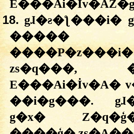
E���Ai�İv�AZ�
18.
gɺ�ƨ�ƪ���i� 
����� P�
����P�z���i
zs�q���,
E���Ai�İv�A� 
��i�g���. gɺ
g�x� Z�q�ģ�
����ģ� zs�A��