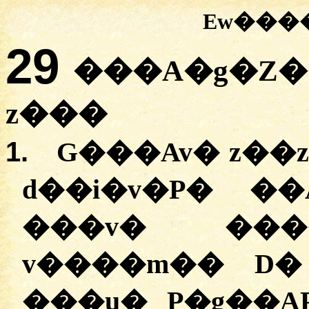
Ew���
29
���A�g�Z�
z���
1.
G���Av� z��
d��i�v�P� �
���v� ���
v����m�� D�
���u� P�g��A