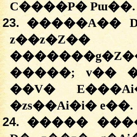
C����P� Pɯ��.
23.
�����A�� D
z��z�Z�
�������g�Z
�����; v�� 
��V� E���Ai
�zs��Ai�i� e��.
24.
����� ����S