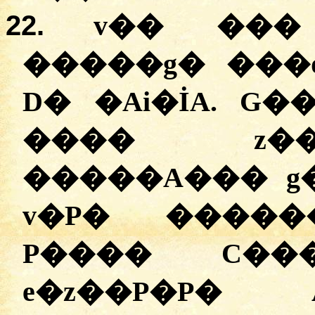
22.
v�� ���
�����g� ���q
D� �Ai�İA. G�
���� z��
�����A��� g�A
v�P� ������
P���� C��
e�z��P�P� 