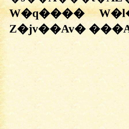
W�q���� W�l
Z�jv��Av� ���A