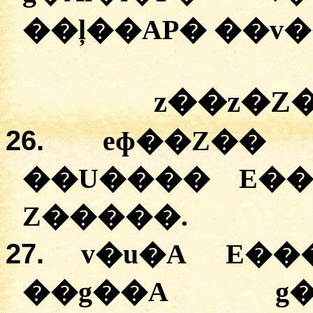
��ļ��AP� ��v�
z��z�Z
26.
eɸ��Z��
��U���� E���
Z�����.
27.
v�u�A E��
��g��A g�