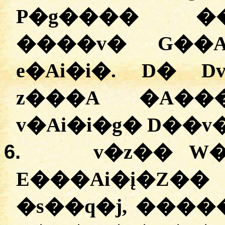
P�g���� �
����v� G��A
e�Ai�i�. D� 
z���A �A��
v�Ai�i�g� D��v
6.
v�z�� W�
E���Ai�į�Z
�s��q�j, ���