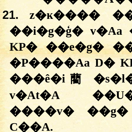
21.
z�ĸ���� �
��i�g�ģ� v�Aa 
KP� ��e�g� ��
�P����Aa D� KP
���ê�i藺 �s�l�
v�At�A ��U
����v� ��g�
C��A.