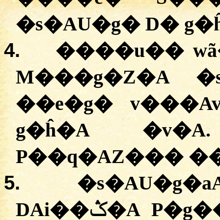
�s�AU�g� D� g�
4.
����u�� wã
M���g�Z�A �
��e�g� v���A
g�ĥ�A �v�
P��q�AZ��� ��
5.
�s�AU�g�a
DAi��ݣ�A P�g��AP� D� ��ƣ�g���