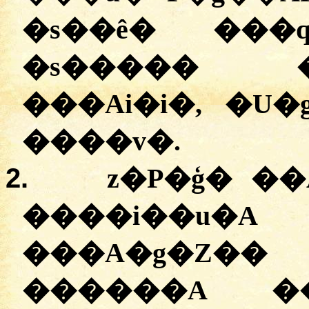
�s��ê� ���
�s����� 
���Ai�i�, �U
����v�.
2.
z�P�ģ� �
����i��u�A 
���A�g�Z�
������A ��