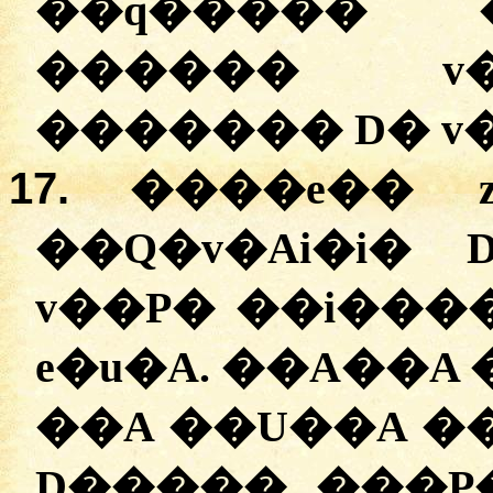
��q����� 
������ v�
������� D� v
17.
����e�� z
��Q�v�Ai�i� 
v��P� ��i���
e�u�A. ��A��A
��A ��U��A ��
D����� ���P