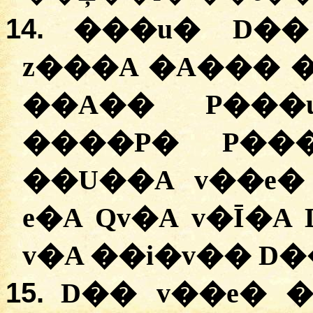
14.
���u� D��
z���A �A��� 
��A�� P���
����P� P���
��U��A v��e�
e�A Qv�A v�Ī�A
v�A ��i�v�� D�
15.
D�� v��e� 