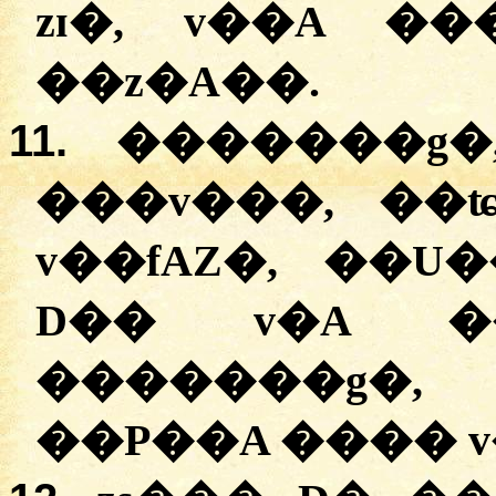
zɪ�, v��A �
��z�A��.
11.
�������g�
���v���, ��
v��fAZ�, ��U
D�� v�A ��
�������g�, 
��P��A ���� v