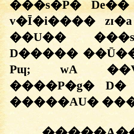
���s�P� De�
v�Ī�i���� zɪ�
��U�� ���s
D����� ��Ū��
Pɰ; wA ��
����P�g� D� 
�����AU� ���
�����A�