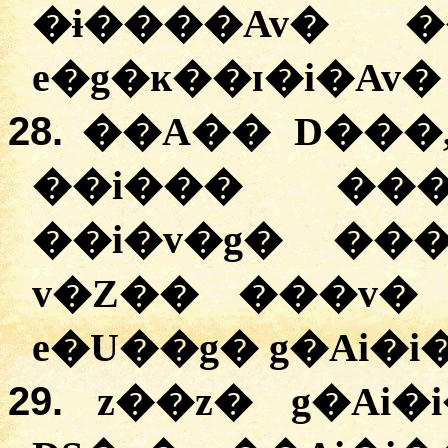
�ɨ����Av� 
e�g�ĸ��ɪ�i�Av�
28.
��A�� D���,
��i��� ��
��i�v�g� ��
v�Z�� ���v�
e�U��g� g�Ai�i
29.
z��z� g�Ai�