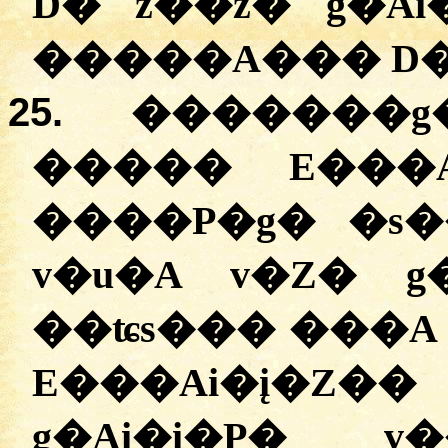
D� z��z� g�A
�����A��� D�
25.
�������
����� E���A
����P�g� �s�
v�u�A v�Z� 
��ʨs��� ���A 
E���Ai�į�Z�
g�Ai�i�P� v