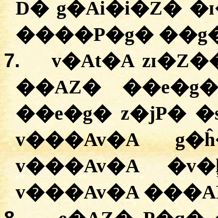
D� g�Ai�i�Z� �
����P�g� ��g
7.
v�At�A zɪ�Z
��AZ� ��e�g�
��e�g� z�jP� �
v���Av�A g�
v���Av�A �v
v���Av�A ���A