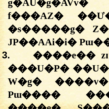
g�AU�g�AVv�
f���AZ� ��Ư
�s�����g� Z�
JP��AAi�i� Pɯ�
3.
����e�� z
���U�P� ��U�
W�g� ����v� 
Pɯ���� ���
����e� S���