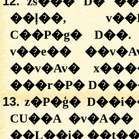
12.
zs��� D� ��
��ļ��, v��
C��P�g� D��
v��e�� ��v�A
��v�Av� x��
���r�P� D� ���
13.
z�P�ģ� D��i�
CU��A �v�A��
��Ļ��i� ��t��