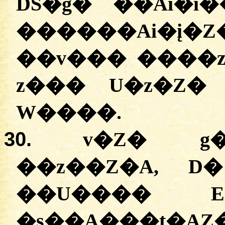
DS�g� ��Ai�i
������Ai�į
��v��� ����z
z��� U�z�Z� 
W����.
30.
v�Z� g�
��z��Z�A, D�
��U���� E�
�s��A���t�AZ