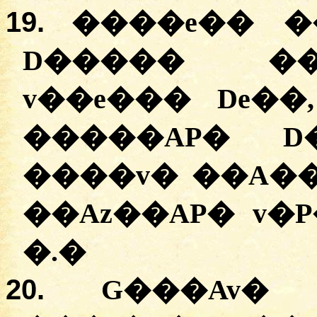
19.
����e�� �
D����� ��
v��e��� De��
�����AP� D
����v� ��A��A
��Az��AP� v�
�.�
20.
G���Av�