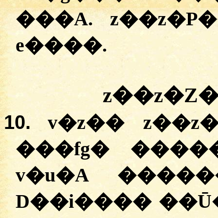
���A. z��z�P
e����.
z��z�Z
10.
v�z�� z��z
���fg� ����
v�u�A �����
D��i���� ��Ū