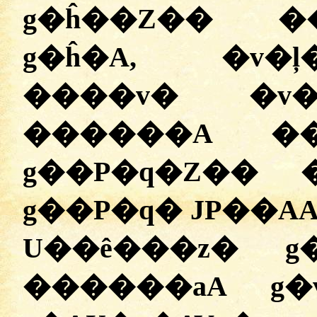
g�ĥ��Z�� �
g�ĥ�A, �v�
����v� �v�
������A ��
g��P�q�Z�� 
g��P�q� JP��AAi
U��ê���z� g
������aA g�