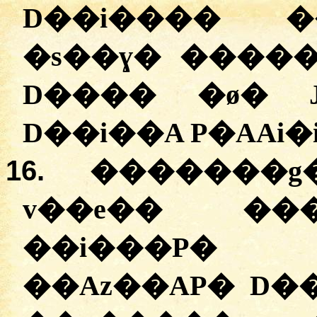
D��i���� �
�s��ɣ� �����
D���� �ø� J
D��i��A P�AAi
16.
�������g�
v��e�� ��
��i���P�
��Az��AP� D��