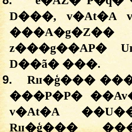
8.
e�AZ� P�q�
D���, v�At�A
���A�g�Z�
z���g��AP� U
D��ã� ���.
9.
Rıɪ�ģ��� ��
���P�P� ��Av
v�At�A ��U
Rıɪ�ģ��� ��