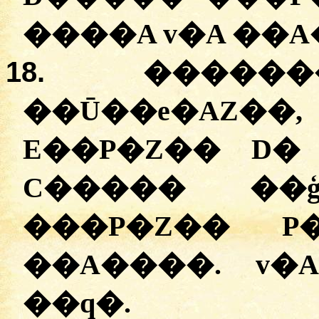
����A v�A ��A
18.
������
��Ū��e�AZ��
E��P�Z�� D� 
C����� ��ģ
���P�Z�� P�
��A����. v�A
��q�.