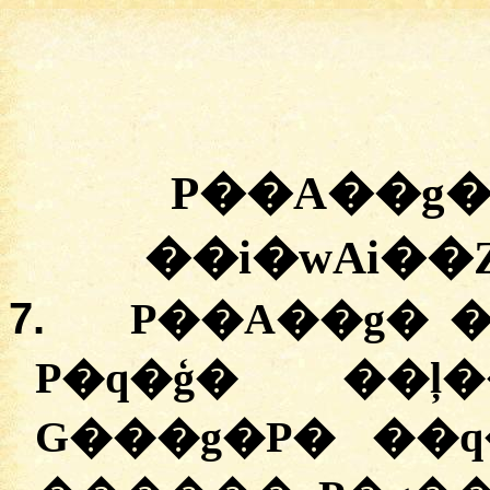
P��A��g
��i�wAi�
7.
P��A��g� �
P�q�ģ� ��ļ
G���g�P� ��