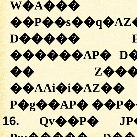
W�A��
��P��s��q�AZ
D����� P
������AP� D
�� Z���
��AAi�i�AZ
P�g��AP� ��P�
16.
Qv��P� J