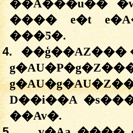
��A���u�� �w
���� e�t e�
���Ƽ�.
4.
��ģ��AZ��� 
g�AU�P�g�Z��
g�AU�g�AU
D��i��A �s�
��Av�.
5.
v�Aa ���� 