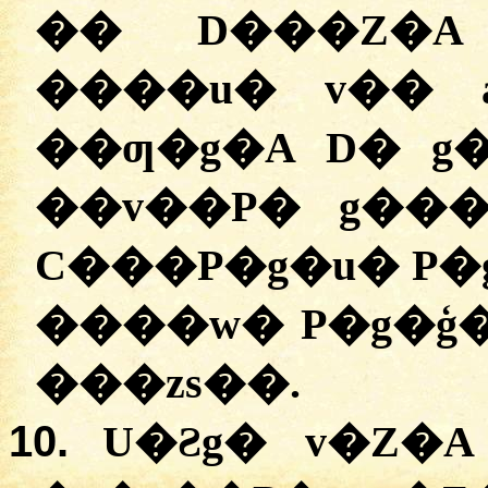
�� D���Z�A
����u� v�� a
��ƣ�g�A D� g�
��v��P� g���
C���P�g�u� P�
����w� P�g�ģ
���zs��.
10.
U�Ƨg� v�Z�A