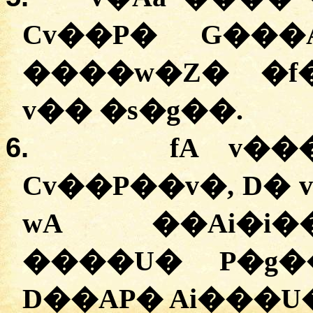
Cv��P� G���
����w�Z� �f
v�� �s�g��.
6.
fA v��
Cv��P��v�, D� 
wA ��Ai�i
����U� P�g�
D��AP� Ai���U�