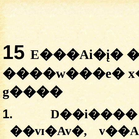
15
E���Ai�į� 
����w���e� x
g����
1.
D��i���� 
��vɪ�Av�, v��