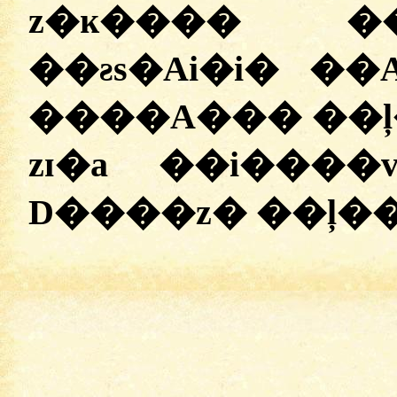
z�ĸ���� �
��ƨs�Ai�i� ��
����A��� ��ļ�
zɪ�a ��i����
D����z� ��ļ��