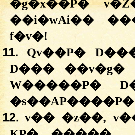
�g�x��P� v�
��i�wAi�� �
f�v�!
11.
Qv��P� D��
D��� ��v�g� 
W�����P� D
�s��AP����P� 
12.
v�� �z��, v�
KP� ����� 