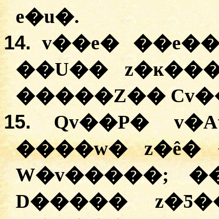
e�u�.
14.
v��e� ��e�
��U�� z�ĸ��
�����Z�� Cv�
15.
Qv��P� v�
����w� z�ê�
W�v�����; �
D����� z�Ƽ�