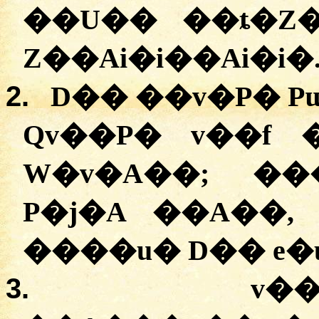
��U�� ��ȶ�Z�
Z��Ai�i��Ai�i�
2.
D�� ��v�P� P
Qv��P� v��f
W�v�A��; ��
P�j�A ��A��,
����u� D�� e�
3.
v�