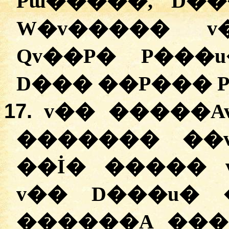
Pɯ�����, D��
W�v����� v
Qv��P� P���
D��� ��P��� P
17.
v�� �����Av
������� ��v
��İ� ����� 
v�� D���u� 
������A ���