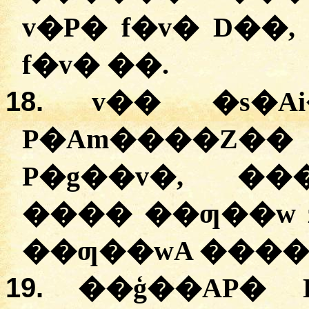
v�P� f�v� D��
f�v� ��.
18.
v�� �s�A
P�Am����Z��
P�g��v�, ��
���� ��ƣ��w
��ƣ��wA ����
19.
��ģ��AP� 