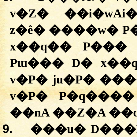
v�Z� ��i�wAi
z�ê� ����w� P
x��q�� P��� 
Pɯ��� D� x��
v�P� ju�P� ���
v�P� P�q����
9.
���u� D���