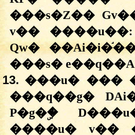
���s�Z�� Gv�
v�� ����u��
Qw� ��Ai�i�֬�
���s� e��q��AP
13.
���u� ��� �
���q��g� DAi��ݣ�A D� ���
P�g�ۣ� D���
����u� v�� 