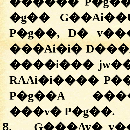
������ P�g��.
�g�� G��Ai��U�aA 
P�g��, D� v�
���Ai�i� D���
����i��� jw��.
RAAi�i���� P�
P�g��A ���
���v� P�g��.
8.
G���Av� v