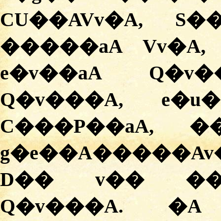
CU��AVv�A, S
�����aA Vv�A,
e�v��aA Q�v�
Q�v���A, e�u�
C���P��aA, �
g�e��A�����
D�� v�� ��
Q�v���A. �A