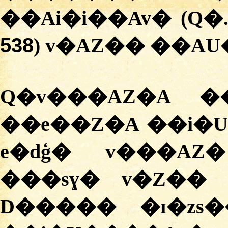
��Ai�i��Av� (Q�
538
) v�AZ�� ��A
Q�v���AZ�A �
��e��Z�A ��i�
e�dģ� v���A
���sɣ� v�Z�� 
D����� �ɪ�zs�