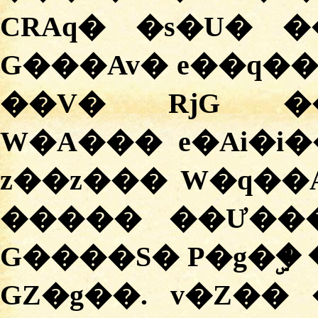
CRAq� �s�U� ��
G���Av� e��q��A
��V� RjG �
W�A��� e�Ai�i�
z��z��� W�q��
����� ��Ư���
G����S� P�g�ۣ�
GZ�g��. v�Z��