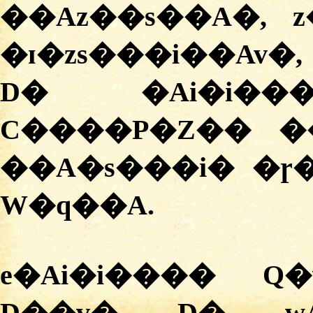
��Az��s��A�, 
�ɪ�zs���i��Av�
D� �Ai�i���
C����P�Z�� �
��A�s���i� �ɼ
W�q��A.
e�Ai�i���� Q