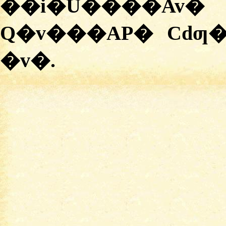
��i�U����Av
Q�v���AP� Cdƣ�
�v�.