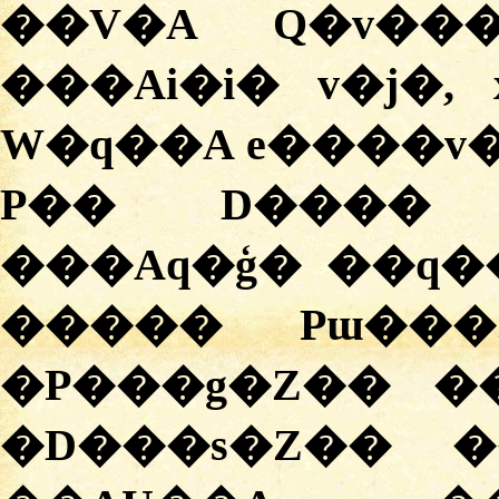
��V�A Q�v��
���Ai�i� v�j�,
W�q��A e����v�
P�� D���� 
���Aq�ģ� ��q��
����� Pɯ���
�
P���g�Z�� ��
�
D���s�Z�� �