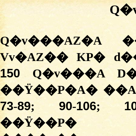
Q�
Q�v���AZ�A �
Vv�AZ�� KP� d�
150
Q�v���A D�
��Ÿ��P�A� ��A
73
89
90
106
1
-
;
-
;
��Ÿ��P� ��