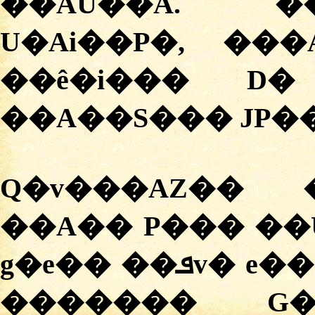
��AU��A. �
U�Ai��P�, ���
��ê�i��� D�
��A��S��� JP��
Q�v���AZ�� 
��A�� P��� ��U
g�e�� ��ܦv� e���A v�� P��� x����
������� G�