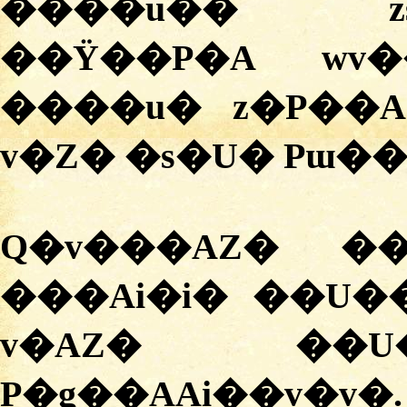
����u�� zs
��Ÿ��P�A wv�
����u� z�P��
v�Z� �s�U� Pɯ��
Q�v���AZ� �
���Ai�i� ��U�
v�AZ� ��U
P�g��AAi��v