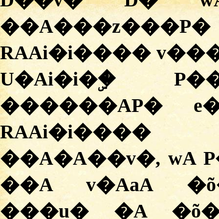
D��v� D� w
��A���z���P�
RAAi�i���� v���
U�Ai�i�ۣ� P
������AP� e�
RAAi�i����
��A�A��v�, wA 
��A v�AaA �õ
���u� �A �õ�