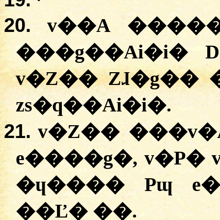
*
20.
v��A �����
���g��Ai�i� 
v�Z�� Zɺ�g�� 
zs�q��Ai�i�.
21.
v�Z�� ���v�
e����g�, v�P� 
�ɥ���� Pɰ e�
��Ľ� ��.