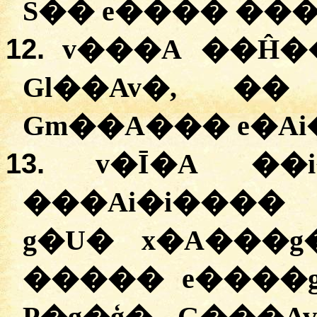
S�� e���� ���
12.
v���A ��Ĥ�
Gl��Av�, ��
Gm��A��� e�Ai
13.
v�Ī�A ��
���Ai�i����
g�U� x�A���
����� e����g