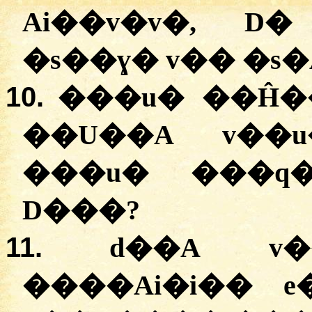
Ai��v�v�, D
�s��ɣ� v�� �s�
10.
���u� ��Ĥ�
��U��A v��u
���u� ���q�
D���?
11.
d��A v�
����Ai�i�� e