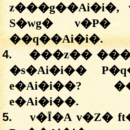
z���g��Ai�i�,
S�wg� v�P� 
��q��Ai�i�.
4.
���z�� ����� 
�s�Ai�i�� P�
e�Ai�i��? �
e�Ai�i��.
5.
v�Ī�A v�Z� 