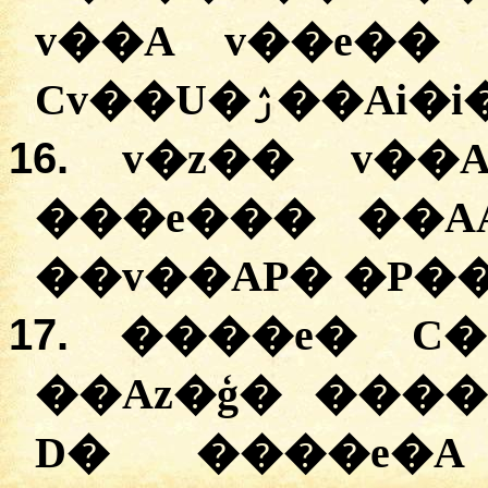
v��A v��e��
Cv��U�ۯ��Ai�i
16.
v�z�� v��
���e��� ��A
��v��AP� �P��
17.
����e� C�
��Az�ģ� ����g� ��
D� ����e�A