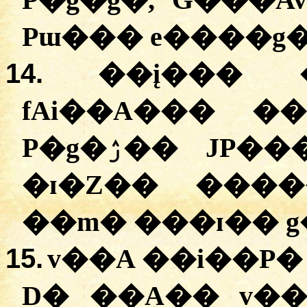
P�g�ģ�, G���A
Pɯ��� e����g�
14.
��į��� 
fAi��A��� �
P�g�ۯ�� JP��� Ai�ĸ�g�, ����e�
�ɪ�Z�� ���
15.
v��A ��i��P� G���
D� ��A�� v��