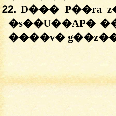
22.
D��� P��ra 
�s��U��AP� ��