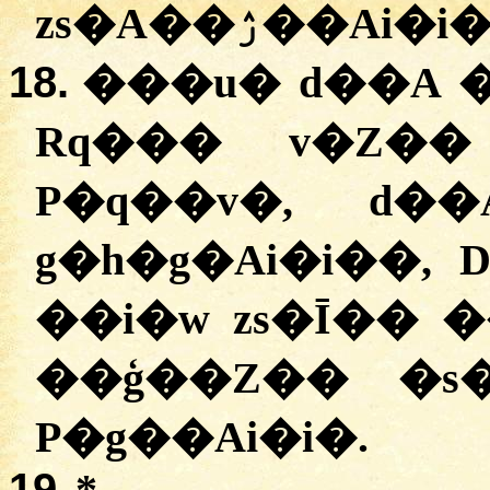
zs�A��ۯ��Ai�i�
18.
���u� d��A 
Rq��� v�Z�� ��ܣ� ��
P�q��v�, d�
g�h�g�Ai�i��,
��i�w zs�Ī�� 
��ģ��Z�� �s
P�g��Ai�i�.
19.