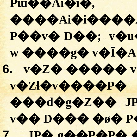
Pɯ��Ai�i
����Ai�i���
P��v� D��; v�
w ����g� v�Ī�A 
6.
v�Z� ����� v
v�Zɬ�v����P
���d�g�Z�� J
v�� D��� �ø� P
7.
JP� g��P�P�