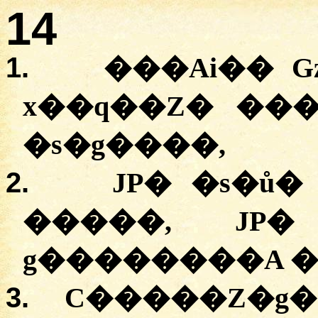
14
1.
���Ai�� G
x��q��Z� ��
�s�g����,
2.
JP� �s�ů�
�����, JP
g��������A ��
3.
C�����Z�g� 