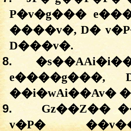
P�v�g��� e��
����v�, D� v�
D���v�.
8.
�s��AAi�i�
e����g���, 
��i�wAi��Av� 
9.
Gz��Z�� �
v�P� ��v�