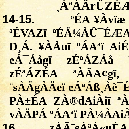
¸
ÀªÀÄrÛZÉ
14
-15.
ºÉA ¥
Àvïæ
ª
ÉVAZï
ªÉÄ¼ÀÛ¯ÉÆA
D¸Á. ¥
ÀÅuï
º
ÁAªï
AiÉ
eÁ¯Áågï
zÉªÁZÁå
zÉªÁZÉA
ª
ÀÄA¢gï
,
¨
sÀÄgÀÄeï
eÁªÁß¸Àè¯
PÀ±ÉA
ZÀ®dAiÀiï
ª
À
vÀÄPÁ
º
ÁAªï
PÀ¼ÀAiÀ
16.
zÀÄ¨sÁªÁ
«
uÉA