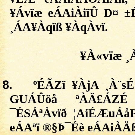
¥
Ávïæ
eÁAiÀiïÛ
D¤ ±
¸
ÁA¥Àqïß
¥
ÀqÀvï
.
¥À«
vïæ
¸
8.
º
ÉÃZï
¥
ÀjA
¸
À¨s
GUÁÛöå
ªÀÄ£ÁZ
¯
ÉSÁªÀvïð
¦
AiÉÆuÁåP
eÁAªï
®§
Þ¯Éè
eÁAiÀÄ