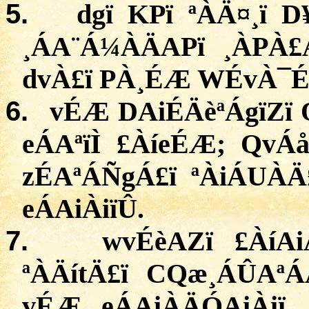
5.
dgï
KPï
ª
ÀÄ¤¸ï
D
¸ÁA¨Á¼ÀÄAPï ¸ÀPÀ
dvÀ£ï
PÀ¸ÉÆ
WÉvÀ¯
6.
vÉÆ
DAiÉÄèªÁgïZï
eÁAªïÌ
£
ÀíeÉÆ
;
QvÁå
zÉAªÁÑgÁ£ï
ª
ÀiÁUÀÄ
eÁAiÀiïÛ
.
7.
wvÉèAZï
£
ÀíAi
ª
ÀÄítÄ£ï
CQæ¸ÁÛAªÁ
vÉÆ
eÁAiÀÄÓAiÀiï
,