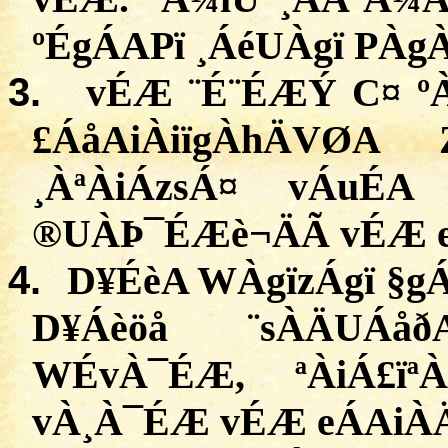
º
ÉgÁAPï
¸
ÁéUÀgï
PÀg
3.
vÉÆ
¨É¨ÉÆÝ C¤ º
£
ÁåAiÀiïgÀhÄVØA
¸
ÀªÀiÁzsÁ
¤
vÁuÉA
®
UÀÞ¯ÉÆè¬ÄÃ
vÉÆ
4.
D¥ÉèA
WÀgïzÁgï
§
g
D¥Áèöå
¨
sÀÄUÁåð
WÉvÀ¯ÉÆ
, ª
ÀiÁ£ïª
vÀ¸À¯ÉÆ
vÉÆ
eÁAiÀ