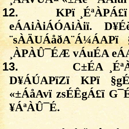
12.
KPï
¸
ÉªÀPÁ£ï
eÁAiÀiÁÓAiÀiï
.
D¥É
¨sÀÄUÁåðA¨Á¼ÁAPï 
¸ÀPÀÛ¯ÉÆ
vÁuÉA
eÁ
13.
C±ÉA ¸
Éª
D¥ÁÚAPïZï
KPï
§
g
«±
ÁåAvï
zsÉÊgÁ£ï
G¯É
¥ÁªÀÛ¯É.