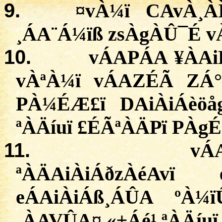
9.
¤vÀ¼ï
CAvÀ¸ÀÌ
¸ÁA¨Á¼ïß
zsÀgÀÛ¯É
v
10.
vÁAPÁA
¥
ÀAi
vÀªÀ¼ï
vÁAZÉÃ
ZÁ°
PÀ¼ÉÆ£ï
DAiÀiÁèöå
ª
ÀÄíuï
£
ÉÃªÀÄPï
PÀgÉ
11.
vÁ
ª
ÀÄAiÀiÁðzÀéAvï
eÁAiÀiÁß¸ÁÛA
ºÀ¼ï
¸ÀAVÛA¤ «±Áé¹ ª
ÀÄíuï