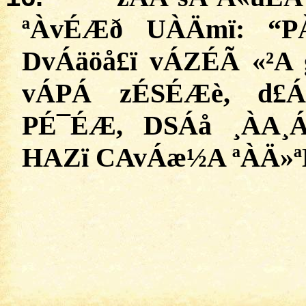
ª
ÀvÉÆð
UÀÄmï
:
“
P
DvÁäöå£ï
vÁZÉÃ
«²A
vÁPÁ
zÉSÉÆè
,
d£
PÉ¯ÉÆ,
DSÁå
¸
ÀA¸Á
HAZï
CAvÁæ½A ªÀÄ»ª