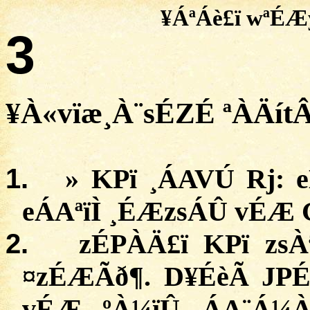
¥
ÁªÁè£ï
wªÉÆ
3
¥À«
vïæ¸À¨sÉZÉ
ª
ÀÄít
1.
»
KPï
¸ÁAVÚ
Rj
:
eÁAªïÌ
¸
ÉÆzsÁÛ
vÉÆ
2.
zÉPÀÄ£
ï
KPï
zsÀ
¤
zÉÆÃð
¶.
D¥ÉèÃ
JPÉ
vÉÆ
. ºÀ¼ïÛ ¸ÁA¨Á¼