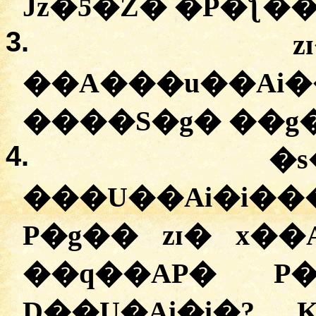
Jz�Ƽ�Z� �P�ƪ�
3.
��A���u�
4.
�
���U��Ai�i��
P�g�� zɪ� x��
��q��AP� P�
D��U�Ai�i�?