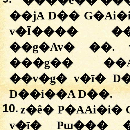
����e�� ��
��jA D�� G�Ai
v�Ī���� ��
��g�Av� ��. 
���g�� ��Ai��ۯ�� Gw
��v�g� v�ī� 
D��i��A D��.
10.
z�ê� P�AAi�i�
v�ī� Pɯ��� 