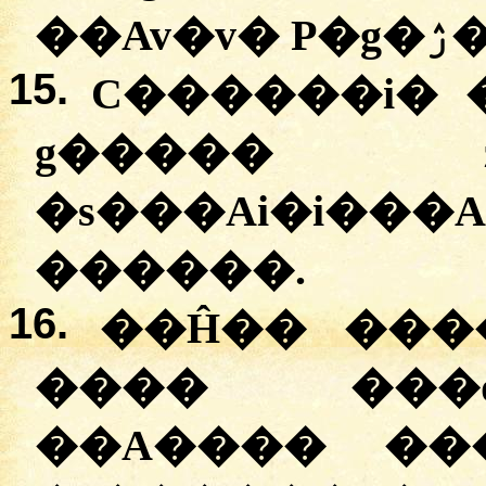
��Av
15.
C������i� �
g����� z
�s���Ai�i�
������.
16.
��Ĥ�� ���
���� ���
��A���� ���