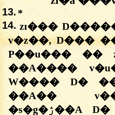
zɪ�a ��
13.
*
14.
zɪ��� D����
v�z��, D��� 
P��u��� �� 
��A���� v�u
W���� D� �
��A�� v��
�s�g�ۯ��A D� v��f KP� CU�t�v�