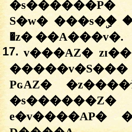
�s������P�
S�w� ���s�ۣ� 
�z� ��A���v�.
17.
v���AZ� zɪ�
�����v�S��� 
PɢAZ� �z���
�s������
e�v����AP� 