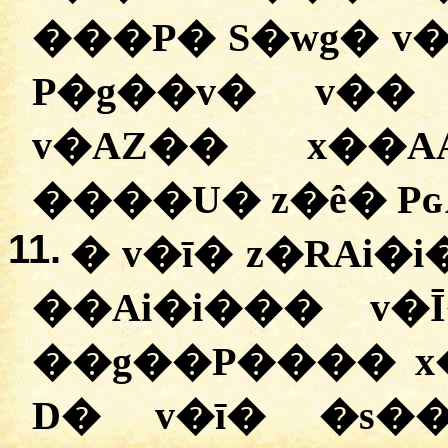
���P� S�wg� v�
P�g��v� v��
v�AZ�� x��A
����U� z�ê� P
11.
� v�ī� z�RAi�
��Ai�i��� v
��g��P���� x�
D� v�ī� �s�