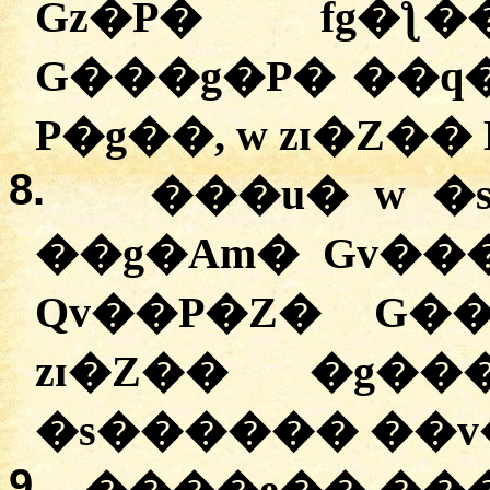
Gz�P� fg�ƪ��, 
G���g�P� ��q�
P�g��, w zɪ�Z��
8.
���u� w �s
��g�Am� Gv���
Qv��P�Z� G�
zɪ�Z�� �g��
�s������ ��v
9.