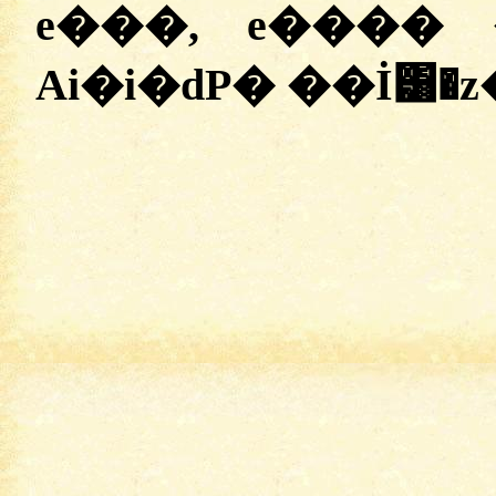
e���, e����
Ai�i�dP� ��İ͸