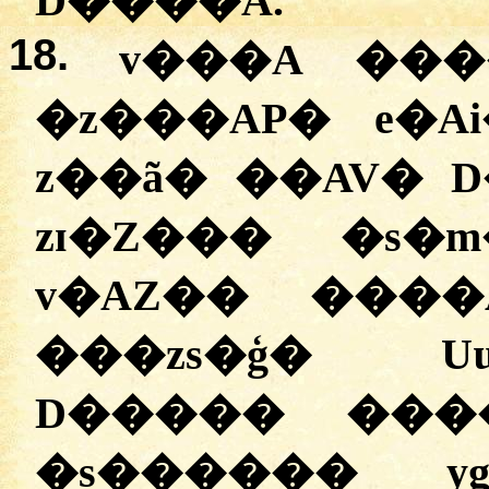
D����A.
18.
v���A ���
�z���AP� e�A
z��ã� ��AV� 
zɪ�Z��� �s�m
v�AZ�� ����
���zs�ģ� U
D����� ����
�s������ y