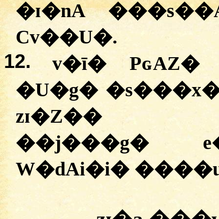
�ɪ�nA ���s�
Cv��U�.
12.
v�ī� PɢAZ� 
�U�g� �s���x�
zɪ�Z�� �
��j���g� e
W�dAi�i� ����