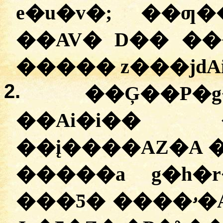
e�u�v�; ��ƣ
��AV� D�� ���
����� z���jdAi
2.
��Ģ��P�g
��Ai�i�� 
��į����AZ�A �
�����a g�h�
���Ƽ� ����ۥ�A ����Av� v�Ī�i��A