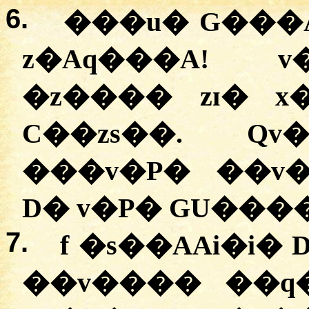
6.
���u� G���A
z�Aq���A! 
�z���� zɪ� x
C��zs��. Qv
���v�P� ��v�
D� v�P� GU���
7.
f �s��AAi�i
��v���� ��q