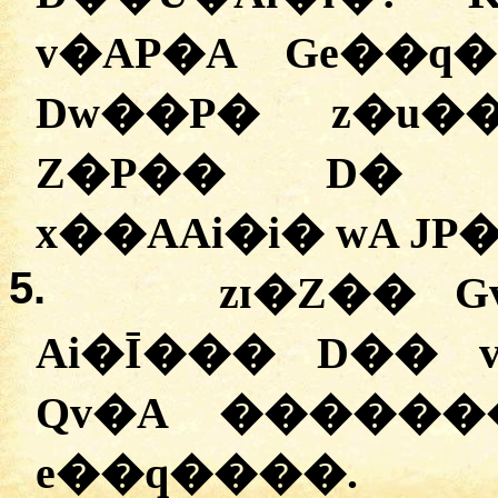
v�AP�A Ge��q
Dw��P� z�u�
Z�P�� D� 
x��AAi�i� wA JP
5.
zɪ�Z�� 
Ai�Ī��� D�� 
Qv�A ������
e��q����.