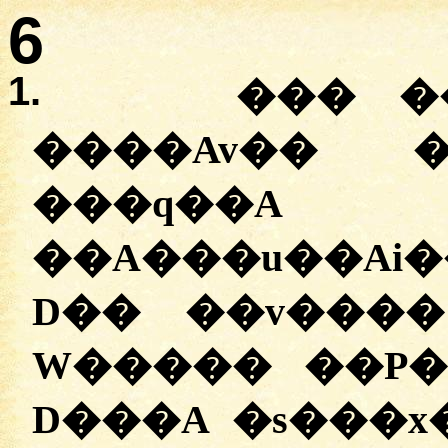
6
1.
��� �
����Av�� �
���q��
��A���u��Ai
D�� ��v����
W����� ��P�
D���A �s���x�