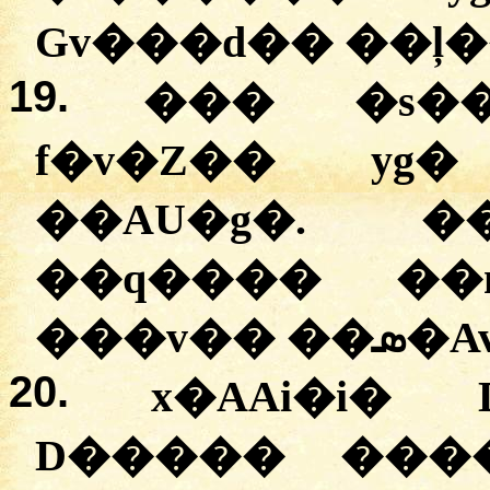
Gv���d�� ��ļ�
19.
��� �s�
f�v�Z�� yg
��AU�g�. �
��q���� ��
���v
20.
x�AAi�i�
D����� ����