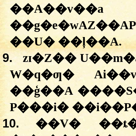
��A��v�
��g�e�wAZ��A
��U� ��ļ��A.
9.
zɪ�Z�� U��m�
W�q�ƣ� Ai��
��ģ��A ����S
P���i� ��i��P
10.
��V� ��ȶ