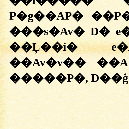
��i����� 
P�g��AP� ��P�ۯ�� zɪ�P� ���v�
���s�Av� D� e
��Ļ��i� e�
��Av�v�� ��
�����P�, D��ģ