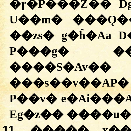
�ɼ�P���Z�� D
U��m� ���Ǫ�
��zs� g�ĥ�Aa 
P���g� �
����S�Av�
���s��v��AP
P��v� e�Ai���
Eg�z�� ����u�
11.
����� x��