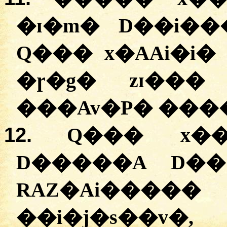
�ɪ�m� D��i��
Q��� x�AAi�i�
�ɼ�g� zɪ���
���Av�P� ����
12.
Q��� x��A
D�����A D��
RAZ�Ai��
��i�j�s��v�