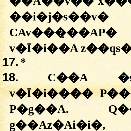
��A��v�� x��
��i�j�s��
CAv���̣��AP
v�Ī�i��A z��qs�
17.
*
18.
C��A �
v�Ī�i���� P�
P�g��A. Q
g��Az�Ai�i�