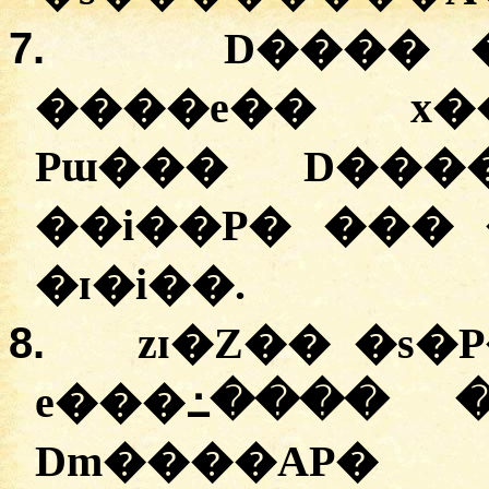
7.
D���� 
����e�� x��
Pɯ��� D���
��i��P� ��� 
�ɪ�i��.
8.
zɪ�Z�� �s�
e���߸���� �
Dm����AP�