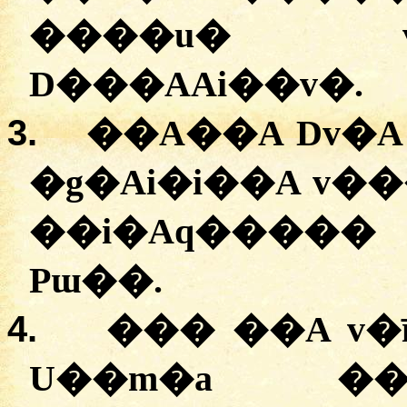
����u� v
D���AAi��v�.
3.
��A��A Dv�
�g�Ai�i��A v��
��i�Aq�����
Pɯ��.
4.
��� ��A v�
U��m�a ��