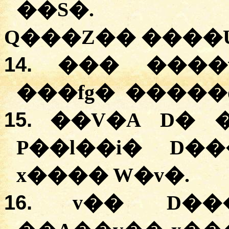
��S�.
Q���Z�� ����
14.
��� ����
���fg� �����q
15.
��V�A D� �
P��l��i� D�
x���� W�v�.
16.
v�� D���