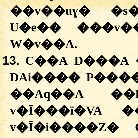
��v��uɣ� �s
U�e�� ���v�
W�v��A.
13.
C��A D���A 
DAi���� P���� 
��Aq��A ��
v�Ī���ï�VA 
v�Ī�i����Z�