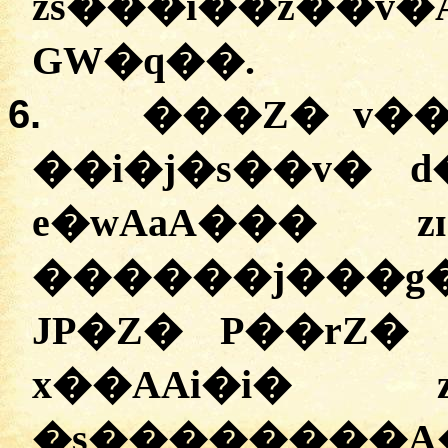
zs���i��z��v�
GW�q��.
6.
���Z� v��
��i�j�s��v� 
e�wAaA��� z
������j���g�
JP�Z� P��rZ�
x��AAi�i�
�s��������A�