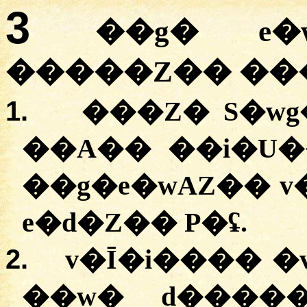
3
��g� e�
�����Z�� ��
1.
���Z� S�wg
��A�� ��i�U�
��g�e�wAZ�� v
e�d�Z�� P�ʢ.
2.
v�Ī�i���� �
��w� d�����