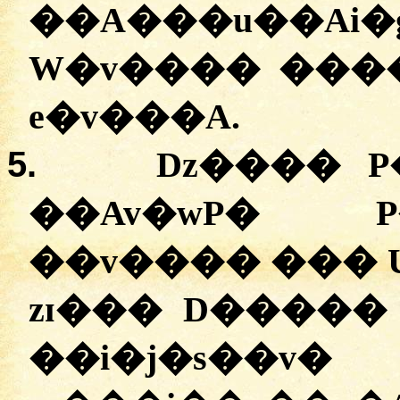
��A���u��
W�v���� ����
e�v���A.
5.
Dz���� P
��Av�wP� P
��v���� ��� 
zɪ��� D�����
��i�j�s��