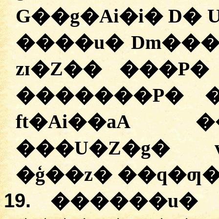
G��g�Ai�i� D� 
����u� Dm���
zɪ�Z�� ���P�
�������P� �
ft�Ai��aA 
���U�Z�g� v
�ģ��z� ��q�ƣ�
19.
������u� 