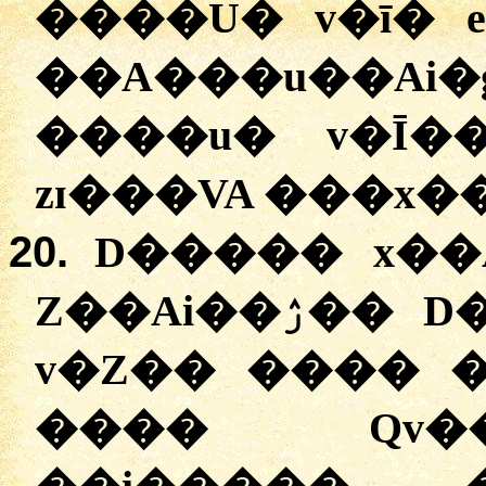
����U� v�ī� e
��A���u��Ai
����u� v�Ī�
zɪ���VA ���x�
20.
D����� x��A
Z��Ai��ۯ�� D� D�� ��i�U��A��
v�Z�� ���� �
���� Qv�