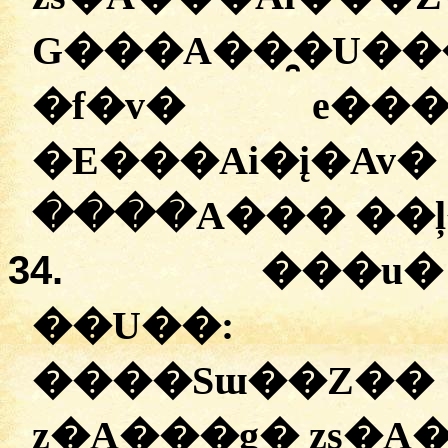
G���A��̯�U��
�f�v� e��
�
E���Ai�į�Av
����A��� ��ļ
34.
���u� 
��U��
����Sɯ��Z
z�A���g� zs�A�