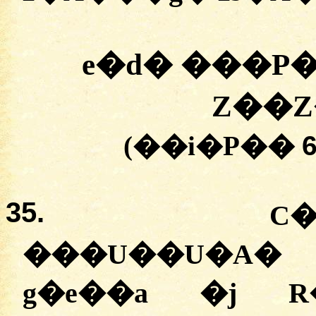
e�d� ���P�
Z��
(��i�P��
35.
C�
���U��U�A� �
g�e��a �j R