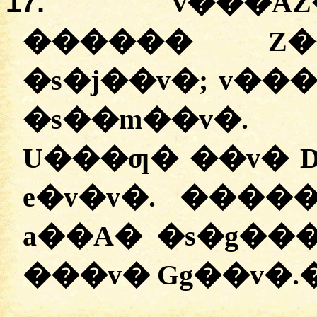
17.
v���AZ
������ Z�
�s�j��v�; v��
�s��m��v�.
U���ƣ� ��v� 
e�v�v�. ����
a��A� �s�g��
���v� Gg��v�.