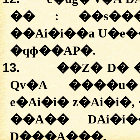
�� :
�
�s��
��Ai�i��a U�e�
�qɸ��AP�.
13.
��Z� D� 
Qv�A ����u
e�Ai�i� z�Ai�i�
��A�� DAi�i
D���A���,