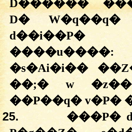
D������ ���
D� W�q��q�
d��i��P�
����u����
�s�Ai�i�� ��
��;
�
w �z��
��P��q� v�P�
25.
���P� d