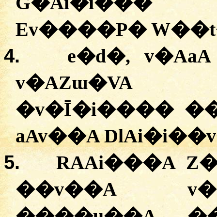
G�Ai�i��
�
��
Ev����P� W��t
4.
e�d�, v�Aa
v�AZɯ�VA
�
v�Ī�i���� ��
aAv��A DlAi�i��
5.
RAAi���A Z
��v��A v�
����u��A �