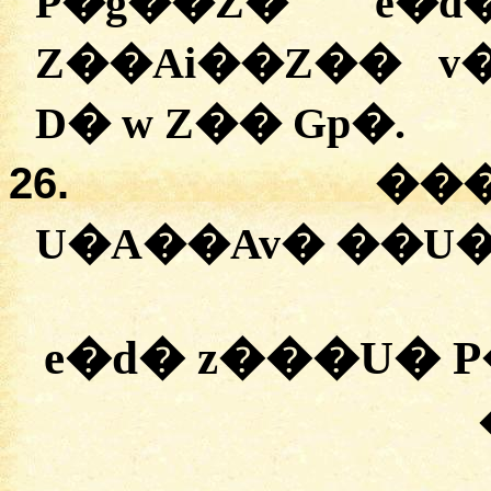
P�g��Z� e�d
Z��Ai��Z�� v
D� w Z�� Gp�.
26.
���
U�A��Av� ��U
e�d� z���U� 