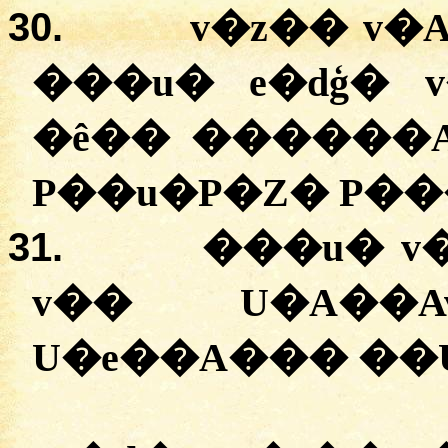
30.
v�z�� v�
���u� e�dģ� v
�ê�� ������
P��u�P�Z� P��
31.
���u� v
v�� U�A��
U�e��A��� ��