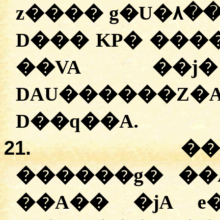
z���� g�U�۸��
D��� KP� ���
��VA ��
DAU������Z
D��q��A.
21.
�
�
������g� ��A�� D�أ
��A�� �jA e