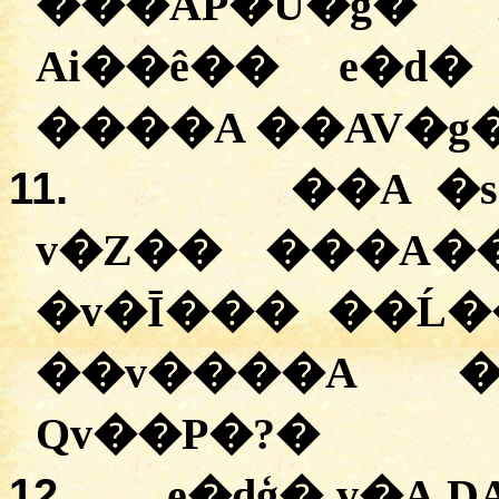
���AP�U�g�
Ai��ê�� e�d
����A ��AV�g
11.
��A �s
v�Z�� ���A�
�
v�Ī��� ��Ĺ�
��v����A ��
Qv��P�?
�
12.
e�dģ� v�A 