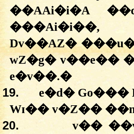
��AAi�i�A �
�
��Ai�i��, 
Dv��AZ� ���u� 
wZ�g� v��e�� �
e�v��.
�
19.
e�d� Go���
Wɪ�� v�Z�� ��
20.
v�� ��