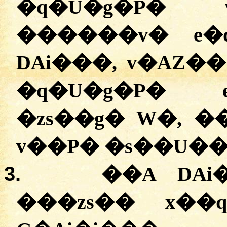
�q�U�g�P� 
������v� e�
DAi���, v�AZ�
�q�U�g�P� 
�
zs��g� W�, �
v��P� �s��U��
3.
��A DAi
���zs�� x�