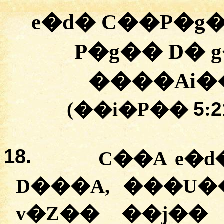
e�d� C��P�g�
P�g�� D�
����Ai��
(��i�P��
5
:
2
18.
C��A e�d
D���A, ���U�
v�Z�� ��j��