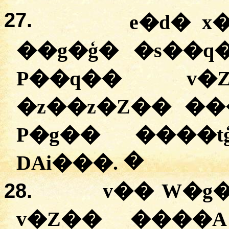
27.
e�d� x
��g�ģ� �s��q
P��q�� v�
�
z��z�Z�� ��
P�g�
�
����tģ
�
DAi���.
28.
v�� W�g�
v�Z�� ����A