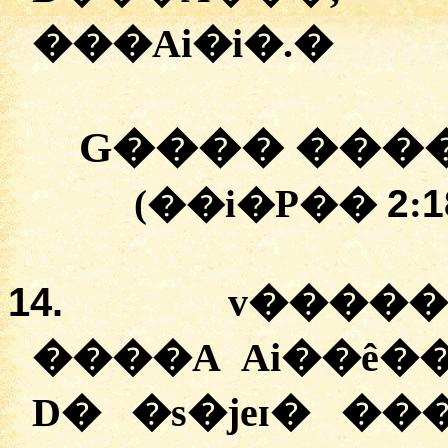
���Ai�i�.
�
G���� ���
(��i�P��
2
:
1
14.
v�����
����A Ai��ê�
D� �s�jeɪ� �