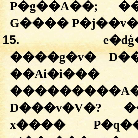
P�g��A��; �
G���� P�j��v�
15.
e�d
�
���g�v� D�
��Ai�i��
���������A
D���v�V�? �
x���� P�q