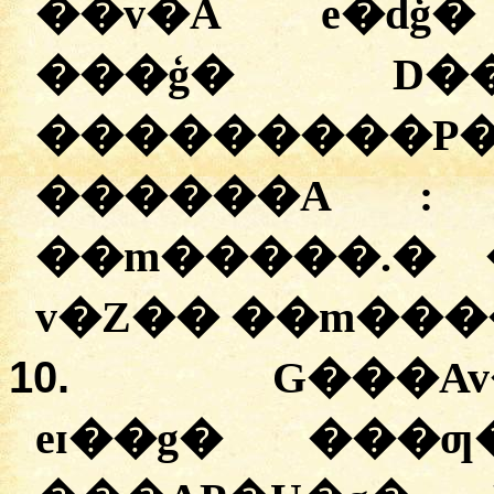
��v�A e�dģ�
���ģ� D��
���������P� z
������A 
��m�����.
�
�
v�Z�� ��m���
10.
G���Av
eɪ��g� ���ƣ