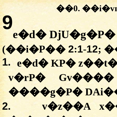
��0. ��i�
9
e�d� DjU�g�P
(��i�P��
2
:
1
-
12
; 
1.
e�d� KP� z��t
v�rP� Gv���
����g�P� DAi�
2.
v�z��A x�