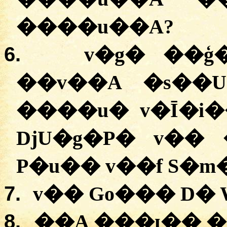
����u��A?
6.
v�g� ��ģ
��v��A �s��
����u� v�Ī�i
DjU�g�P� v�
P�u�� v��f S�m
7.
v�� Go��� D� 
8.
��A ���ɪ�� �