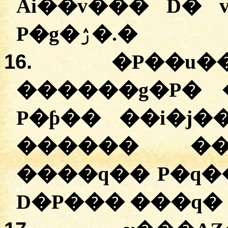
Ai��v��� D�
P�g�ۯ�.
�
16.
�
P��u�
������g�P� 
P�ƥ�� ��i�j�
������ ��
����q�� P�q�
D�P��� ���q� 