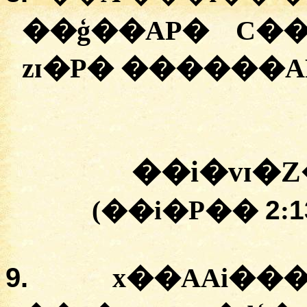
��ģ��AP� C�
zɪ�P� ������A
��i�vɪ�
(��i�P��
2
:
1
9.
x��AAi��