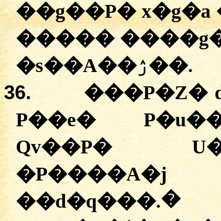
��g��P� x�g�a 
����� ����g
�s��A��ۯ��.
36.
���P�Z� 
P��e� P�u��
Qv��P� U
�P����A�j
�
��d�q���.