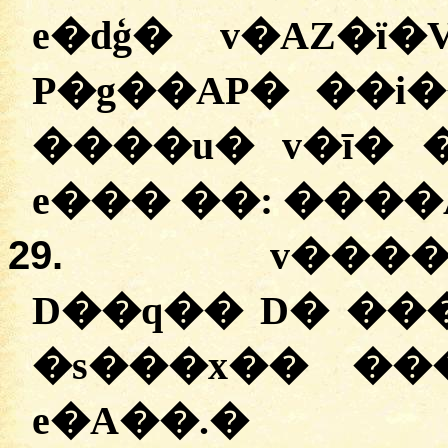
e�dģ� v�AZ�ï
P�g��AP� ��i
����u� v�ī� 
e��� ��:
�
���A
29.
v����
D��q�� D� ��
�s���x�� ���
e�A��.
�