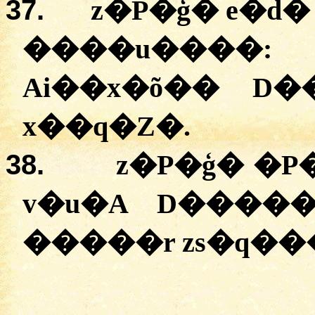
37.
z�P�ģ� e�d
����u�
Ai��x�õ�� D
x��q�Z�.
38.
z�P�ģ� �P
v�u�A D����
�����r zs�q��