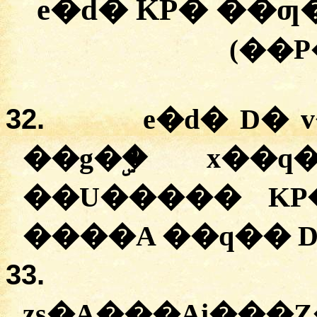
e�d� KP� ��ƣ
(��
32.
e�d� D� 
��g�ۣ� x��q
��U����� KP
����A ��q�� D
33.
zs�A���A