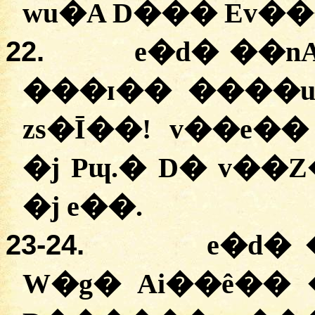
wu�A D��� Ev��
22.
e�d� ��n
���ɪ�� ����
zs�Ī��! v��e�
�j Pɰ.
�
D� v��Z
�j e��.
23
-24.
e�d�
W�g� Ai��ê�� 