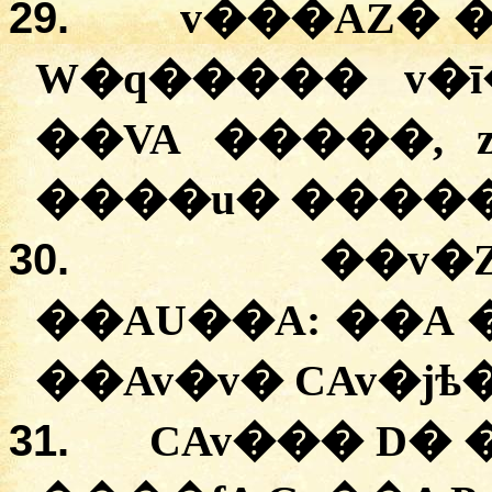
29.
v���AZ� 
W�q����� v�ī
��VA �����, 
����u� ������
30.
��v�
��AU��A: ��A
��Av�v� CAv�jѣ�
31.
CAv��� D� 