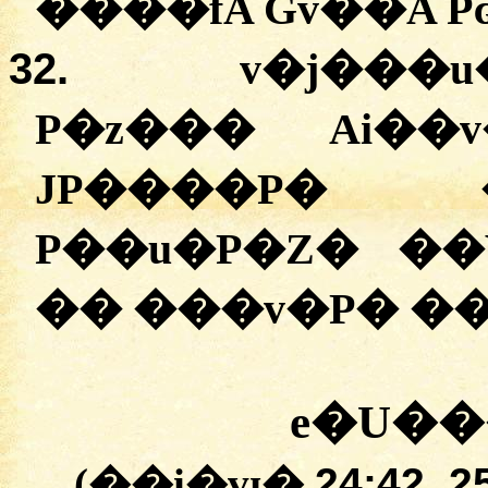
����fA Gv��A P
32.
v�j���u
P�z��� Ai��
JP����P� 
P��u�P�Z� �
�� ���v�P� ��
e�U��
(��i�vɪ�
24:42, 2