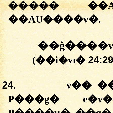
����� ��A
��AU����v�.
��ģ����v
(��i�vɪ�
24:29
24.
v�� �
P���g� e�v�
P����u� ��q�