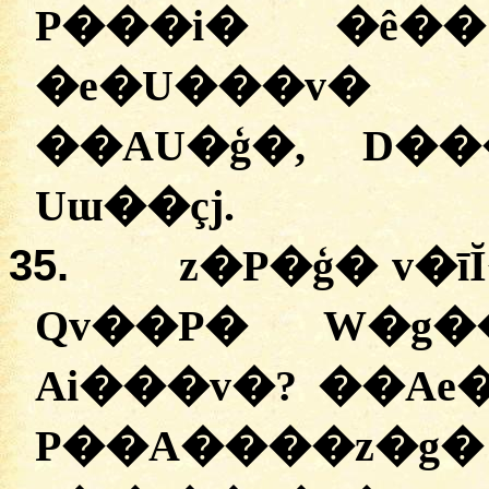
P���i� �ê��
�
e�U���v� 
��AU�ģ�, D�
Uɯ��çj.
35.
z�P�ģ� v�
Qv��P� W�g�
Ai���v�? ��Ae
P��A����z�g� 