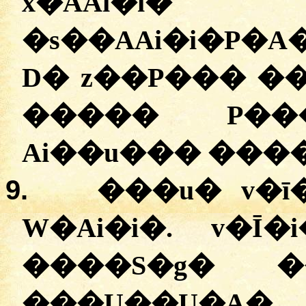
x�AAi�
�s��AAi�i�P�
D� z��P��� ��q�ۯ��. ��A 
����� P��
Ai��u��� ����
9.
���u� v�ī
W�Ai�i�. v�Ī
����S�g� ��
���U��U�A� 