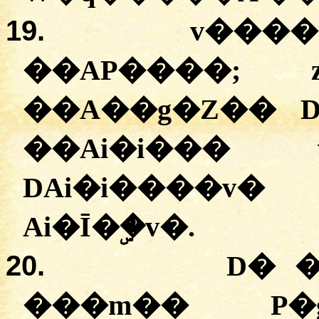
19.
v����
��AP����; 
��A��g�Z�� D
��Ai�i���
DAi�i����v�
Ai�Ī�ۣ�v�.
20.
D� �
���m�� P�