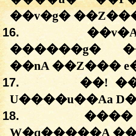
��v�g� ��Z���
16.
��v�
������g� �
��nA ��Z��� e
17.
��! �
U����u��Aa D�
18.
����
W�q�����A ��