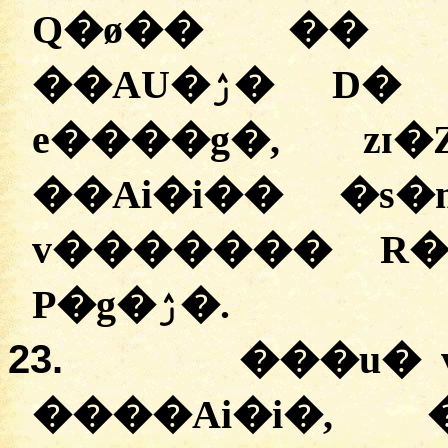
Q�ø�� �� 
��AU�ۯ� D� D���AP� v�AP�v�
e����g�, zɪ
��Ai�i�� �s
v������� R�
P�g�ۯ�.
23.
���u� 
����Ai�i�, 