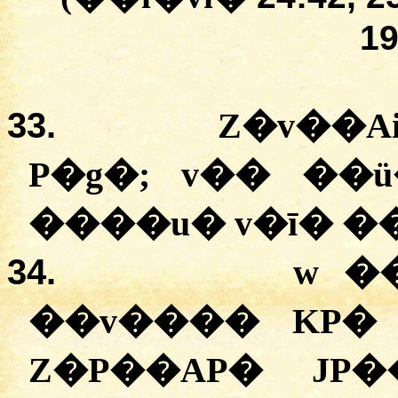
19
33.
Z�v��A
P�g�; v�� ��
����u� v�ī� �
34.
w �
��v���� KP�
Z�P��AP� JP