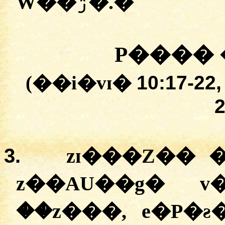
W��ۯ�.
�
P����
(��i�vɪ�
10:17
-22,
2
3.
zɪ���Z�� 
z��AU��g� v
��z���, e�P�ƨ