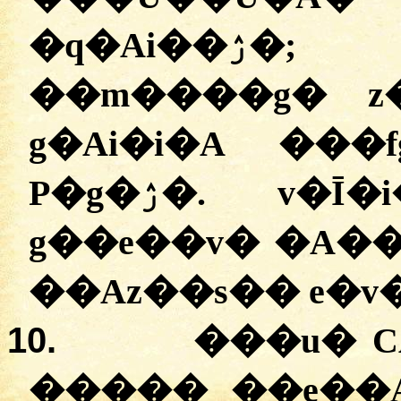
�q�Ai��ۯ�; v�ī� ����e�
��m����g� z
g�Ai�i�A ���
P�g�ۯ�. v�Ī�i���� �s���x��a
g��e��v� �A��
��Az��s�� e�v
10.
���u� C
����� ��e��A