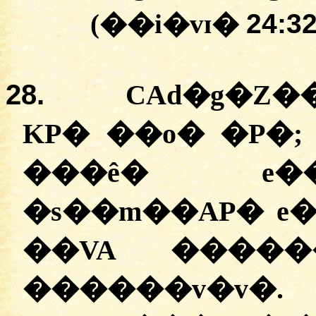
(��i�vɪ�
24:32
28.
CAd�g�Z�
KP� ��o� �P�;
���ê� e�
�s��m��AP� e�
��VA �����
������v�v�.