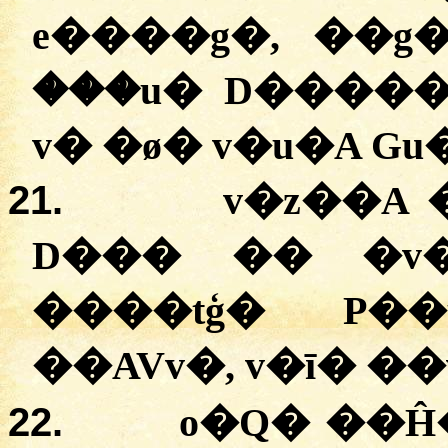
e����g�, ��g
���u� D����
v� �ø� v�u�A Gu
21.
v�z��A
D��
�
��
�
v
����tģ� P��
��AVv�, v�ī� �
22.
o�Q� ��Ĥ