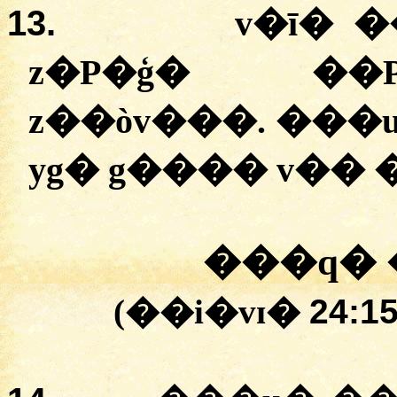
13.
v�ī� 
z�P�ģ� ��P
z��òv���. ���
yg� g���� v��
���q�
(��i�vɪ�
24:15