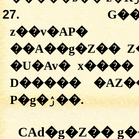
27.
G�
z��v�AP� zs�q�
��A��g�Z�� Z
�U�Av� x���� 
D����� �AZ�
P�g�ۯ��.
CAd�g�Z�� g