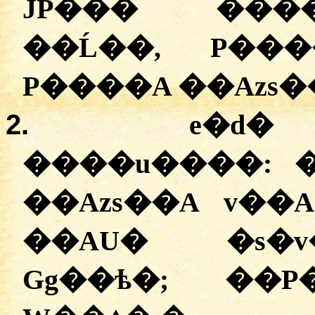
JP��� ��
��Ĺ��, P���
P����A ��Azs��
2.
e�d�
����u����:
��Azs��A v��
��AU� �s�v
Gg��ѣ�; ��P