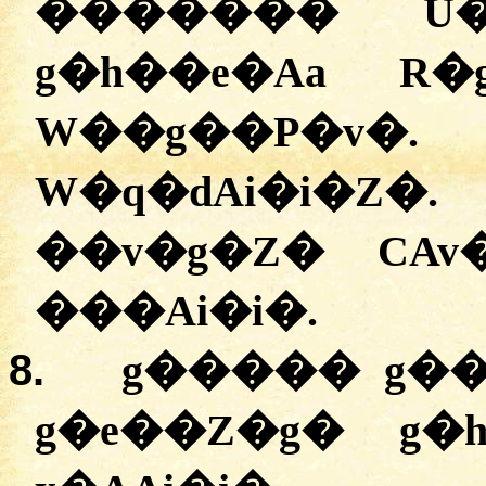
������� U�
g�h��e�Aa R�
W��g��P�v
W�q�dAi�i�Z
��v�g�Z� CA
���Ai�i�.
8.
g����� g��
g�e��Z�g� g�h�