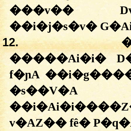
���v�� D
12.
�����Ai�i� 
f�ɲA ��i�g���
�s��V�
��i�Ai�i����
v�AZ�� fê� P�q�