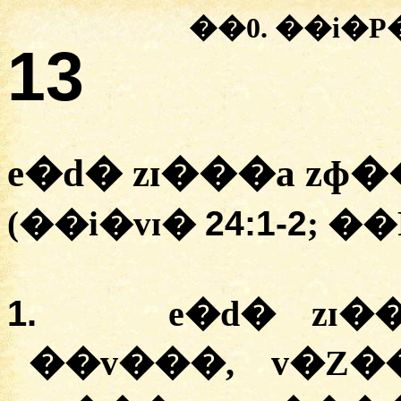
��0.
��i�P
13
e�d� zɪ���a zɸ
(��i�vɪ�
24:1-2
; �
1.
e�d� zɪ�
��v���, v�Z