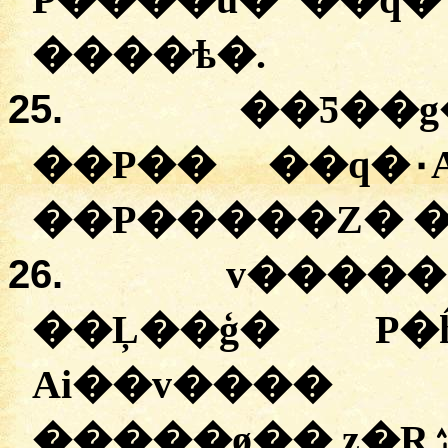
����ѣ�.
25.
��Ƽ��g
��P�� ��q�۰
26.
v�����
��Ļ��ģ� P�ĥ
Ai��v����