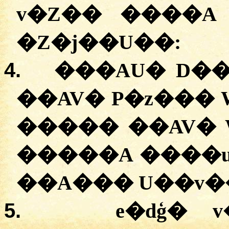
v�Z�� ����A
�Z�j��U��:
4.
�
��AU� D�
��AV� P�z��� W�q�ۯ��� 
����� ��AV� 
�����A ����u
��A��� U��v�
5.
e�dģ� 