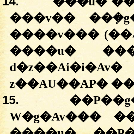
14.
���u�
�
�
���v�� ��ܼ�
����v��� (��A ��Z�ۯ�
����u� ���
d�z��Ai�i
z��AU��AP� ��
15.
��P��g
W�g�Av��� �
����u� ��P�