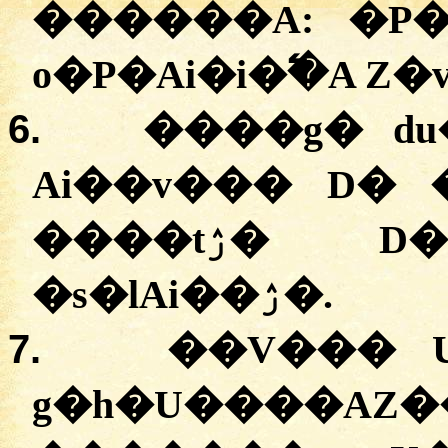
������A:
�
P
o�P�Ai�i�߱�A Z�
6.
����g� d
Ai��v��� D�
����tۯ� D� ����g�AP�
�s�lAi��ۯ�.
7.
��V��� 
g�h�U����