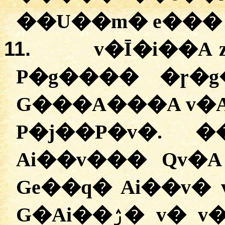
��U��m� e��� 
11.
v�Ī�i��A 
P�g���� �ɼ�g
G���A���A v�A 
P�j��P�v�. 
Ai��v��� Qv�
Ge��q� Ai��v� 
G�Ai��ۯ� v� v�ī� ���Ai�i� �U�g�