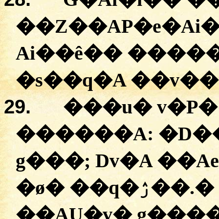
�
�Z��AP�e�Ai�
Ai��ê��
�
���
�
s��q�A
�
�v��
29.
�
��u�
v�P�
������A:
�
D�
g���
;
Dv�A
�
�A
�
ø�
�
�q�ۯ��
.
�
�
�AU�v�
g���