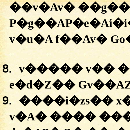
�
�v�Av�
�
�g��
P�g��AP�e�Ai�
v�u�A
f��Av�
Go
8.
v�����
v��
�
e�d�Z��
Gv��A
9.
�
���i�zs��
x
v�A
� �
���
�
�