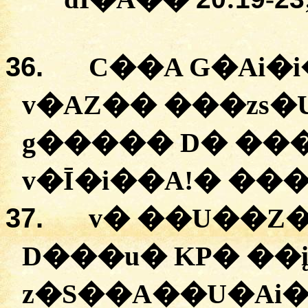
36.
C��A
G�Ai�
v�AZ��
�
��zs�
g�����
D�
�
�
v�Ī�i��A
!
�
�
��
37.
v�
�
�U��Z
D���u�
KP�
�
�
z�S��A��U�Ai�