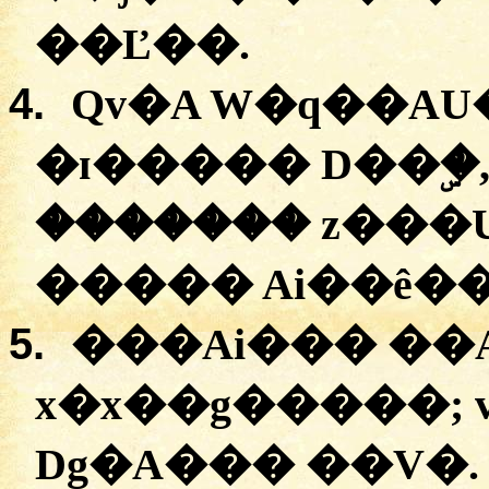
��Ľ��.
4.
Qv�A
W�q��AU�
�
ɪ�����
D��ۣ�
�
������
z���
�����
Ai��ê�
5.
���Ai��� �
�
x�x��g�����
;
Dg�A���
�
�V�