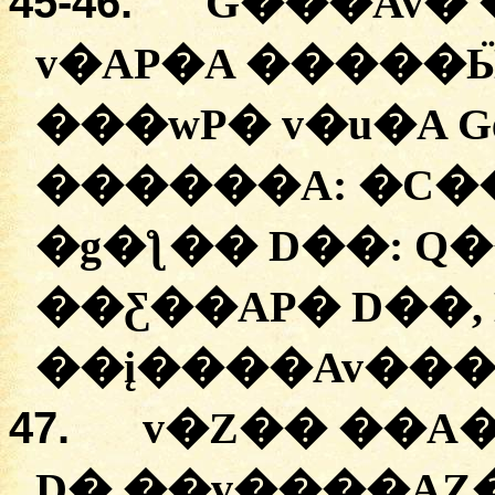
45
-46.
G���Av�
v�AP�A
�
����Ӹ
�
��wP�
v�u�A
G
������A:
�
C�
�
g�ƪ��
D��:
Q�
�
�Ƹ��AP�
D��,
�
�į����Av��
47.
v�Z��
�
�A
D� �
�v����AZ