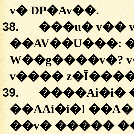
v�
DP�Av��
.
38.
�
��u�
v��
�
�AV��U���
:
W��g����v�
?
v��
��
z�Ĩ���
39.
����Ai�i� 
�
�AAi�i�
! �
�A�
�
�v�
�
����
��