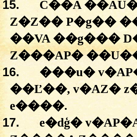
15.
C��A �
�AU�
Z�Z��
P�g��
�
��VA �
�g���
D
Z���AP�
�
�U�
16.
�
��u�
v�AP
��Ľ��,
v�AZ�
z
e����
.
17.
e�dģ
�
v�AP�