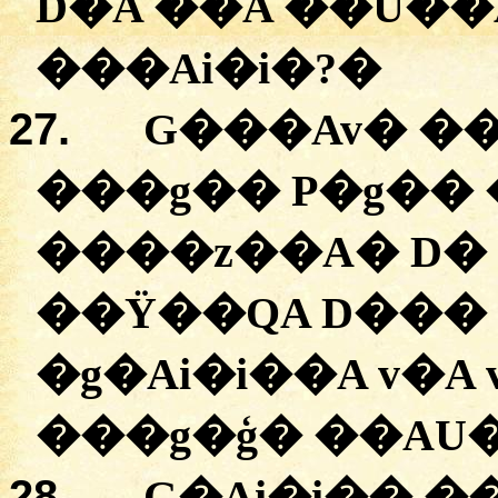
D�A ��A �
�U��
�
��Ai�i�
?
�
27.
G���Av�
�
�
��g��
P�g��
�
���z��A
� D�
��Ÿ��QA D���
�
g�Ai�i��A
v�A
��
�g�ģ�
�
�AU
28.
G�Ai�i��
�