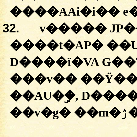
�
���AAi�i��
e
32.
v����� JP
�
���t�AP�
�
�
D����ï�VA
G��
���
v��
��Ÿ��
��AU�ۣ�, D���
�
�v�g�
�
�m