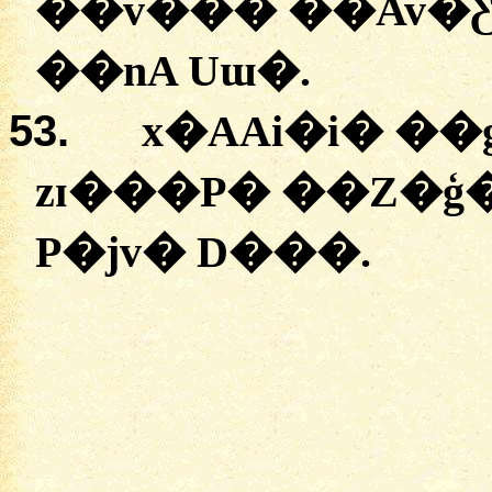
�
�v���
�
�Av�
�
�nA
Uɯ�.
53.
x�AAi�i�
�
�
zɪ���P� �
�Z�ģ
P�jv�
D���
.