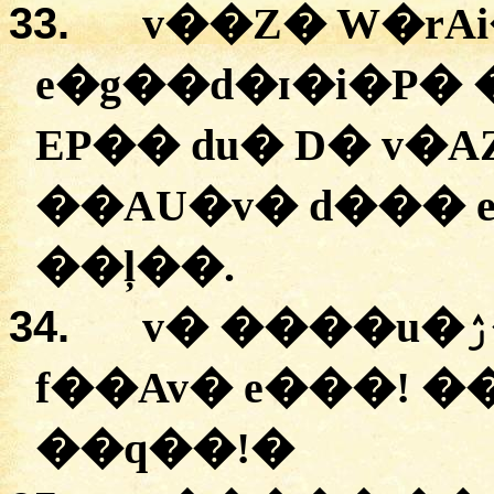
33.
v��Z�
W�rA
e�g��d�ɪ�i�P�
EP��
du�
D�
v�A
�
�AU�v�
d���
��ļ��.
34.
v�
�
f��Av�
e���
! 
�
�q��
!
�