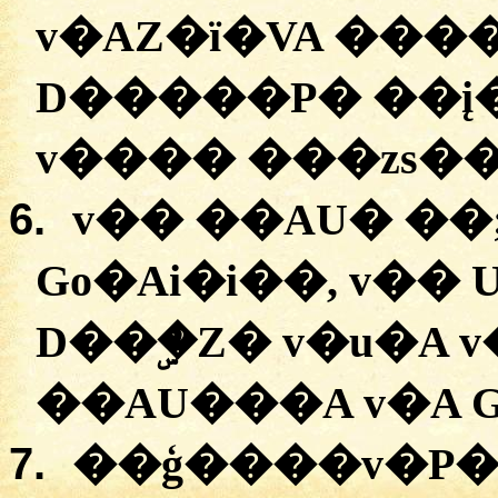
v�AZ�ï�VA
�
��
D�����P�
�
�į
v��
�� �
��zs�
6.
v��
��AU� ��
Go�Ai�i��
,
v��
D��ۣ�Z�
v�u�A
v
�
�AU���A
v�A
7.
�
�ģ����v�P