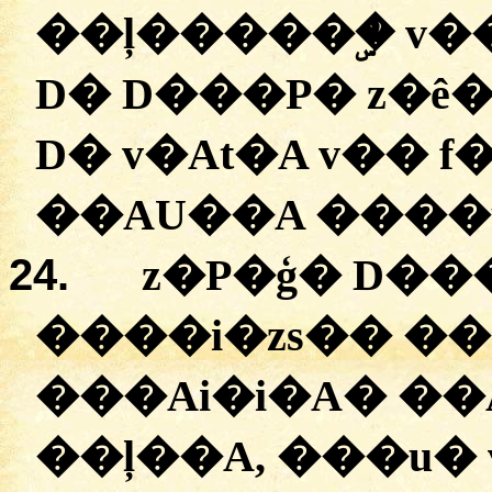
��ļ�����ۣ�
v�
D�
D���P�
z�ê
D�
v�At�A
v��
f
�
�AU��A
�
���
24.
z�P�ģ
�
D��
�
���i�zs��
��
���Ai�i�A� �
�
��ļ��A, �
��u�