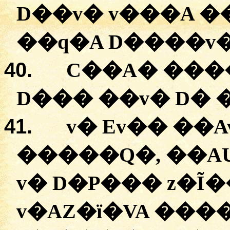
D��v�
v���A
�
�
�q�A
D����v
40.
C�
�A
�
�
��
D���
�
�v�
D� 
41.
v�
Ev��
�
�A
�
����Q�
, �
�A
v�
D�P���
v�AZ�ï�VA
����