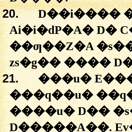
20.
D��i����
Ai�i�dP�A
� D�
C
�
�ƣ��Z�A
�
s�
zs�g��
���� D
21.
�
��u�
E���
�
��q��u�
�
�
���u�
D�� �
D�����A��
.
E