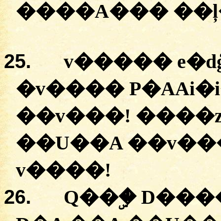
����A��� ��ļ
25.
v�����
e�d
�
v��
��
P�AAi�
�
�v���
! �
���
�
�U��A
�
�v��
v��
��!
26.
Q��ۣ�
D���