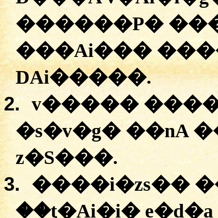
������P� ��
���Ai��� �
��
DAi�����
.
2.
v����� �
���
�
s�v�g�
�
�nA
�
z�S���
.
3.
�
���i�zs��
�
��ƫ
�Ai�i�
e�d�a