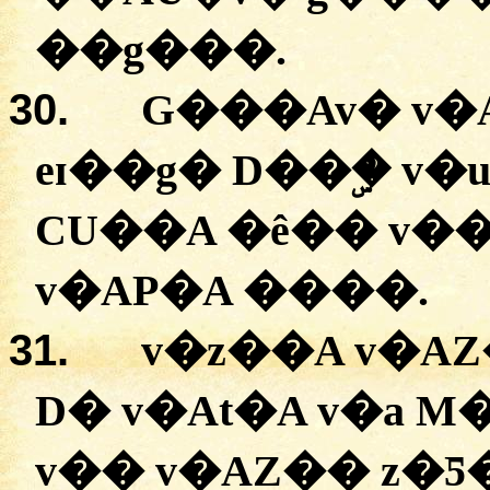
�
�g���
.
30.
G���Av�
v�
eɪ��g�
D��ۣ�
v�
CU��A
�
ê��
v�
v�AP�A
����.
31.
v�z��A
v�A
D�
v�At�A
v�a
M
v��
v�AZ��
z�Ƽ