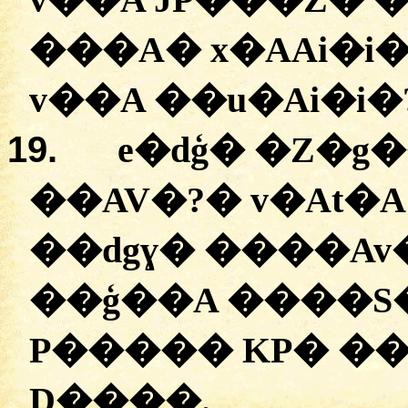
���A�
x�AAi�i
v��A
�
�u�Ai�i�
19.
e�dģ
�
�
Z�g
��AV�?
�
v�At�A
�
�dgɣ�
��
��Av
�
�ģ��A
�
���S
P�����
KP�
��
D����
.