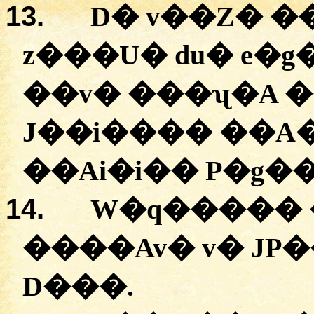
13.
D�
v��Z�
�
z���U�
du�
e�g
�
�v�
���ʯ�A �
J��i����
��A�
�
�Ai�i��
P�g�
14.
W�q�����
��
��Av�
v�
JP
D���
.