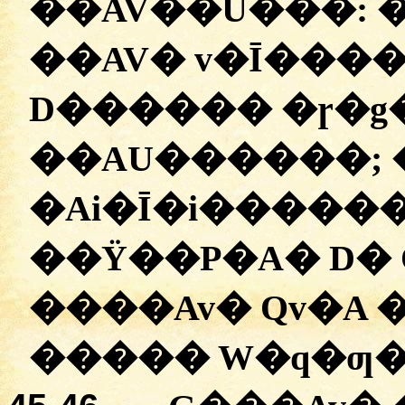
�
�AV��U���
:
��AV�
v�Ī���
D������
�ɼ�g
�
�AU������
;
�
Ai�Ī�i�����
��Ÿ��P�A� D�
��
��Av�
Qv�A
�
����
W�q�ƣ