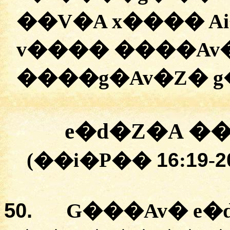
�
�V�A
x����
A
v��
�� ����Av
�
���g�Av�Z�
g
e�d�Z�A
�
�
(�
�i�P��
16
:
19
-
2
50.
G���Av�
e�