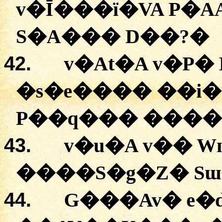
v�Ī���ï�VA
P�A
S�A���
D��?
�
42.
v�At�A
v�P�
�
s�e����
�
�i
P��q���
����
43.
v�u�A
v��
W
�
���S�g�Z�
Sɯ
44.
G���Av�
e�