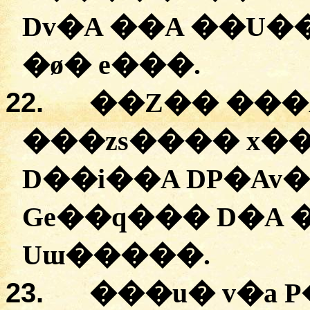
Dv�A
��A �
�U�
�
ø�
e���
.
22.
��Z�� ���
�
��zs����
x�
D��i��A
DP�Av
Ge��q���
D�A 
Uɯ�����
.
23.
�
��u�
v�a
P