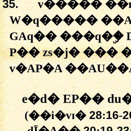
35.
v����� �
�
W�q�����
��A
GAq��
�
��q�ۣ�
P��
zs�j�
�
��
�
v�AP�A
�
�AU��
e�d�
EP��
du
(�
�i�vɪ�
28
:
16
-
2
dĪ�A��
20
:
19
-
23