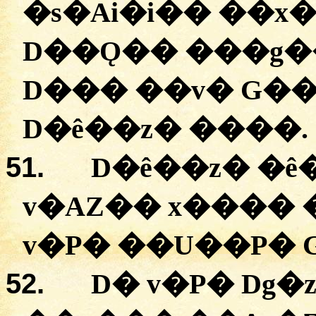
�
s�Ai�i��
�
�x�
D��Ǫ��
�
��g�
D���
�
�v�
G��
D�ê��z� ����.
51.
D�ê��z� �
ê
v�AZ��
x����
v�P�
�
�U��P�
52.
D�
v�P�
Dg�