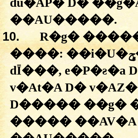
du�AP�
D� �
�g�
�
�AU�����
.
10.
R�g�
��
��
�
���
: �
�
dĪ���
,
e�P�ƨ�a
D
v�At�A
D�
v�AZ
D�����
�
�g�
�
�
����
��AV�