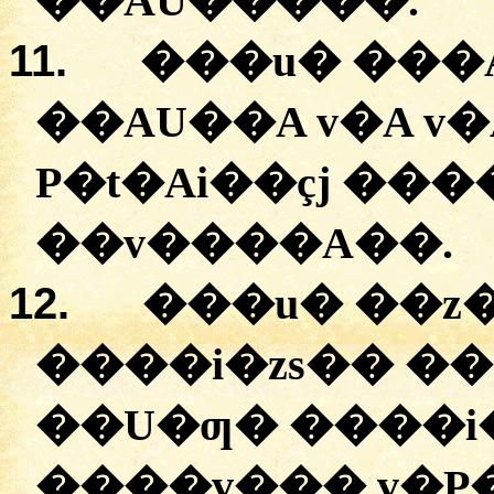
�
�AU�����
.
11.
�
��u�
���A
�
�AU��A
v�A
v�
P�t�Ai��çj
��
�
�
�v����A��
.
12.
�
��u�
�
�z
�
���i�zs��
��
�
�U�ƣ�
�
���i
����v���
v�P