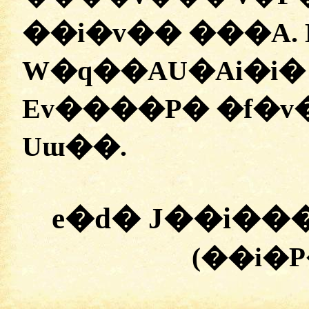
�
�i�v��
���A.
W�q��AU�Ai�i�
Ev����P�
�
f�v
Uɯ��.
e�d�
J��i��
(�
�i�