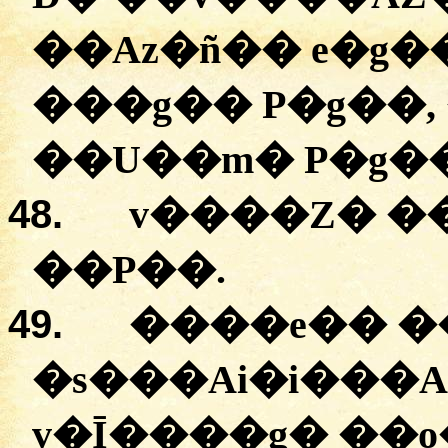
�
�Az�ñ��
e�g�
�
��g��
P�g��
,
�
�U��m�
P�g�
48.
v��
�
�Z�
�
�
�P��
.
49.
�
���e��
�
�
s���Ai�i���A
v�Ī����g�
�