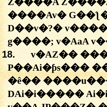
Z����A
Z����
��
��Av�
G��ƪ
D��v�
?
�
v���
g����
;
v�AaA
v�
18.
v�AZ��
��
P��Ai�ƥs���
��
�
ê��
�
���u��
DAi�i�����
Ai�
v��A
JP���Z�