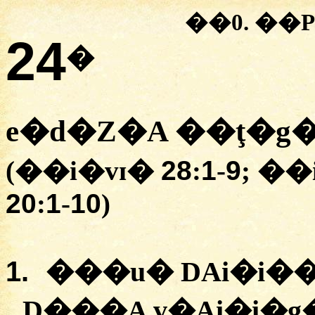
��0.
�
�
24
�
e�d�Z�A
�
�ţ�g
(�
�i�vɪ�
28
:
1
-
9
; �
�
20
:
1
-
10
)
1.
�
��u�
DAi�i�
D���A
v�Ai�i�g