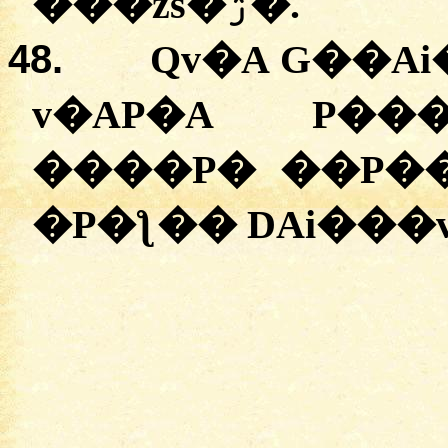
�
��zs�ۯ�
.
48.
Qv�A
G��Ai
v�AP�A
P���
�
���P�
�
�P�
�P�ƪ��
DAi��