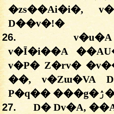
�
zs��Ai�i�
,
v�
D��v�
!
�
26.
v�u�A
v�Ī�i��A
��AU
v�P�
Z�rv�
�
v�
��,
v�Zɯ�VA
P�q��
�
��g�ۯ
27.
D�
Dv�A
, �