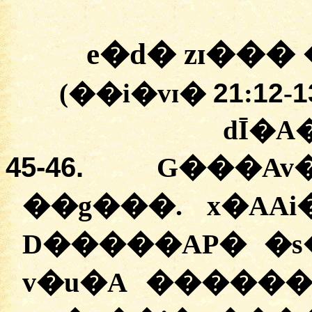
e�d�
zɪ��� 
(�
�i�vɪ�
21
:
12
-
1
dĪ�A
45-
46.
G���Av
�
�g���
.
x�AAi
D�����AP�
�
s
v�u�A
������