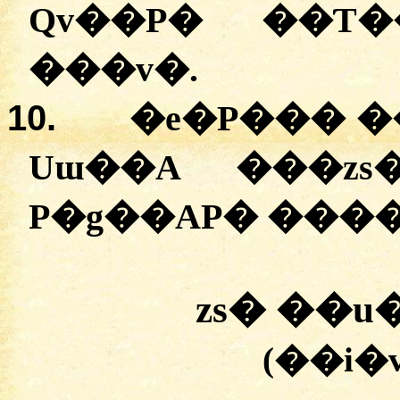
Qv��P�
��Ƭ
�
��v�
.
10.
�
e�P���
�
Uɯ��A
�
��zs
P�g��AP�
�
��
zs�
�
�u
(�
�i�