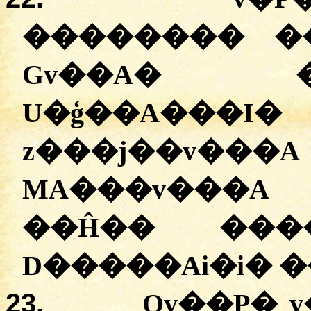
�
�
������
�
Gv��A
� 
U�ģ��A���I�
z���j��v���A
MA���v���A
�
�Ĥ��
�
��
D�����Ai�i�
�
23.
Qv��P�
v