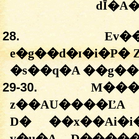
dĪ�A
28.
Ev�
e�g��d�ɪ�i�P�
�
s��q�A
�
�g�
29
-30.
M���
z��AU����ĽA
D� �
�x��Ai�i
v�u�A
D����