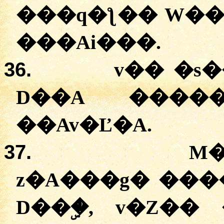
�
��q�ƪ��
W��
��
�Ai���
.
36.
v��
�
s
D��A
�
����
��Av�Ľ�A.
37.
M
z�A���g�
�
��
D��ۣ�,
v�Z��
�