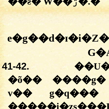
�
�ƨ�
W��ۯ�.
�
e�g��d�ɪ�i�Z
G�
41-4
2.
�
�U
�
õ��
�
���g�
v��
g�q���
�
�
���i�zs���