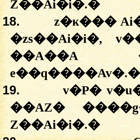
Z��Ai�i�
.
�
18.
z�ĸ���
Ai
�
zs��Ai�i�
,
v�
��A��A 
e��q����Av�
.
�
19.
v�P�
v�u
�
�AZ�
�
���g
Z��Ai�i�
.
�