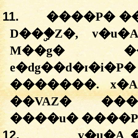
11.
�
���P�
�
D��ۣ�Z�
,
v�u�
M��g�
�
e�dg��d�ɪ�i�P�
�
������
.
x�A
�
�VAZ�
�
��
�
���u�
�
���
12.
v�u�A
�