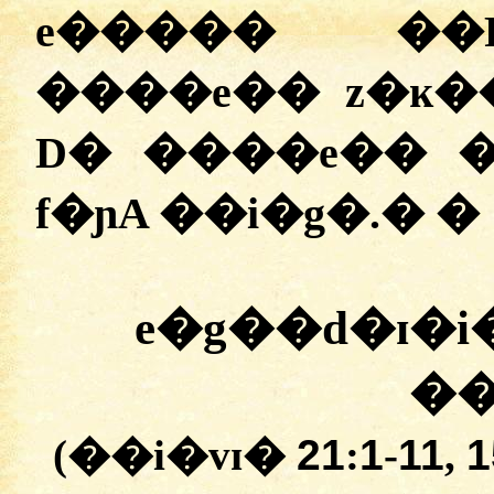
e�����
��P
�
���e��
z�ĸ�
D� �
���e��
f�ɲA �
�i�g�
.
�
�
e�g��d�ɪ�i
�
(�
�i�vɪ�
21
:
1
-
11
,
1