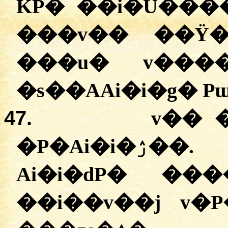
KP�
�
�i�U���
���
v��
��Ÿ�
�
��u�
v��
�
s��AAi�i�g�
Pɯ
47.
v��
�P�Ai�i�ۯ��
Ai�i�dP�
����
�
�i��v��j
v�P