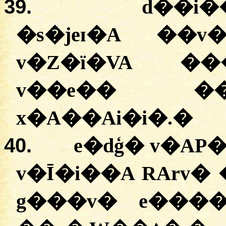
39.
d��i�
�
s�jeɪ�A
�
�v
v�Z�ï�VA
���
v��e��
��
x�A��Ai�i�
.
�
40.
e�dģ
�
v�AP�
v�Ī�i��A
RArv�
g�
�
�v�
e����