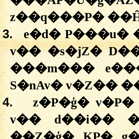
z��q���P�
�
�
3.
e�d�
P���u�
v��
�
s�jZ�
D�
�
��m���
e�
S�nAv�
v�Z��
�
4.
z�P�ģ
�
v�P�
v��
d��i��
�
�Z�ģ�
KP�
g