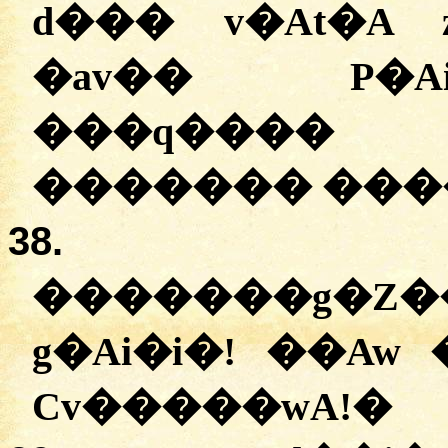
d���
v�At�A
�
av��
P�A
�
��q����
v
�
������
�
��
38.
�
������g�Z�
g�Ai�i�
! �
�Aw
Cv�����wA
!
�