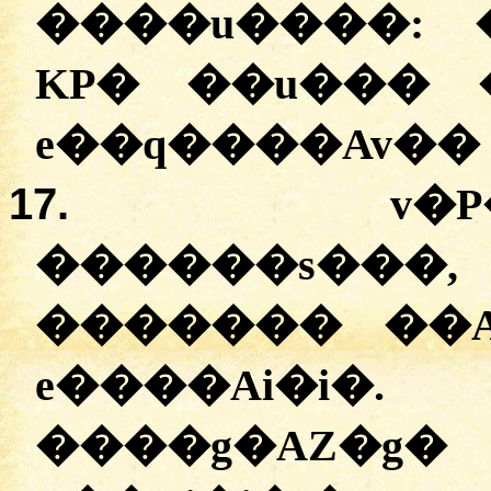
�
���u����
:
KP�
�
�u���
�
e��q����Av�
�
17.
v�
�
�
����s���
�
������
�
�
e����Ai�i�
�
���g�AZ�g�