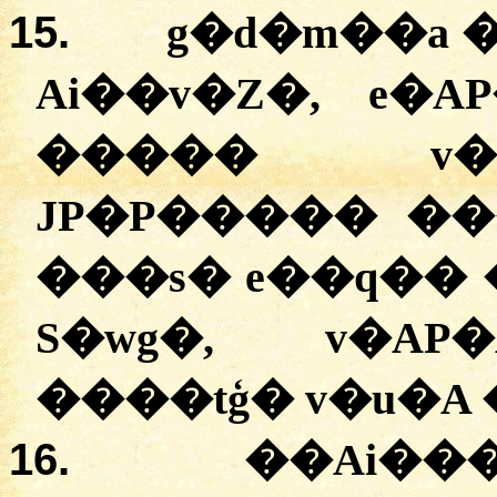
15.
g�d�m��a
Ai��v�Z�
,
e�A
��
���
v
JP�P�����
�
�
�
��s�
e��q��
S�wg�
,
v�AP�
�
���tģ�
v�u�A
16.
�
�Ai��