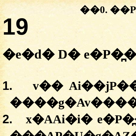
��0.
�
�
19
�
e�d�
D�
e�P�̪
1.
v��
Ai��jP�
�
���g�Av���
2.
x�AAi�i�
e�P�
�
��AP�U�g�AZ