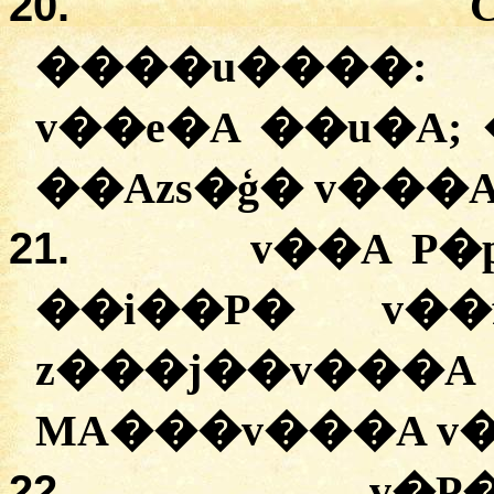
20.
�
���u����
:
v��e�A
�
�u�A
;
�
�Azs�ģ�
v���
21.
v��A
P�
�
�i��P�
v��
z���j��v���A
MA���v���A
v
22.
v�P