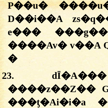
P��u� ����u
D��i��A zs�q
e��� ���g��
����Av� v��A 
�
23.
dĪ�A��� 
����z��Z�� G
�
��ƫ�Ai�i�a