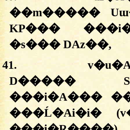
��m����� Uɯ
KP��� ���i
�s��� DAz��,
41.
v�u�A
D����� S
���i�A��� ��
�
��Ĺ�Ai�i� 
�
��i�R���
�
)