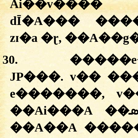
Ai��v���� 
dĪ�A��� ��
zɪ�a �ɽ, ��A��
30.
�
����e
JP���. v�� �
e�������, v
��A��A ����