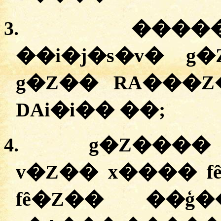
3.
����
��i�j�s�v� g
g�Z�� RA���Z
DAi�i�� ��;
4.
g�Z����
v�Z�� x���� f
fê�Z�� ��ģ�