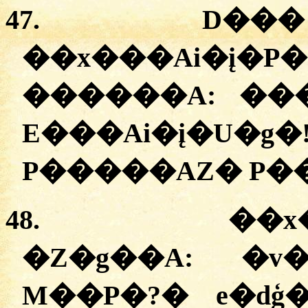
47.
D��� 
��x���Ai�į�
������A:
�
�
E���Ai�į�U�g
P�����AZ� P�
48.
��x�
�Z�g��A:
�
v
M��P�?
�
e�dģ