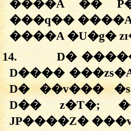
����A �� P�
���q�� ����A
����A �U�g� z
14.
D� ����
D���� ���zs�A 
D� ��v��� �s
D�� z�T�; �
JP����Z� ���