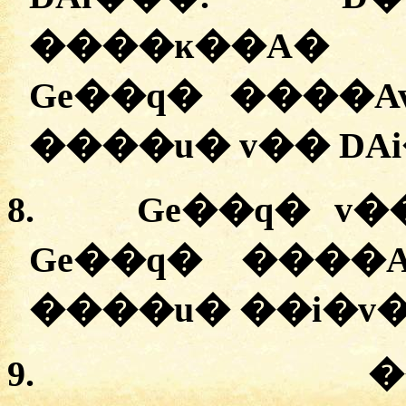
����ĸ��A�
Ge��q� ����
����u� v�� DA
8.
Ge��q� v�
Ge��q� ����
����u� ��i�v�
9.
�