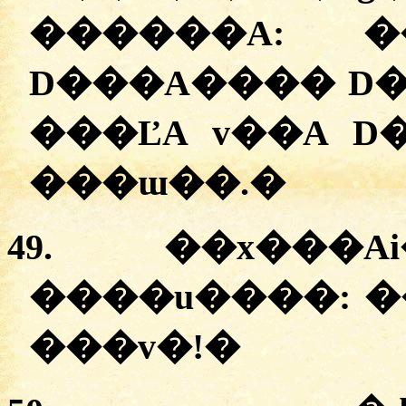
������A:
�
D���A���� D�A
���ĽA v��A D�
���ɯ��.
�
49.
��x���Ai�
����u����:
�
���v�!
�