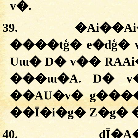
v�.
39.
�
Ai��A
����tģ� e�dģ� 
Uɯ� D� v�� RAAi
���ɯ�A. D� 
��AU�v� g����
��Ī�i�g� Z�g� 
40.
dĪ�A