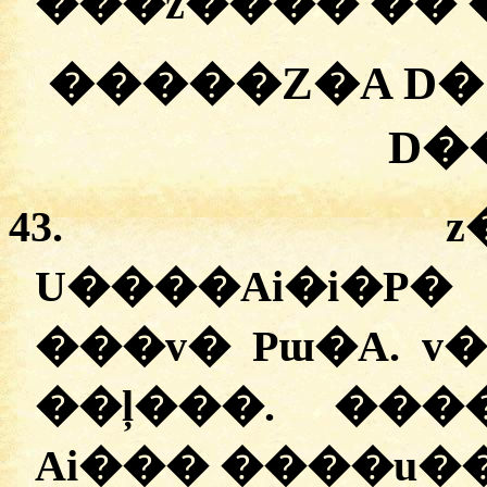
�
��z���
�
��
�����Z�A D�
D�
43.
z
U����Ai�i�P
���v� Pɯ�A. 
��ļ���.
�
��
Ai��
�
����u���