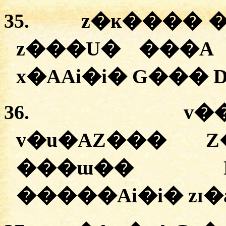
35.
z�ĸ���� �
z���U� ���A
x�AAi�i� G��� 
36.
v��
v�u�AZ��� Z
���ɯ�� 
�
����Ai�i� zɪ�a