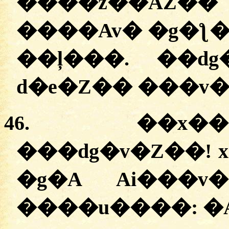
����z��AZ��
����Av� �g�ƪ�
��ļ���. ��dg
d�e�Z�� ���v�
46.
��x��
�
��dg�v�Z��! 
�g�A Ai���v�
����u����:
�