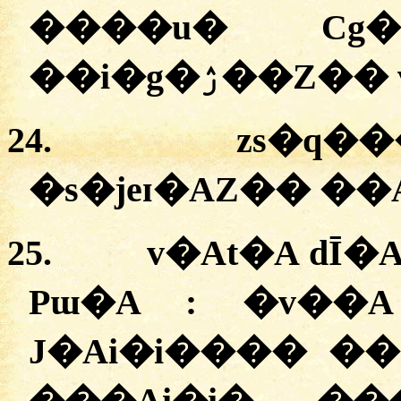
����u� Cg�
��i�g�ۯ�
24.
zs�q�
�s�jeɪ�AZ�� �
25.
v�At�A dĪ
Pɯ�A :
�
v��A
J�Ai�i���� �
���Ai�i� ���