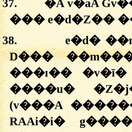
37.
�A v�aA Gv�
��� e�d�Z�� �
38.
e�d� ��
D��� ��m���
���ɪ��
�
v�ī�
����u� �Z�
(v���A �����
RAAi�i� g����