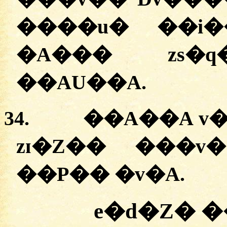
����u� ��i��
�A��� zs�q
��AU��A.
34.
��A��A v�
zɪ�Z�� ���v
��P�� �v�A.
e�d�Z� 