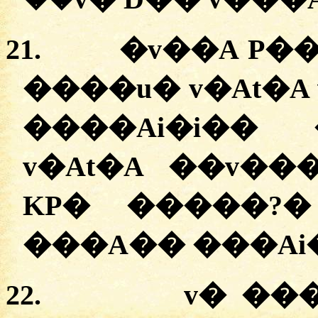
21.
�
v��A P��
����u� v�At�A
�
���Ai�i�
�
�
v�At�A ��v�
KP� �����?
�
�
��A�� ���Ai�
22.
v� ��