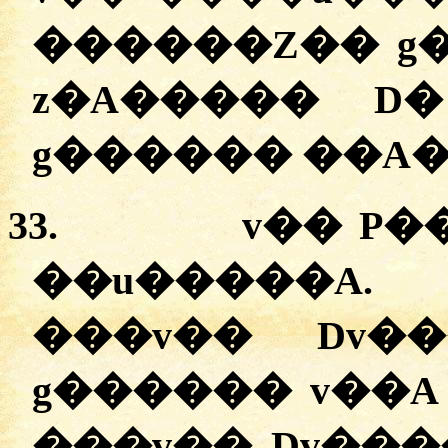
������Z�� g�
z�A����� D�
g������ ��A�
33.
v�� P�
��u�����A
���v�� Dv�
g������ v��A z�Rۯ��Ai�i�,