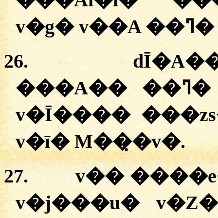
v�g
26.
dĪ�A��
�
��A�� ��ߣ� �v�A Gz�̣�. ���u�
v�Ī���� ���zs
v�ī� M��̣�v�.
27.
v�� ����e
v�j���u� v�Z