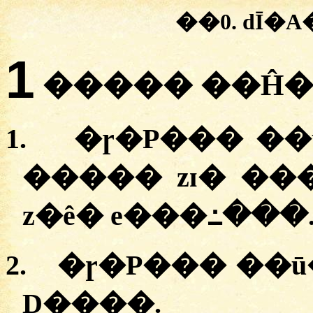
��0.
dĪ�A
1
����� ��Ĥ�
1.
�ɼ�P��� ��
����� zɪ� ��
z�ê� e���߸���
2.
�ɼ�P��� ��ū
D����.