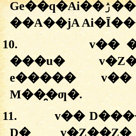
Ge��q�Ai��ۯ�� Rg�� Ge��q�
��A��jA Ai�Ī�
10.
v�� �
���u� v�Z�
e����� v��
M��̯�ƣ�.
11.
v�� D���
D� v�Z��Z