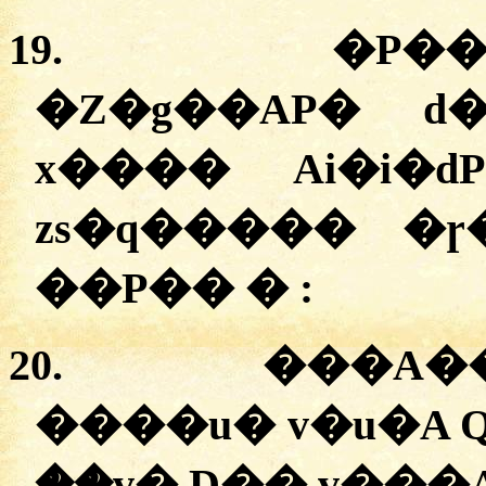
19.
�
P��
�Z�g��AP� d�
x���� Ai�i�d
zs�q����� �ɼ
��P�� � :
20.
�
��A��
����u� v�u�A Q
��v� D�� v���