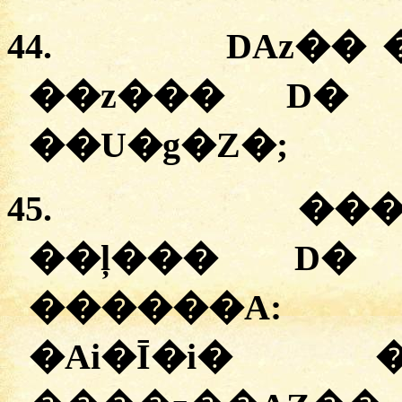
44.
DAz�� 
��z��� D� 
��U�g�Z�;
45.
����
��ļ��� D�
������
�Ai�Ī�i� 