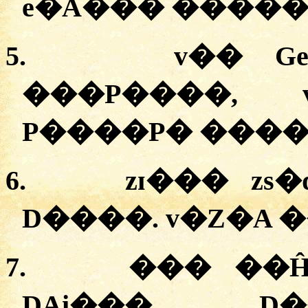
e�A��� �����
5.
v�� G
���P����, 
P����P� ����
6.
zɪ��� zs
D����. v�Z�A �
7.
��� ��
DAi���. D�