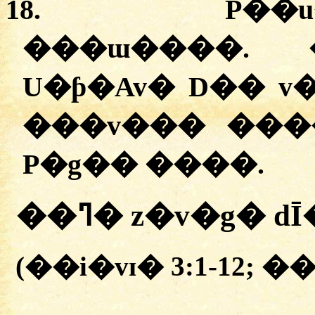
18.
P��u�
���ɯ����. 
U�ƥ�Av� D�� v
���v��� ���
P�g�� ����.
��ߣ� z�v�g�
(��i�vɪ�
3:1-12
; �