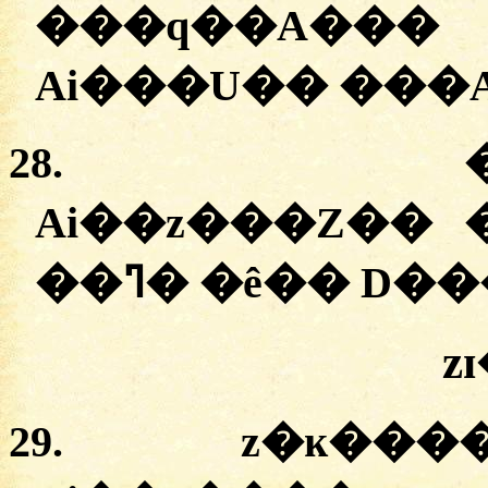
���q��A��� 
Ai���U�� ���A
28.
�
Ai��z���Z�� �
��ߣ� �ê�� D
z
29.
z�ĸ���