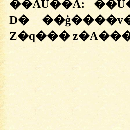
��AU��A: ��
D� ��ģ����v�