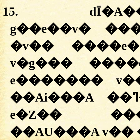
15.
dĪ�A
g��e��v� ��
�
v�� ����e�
v�g��� ����
e������� v�
e�Z�� ��
��AU���A v��