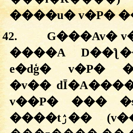
����u� v�P� �
42.
G���Av� v
����A D��ƪ�
e�dģ� v�P� 
�
v�� dĪ�A���
v��P� ��� �
����tۯ�
�
(v�