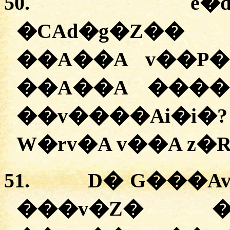
50.
e�d
�
CAd�g�Z��
��A��A v��P
��A��A ����
��v����Ai�i�
51.
D� G���A
�
��v�Z� �