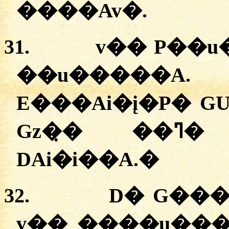
����Av�.
31.
v�� P��u
��u�����A
E���Ai�į�P� GU�إ�� P�g��� S�
Gz�̣� ��ߣ� �A��� ��A��
DAi�i��A.
�
32.
D� G���
v�� ����u��