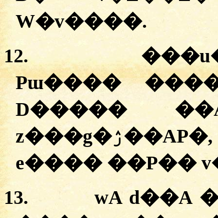
W�v����.
12.
���u�
Pɯ���� ����
D����� ��
z���g�ۯ��AP�, zɪ�aA �s��V�A
e���� ��P�� v
13.
wA d��A 