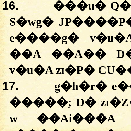
16.
���u� Q
S�wg� JP����P
e����g� v�u�
��A ��A�� D
v�u�A zɪ�P� CU�
17.
g�h�r� e
�����; D� zɪ�
w ��Ai���A 