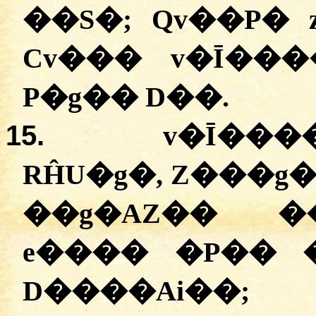
��S�; Qv��P� 
Cv��� v�Ī��
P�g�� D��.
15.
v�Ī���
RĤU�g�, Z���g
��g�AZ�� �
e���� �P�� 
D����Ai��;