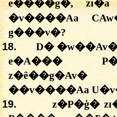
e����g�, zɪ
�v����Aa CA
g���v�?
18.
D� �w��Av
e�A��� P�
z�ê��g�Av�
��v����Aa U�v�
19.
z�P�ģ� z