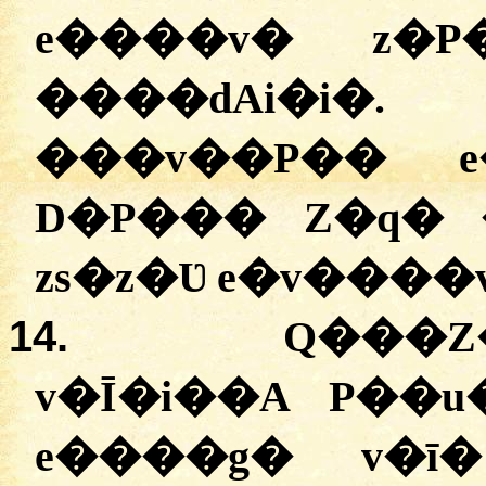
e����v� z�P
����dAi�i�
���v��P�� e
D�P��� Z�q� 
zs�z�Ʋ e�v����
14.
Q���Z
v�Ī�i��A P��
e����g� v�ī