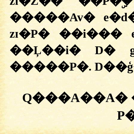
zɪ�Z�� ��P�ۣ
�����Av� e�d
zɪ�P� ��i��� 
��Ļ��i� D� 
�����P�. D��ģ
Q���A��A� 
P