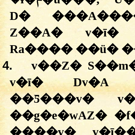
D� ���A���
Z��A� v�ī� 
Ra���� ��ü� �
4.
v��Z� S��m
v�ī� Dv�A 
��Ƽ���v� v
��g�e�wAZ� �f
����v� v�ī�