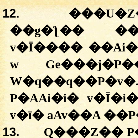
12.
���U�Z
��g�ƪ�� ��
v�Ī���� ��Ai�
w Ge���j�P
W�q��q��P�v
P�AAi�i� v�Ī�
v�ī� aAv��A ��P
13.
Q���Z�� P