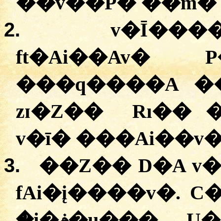
��v��P� ��m� 
2.
v�Ī���
ft�Ai��Av� 
���q����A �
zɪ�Z�� Rı�� 
v�ī� ���Ai��v�
3.
��Z�� D�A v�
fAi�į����v�. C
�ɨ�ݥ�u���, U�����v�A ��i�g��