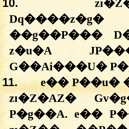
10.
zɪ�
Dq����z�g�
��g��P��� D
z�u�A JP��
G��Ai���U� P�
11.
e�� P��u�
zɪ�Z�AZ� Gv
P�g��A. e�� P