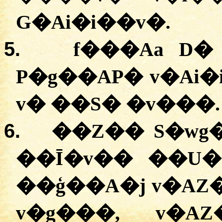
G�Ai�i��v�.
5.
f���Aa D�
P�g��AP� v�Ai�
v� ��S� �v���.
6.
��Z�� S�wg
��Ī�v�� ��U�
��ģ��A�j v�AZ
v�g���, v�A