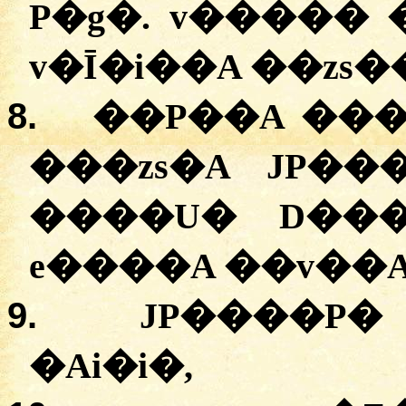
P�g�. v����� 
v�Ī�i��A ��zs�
8.
��P��A ���
���zs�A JP�
����U� D���
e����A ��v��A
9.
JP����P�
�Ai�i�,