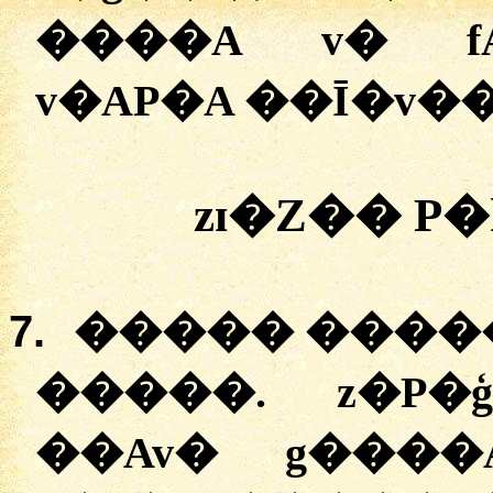
����A v� fA
v�AP�A ��Ī�v�
zɪ�Z�� P
7.
����� �����
�����. z�P�
��Av� g����