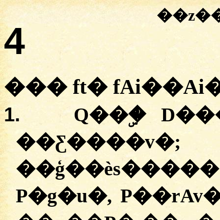
��z�
4
��� ft� fAi��Ai
1.
Q��ۣ� D��
��Ƹ����v�;
��ģ��ès���
P�g�u�, P��rA