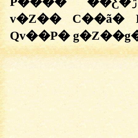
P���� ��Ƹ�ۯ��A� D���AP�Z�
v�Z�� C��ã� 
Qv��P� g�Z��g