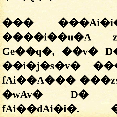
��� ���Ai�
����i��u�A 
Ge��q�, ��v� 
��i�j�s�v� �
fAi��A��� ���zs�ۯ��A� Ge��q�
�wAv� D� ��
fAi��dAi�i�