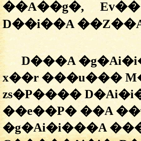
��A��g�, Ev�
D��i��A ��Z��A
D���A �g�Ai�i
x��r ���u��� 
zs�P���� D�Ai�
��e��P� ��A ��
�g�Ai�i���A ��