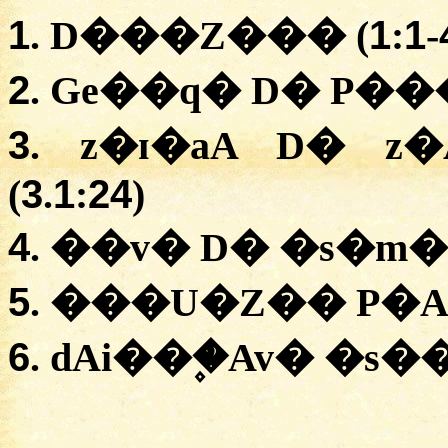
1
1
1
. D���Z��� (
:
-
2
. Ge��q� D� P��
3
. z�ɪ�aA D� z
3
1
24
(
.
:
)
4
. ��v� D� �s�m� 
5
. ���U�Z�� P�A
6
. dAi��۪�Av� �s�