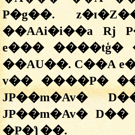
P�g��. z�ɪ�
��AAi�i��a Rj
e��� ����tģ� 
��AU��. C��A e
v�� ����P� �
JP��m�Av� D
JP��m�Av� D��
�P�ƪ��.