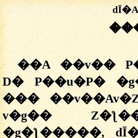
dĪ�
��
��A ��v�� P
D� P��u�P� �g
��� ��v��Av�
v�g�� Z�ƪ�
�g�ƪ�����, dĪ