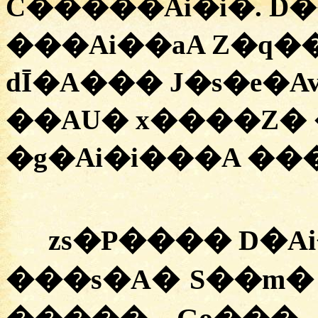
C�����Ai�i�. D
���Ai��aA Z�q�
dĪ�A��� J�s�e�A
��AU� x����Z� 
�g�Ai�i���A ���
zs�P���� D�Ai
���s�A� S��m�