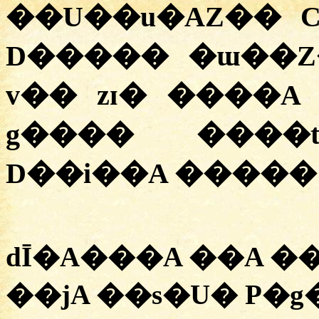
��U��u�AZ�� C
D����� �ɯ��Z
v�� zɪ� ����A
g���� ����
D��i��A �����
dĪ�A���A ��A �
��jA ��s�U� P�g