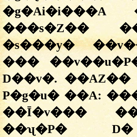
�g�Ai�i���A
���s�Z�� �
�s���y� ��v�
��� ��v��u�P
D��v�. ��AZ��
P�g�u� ��A: ��
��Ī�v��� ��
��ʯ�P� D� 