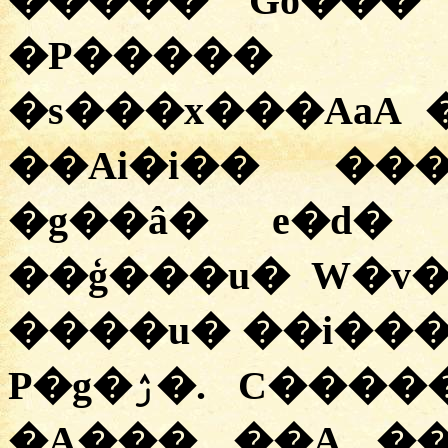
����� Go���
�P����� 
�s���x���AaA 
��Ai�i�� ���q�ۯ�. �� 
�g��â� e�d�
��ģ���u� W�v�
����u� ��i���
P�g�ۯ�. C�����Aa Z��P� z�S�ƪ��
�A��� ��A ��