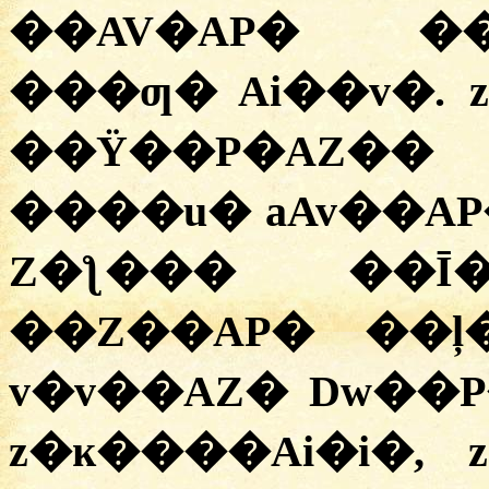
��AV�AP� �
���ƣ� Ai��v�. 
��Ÿ��P�AZ��
����u� aAv��AP�
Z�ƪ��� ��Ī�
��Z��AP� ��ļ
v�v��AZ� Dw��P� ����
z�ĸ����Ai�i�, 