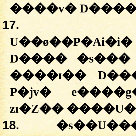
�
���v�
D���
17.
U��ø��P�Ai�i�
D����
�
s���
����ɪ��
D��
P�jv�
e����g
zɪ�Z��
�
���U�
18.
�
s��U��