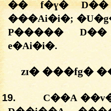
��
f�ɣ�
D��
���Ai�i�; �U�
P�����
D�
e�Ai�i�
.
zɪ�
�
��fg�
�
19.
C��A �
�v