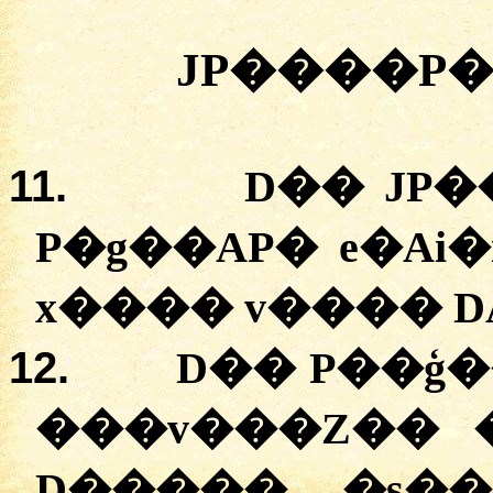
JP����P�
11.
D�� JP
P�g��AP�
e�Ai�
x����
v��
��
D
12.
D��
P��ģ�
�
��v���Z��
D�����
�
s�