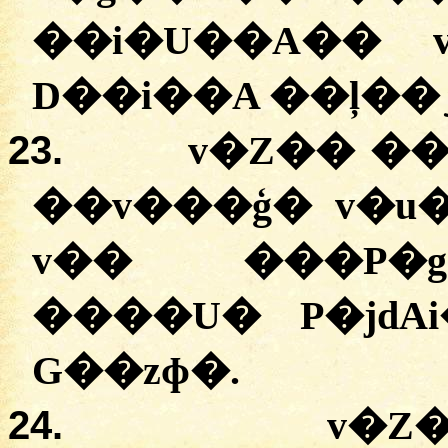
�
�i�U��A��
D��i��A
23.
v�Z��
�
�
�
�v���ģ�
v�u
v��
�
��P�
�
���U�
P�jdA
G��zɸ�
.
24.
v�Z