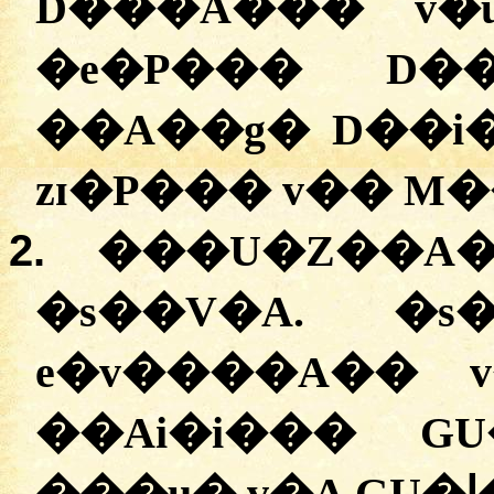
D���A���
v�
�
e�P���
D�
�
�A��g�
D��i
zɪ�P���
v��
M�
2.
�
��U�Z��A
�s��V�A. �
e�v����A��
�
�Ai�i���
���u�
v�A
G