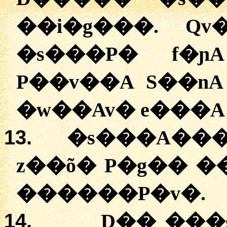
�
�i�g���
.
Qv
�
s���P�
f�ɲ
P��v��A
S��nA
�
w��Av�
e���A
13.
�s���A���
z��õ�
P�g��
�
�
�����P�v�
.
14.
D�� �
��