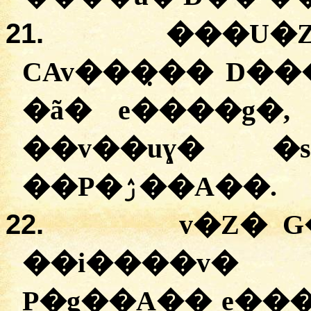
21.
�
��U�
CAv���̣��
D��
�ã�
e����g�
�
�v��uɣ�
�
�
�P�ۯ��A��
.
22.
v�Z�
G
�
�i����v�
P�g��A��
e��