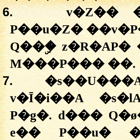
6.
v�Z��
�
P��u�Z�
�
�v�P
Q��ۣ�
z�R�AP�
M���P��� ��.
7.
�
s��U���
v�Ī�i��A
�
s�l
P�g�
.
d���
Q�
e��
P��u�