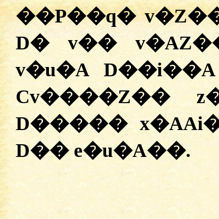
�
�P��q�
v�Z�
D�
v��
v�AZ�
v�u�A
D��i��A
Cv����Z��
z
D�����
x�AAi
D��
e�u�A��
.