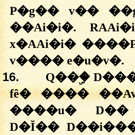
P�g��
v��
�
�
�
�Ai�i�
.
RAAi�
x�AAi�i�
����P
v��
��
e�u�v�
.
16.
Q��ۣ�
D���
fê�
���� �
�A
�
���u�
D�
D�Ĭ��
D��i��