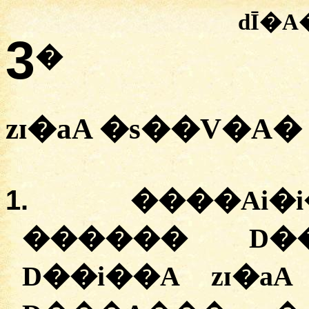
dĪ�
3
�
zɪ�aA
�
s��V�A
�
1.
����Ai�
�
�����
D�
D��i��A
zɪ�aA