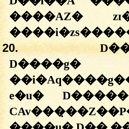
D��i��A
�
��
���
�AZ�
zɪ
�
���i�zs����
20.
D�
D����g�
�
�i�Aq����g�
e�u�
D�����
CAv���̣��Z��
�
���u�
D�� ��