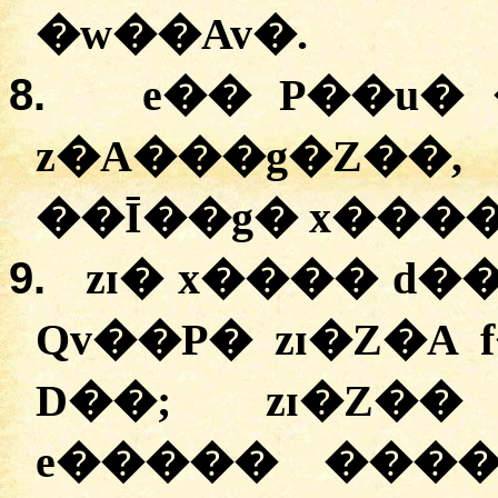
�
w��Av�
.
8.
e��
P��u�
z�A���g�Z��
�
�Ī��g�
x���
9.
zɪ�
x����
d�
Qv��P�
zɪ�Z�A
f
D��;
zɪ�Z��
e�����
���
�