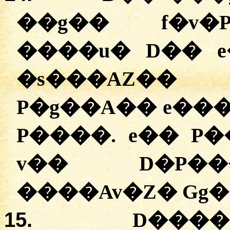
�
�g��
f�
v�
�
���u�
D��
�
s���AZ��
D
P�g��A��
e��
P����.
e��
P�
v��
D�P�
�
���Av�Z�
Gg
15.
D���