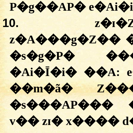
P�g��AP�
e�Ai�
10.
z�ɪ�
z�A���g�Z��
�
s�g�P�
�
�
�
Ai�Ī�i�
��A:
�
�m�ã�
Z��
�
s���AP���
v��
zɪ�
x����