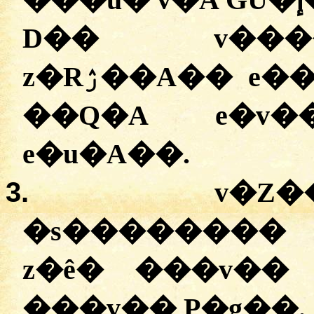
D��
v��
z�Rۯ��A��
e�
�
�Q�A
e�v�
e�u�A��
.
3.
v�Z�
�
s��������
z�ê�
���
v��
���
v��
P�g��
.