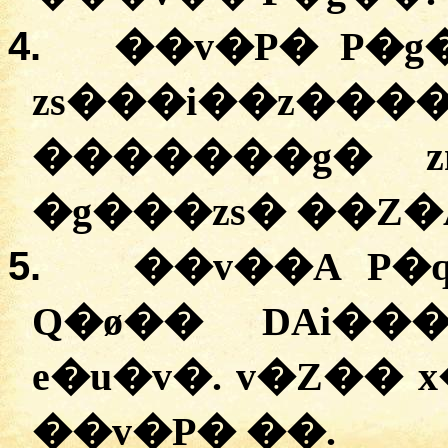
4.
�
�v�P�
P�g
zs���i��z���
�������g�
�
g���zs�
��Z�
5.
�
�v��A
P�
Q�ø��
DAi��
e�u�v�
.
v�Z��
x
�
�v�P�
��.